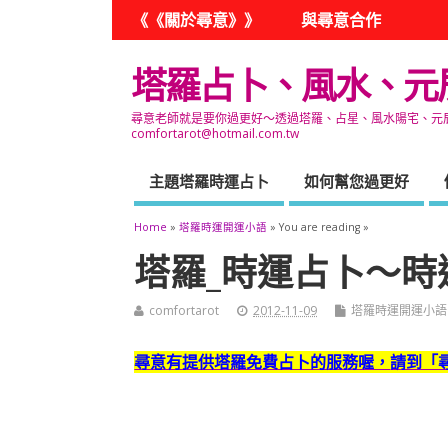
《《關於尋意》》
與尋意合作
塔羅占卜、風水、元
尋意老師就是要你過更好～透過塔羅、占星、風水陽宅、元辰宮
comfortarot@hotmail.com.tw
主題塔羅時運占卜
如何幫您過更好
Home
»
塔羅時運開運小語
» You are reading »
塔羅_時運占卜～時運開
comfortarot
2012-11-09
塔羅時運開運小語
尋意有提供塔羅免費占卜的服務喔，
請到「