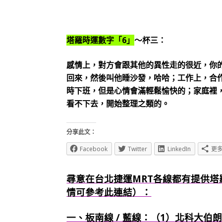
塔羅時運數字「6」
～杯三：
感情上，對方會跟其他的異性走的很近，你
回來，然後叫他睡沙發，哈哈；工作上，合
時下班，但是心情會滿輕鬆愉快的；家庭裡
看不下去，開始整理之類的。
分享此文：
Facebook
Twitter
LinkedIn
更
尋意在台北捷運MRT各線都有提供塔
情可參考此連結）：
一、板南線 / 藍線：（1）北科大伯朗