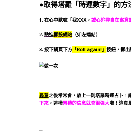
●取得塔羅「時運數字」的方
1. 在心中默唸「我XXX，
誠心追尋自在寫意
2.
點進
擲骰網站
（如左連結）
3. 按下網頁下方
「Roll again!」
按鈕，擲出
尋意
之後常常會，放上一則塔羅時運占卜，
下來
，這樣
累積的信念就會很強大
啦！這真