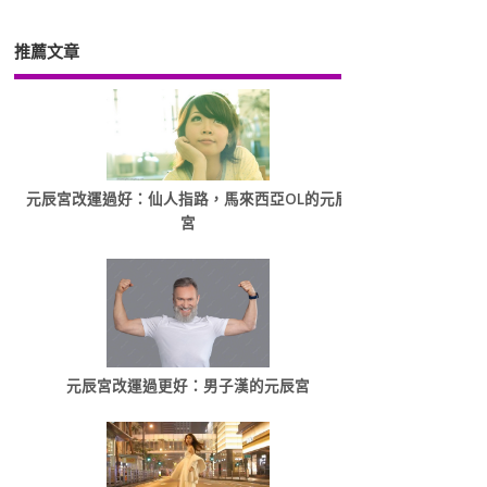
推薦文章
元辰宮改運過好：仙人指路，馬來西亞OL的元辰
宮
元辰宮改運過更好：男子漢的元辰宮