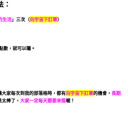
法：
的生活
」三次（
向宇宙下訂單
）
點數，就可以囉。
讓大家每次到我的部落格時，都有
向宇宙下訂單
的機會，
長期
是太棒了，
大家一定每天都要來逛
喔！