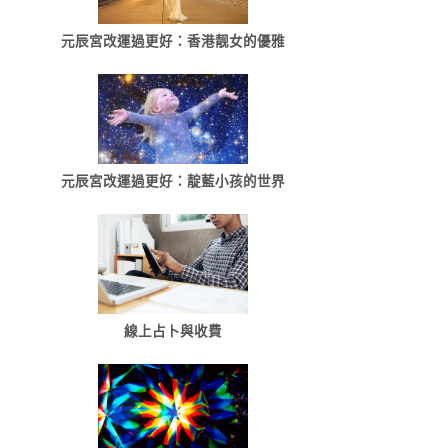
元辰宮改運過更好：香港靓女的優雅
元辰宮改運過更好：靛藍小孩的世界
線上占卜與收費