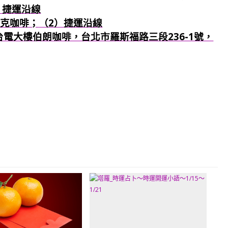
）捷運沿線
巴克咖啡；
（2）捷運沿線
：台電大樓伯朗咖啡，台北市羅斯福路三段236-1號，