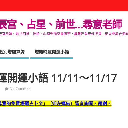
辰宮、占星、前世…尋意老師
改運、前世回溯、催眠、心理學潛意識調整，讓我們有更好選擇，更大勇氣去追尋生命的自在
個別塔羅算牌
塔羅時運開運小語
運小語 11/11～11/17
No Comment
尋意的免費塔羅占卜文」（如左連結）留言詢問，謝謝。