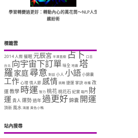
學習轉變過更好：轉動內心的萬花筒～NLP人生
繽紛術
標籤雲
占卜
元辰宮
2014
催眠
人際
半澤直樹
口舌
塔
向宇宙下訂單
味全
台北
地震
羅
尋意
小語
家庭
小人
小錦囊
對話
工作
感情
改
心理
情人節
捷運
掌訣
挑戰
收穫
時運
財
桃花
教學
運
桃花石
紀實
智力
臨門
過更好
開運
運
運勢
錦囊
貴人
過年
風水
頂新
鴻運
黃色小鴨
站內搜尋