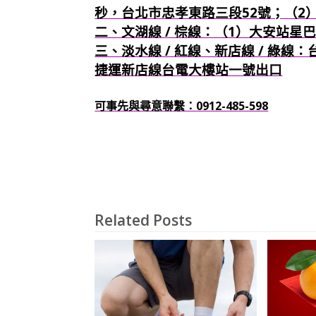
秒，台北市忠孝東路三段52號；（2
二、文湖線 / 棕線：（1）大安站星
三、淡水線 / 紅線、新店線 / 綠線
捷運新店線台電大樓站一號出口
可事先與尋意聯繫：0912-485-598
Related Posts