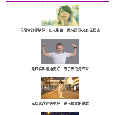
元辰宮改運過好：仙人指路，馬來西亞OL的元辰宮
元辰宮改運過更好：男子漢的元辰宮
元辰宮改運過更好：香港靓女的優雅