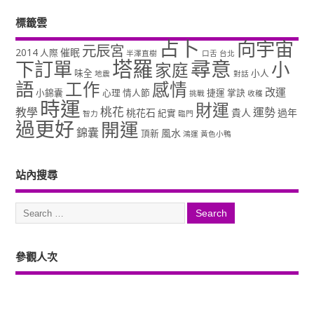
標籤雲
占卜
向宇宙
元辰宮
2014
催眠
人際
半澤直樹
口舌
台北
塔羅
尋意
下訂單
小
家庭
味全
小人
地震
對話
語
工作
感情
改運
小錦囊
心理
情人節
捷運
掌訣
挑戰
收穫
時運
財運
桃花
教學
運勢
桃花石
貴人
過年
紀實
智力
臨門
過更好
開運
錦囊
風水
頂新
鴻運
黃色小鴨
站內搜尋
參觀人次