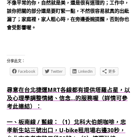
不像平常的你，自然就是美，還是很有道理的；工作中，
該你把關的部分還是要盯緊一點，不然很容易就真的出紕
漏了；家庭裡，家人粗心時，在旁邊委婉提醒，否則你也
會受影響喔。
分享此文：
Facebook
Twitter
LinkedIn
更多
尋意在台北捷運MRT各線都有提供塔羅占星，以
及心理學調整情緒、信念...的服務喔（詳情可參
考此連結）：
一、板南線 / 藍線：（1）北科大伯朗咖啡，忠
孝新生站三號出口，U-bike租用場右邊30秒，