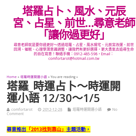
塔羅占卜、風水、元辰
宮、占星、前世…尋意老師
「讓你過更好」
尋意老師就是要你過更好～透過塔羅、占星、風水陽宅、元辰宮改運、前世
回溯、催眠、心理學潛意識調整，讓我們有更好選擇，更大勇氣去追尋生命
的自在寫意！聯絡手機：0912-485-598，Email：
comfortarot@hotmail.com.tw
Home
»
塔羅時運開運小語
» You are reading »
塔羅_時運占卜～時運開
運小語 12/30～1/5
comfortarot
2012-12-28
塔羅時運開運小語
No
Comment
尋意推出
「2013找到靠山」
主題活動，