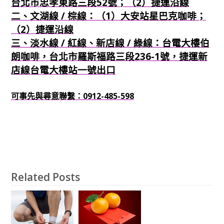
台北市忠孝東路三段52號；（2）捷運沿線
二、文湖線 / 棕線：（1）大安站星巴克咖啡；
（2）捷運沿線
三、淡水線 / 紅線、新店線 / 綠線：台電大樓伯
朗咖啡，台北市羅斯福路三段236-1號，捷運新
店線台電大樓站一號出口
可事先與尋意聯繫：0912-485-598
Related Posts