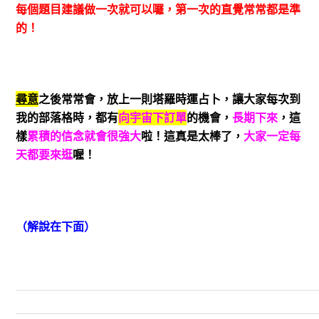
每個題目建議做一次就可以囉，第一次的直覺常常都是準
的！
尋意
之後常常會，放上一則塔羅時運占卜，讓大家每次到
我的部落格時，都有
向宇宙下訂單
的機會，
長期下來
，這
樣
累積的信念就會很強大
啦！這真是太棒了，
大家一定每
天都要來逛
喔！
（解說在下面）