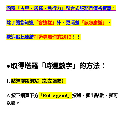
涵蓋「占星、塔羅、執行力」整合式服務且價格實惠，
除了讓您知道
「會這樣」
外，更清楚
「該怎麼辦」
，
歡迎點此連結
打造專屬你的2013
！！
●取得塔羅「時運數字」的方法：
1.
點進擲骰網站（如左連結）
2. 按下網頁下方
「Roll again!」
按鈕，擲出點數，就可
以囉。