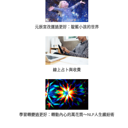
元辰宮改運過更好：靛藍小孩的世界
線上占卜與收費
學習轉變過更好：轉動內心的萬花筒～NLP人生繽紛術