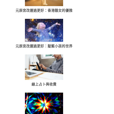
元辰宮改運過更好：香港靓女的優雅
元辰宮改運過更好：靛藍小孩的世界
線上占卜與收費