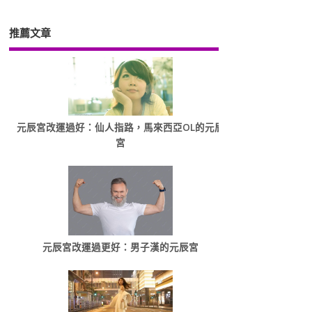
推薦文章
元辰宮改運過好：仙人指路，馬來西亞OL的元辰
宮
元辰宮改運過更好：男子漢的元辰宮