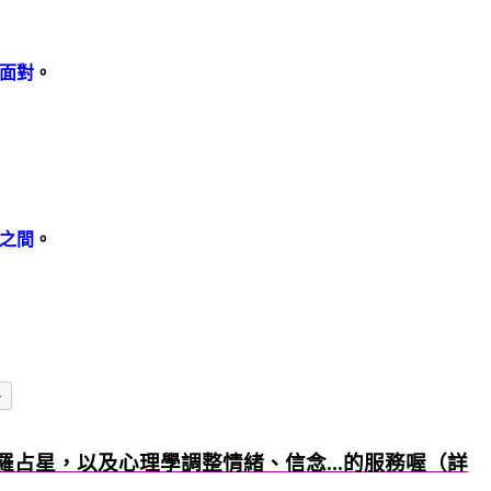
面對
。
之間
。
多
羅占星，以及心理學調整情緒、信念...的服務喔（詳