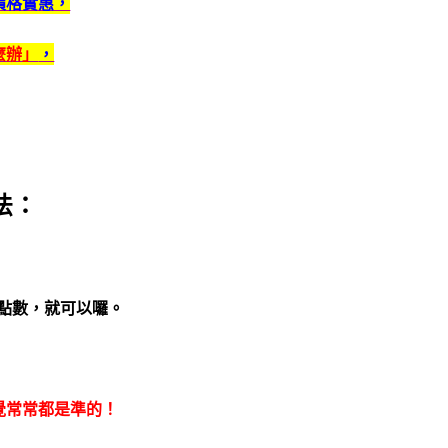
價格實惠，
麼辦」
，
法：
點數，就可以囉。
覺常常都是準的！