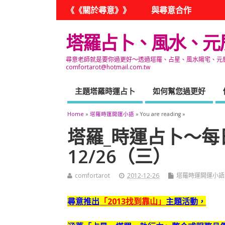
《《關於尋意》》
與尋意合作
塔羅占卜、風水、元
尋意老師就是要你過更好～透過塔羅、占星、風水陽宅、元辰宮
comfortarot@hotmail.com.tw
主題塔羅時運占卜
如何幫您過更好
Home
»
塔羅時運開運小語
» You are reading »
塔羅_時運占卜～每
12/26（三）
comfortarot
2012-12-26
塔羅時運開運小語
尋意推出
「2013找到靠山」
主題活動，