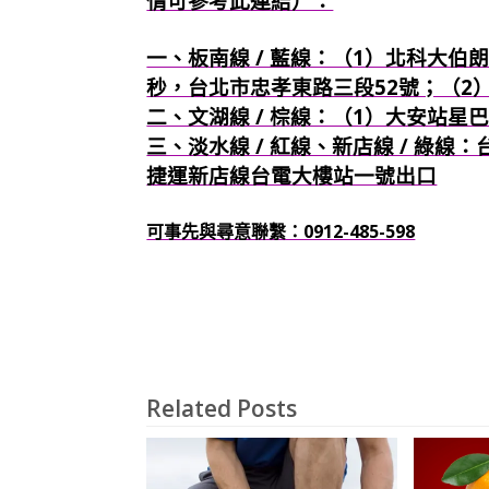
情可參考此連結）：
一、板南線 / 藍線：（1）北科大伯朗
秒，台北市忠孝東路三段52號；（2
二、文湖線 / 棕線：（1）大安站星
三、淡水線 / 紅線、新店線 / 綠線
捷運新店線台電大樓站一號出口
可事先與尋意聯繫：0912-485-598
Related Posts