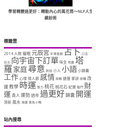
學習轉變過更好：轉動內心的萬花筒～NLP人生
繽紛術
標籤雲
占卜
元辰宮
2014
催眠
人際
半澤直樹
口舌
塔
向宇宙下訂單
味全
台北
地震
羅
尋意
小語
家庭
小人
小錦囊
對話
工作
感情
改
心理
情人節
捷運
掌訣
挑戰
收穫
時運
財
桃花
教學
運
桃花石
紀實
智力
臨門
過更好
開運
運
運勢
錦囊
貴人
過年
風水
頂新
鴻運
黃色小鴨
站內搜尋