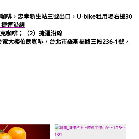
咖啡，忠孝新生站三號出口，U-bike租用場右邊30
）捷運沿線
巴克咖啡；
（2）捷運沿線
：台電大樓伯朗咖啡，台北市羅斯福路三段236-1號，