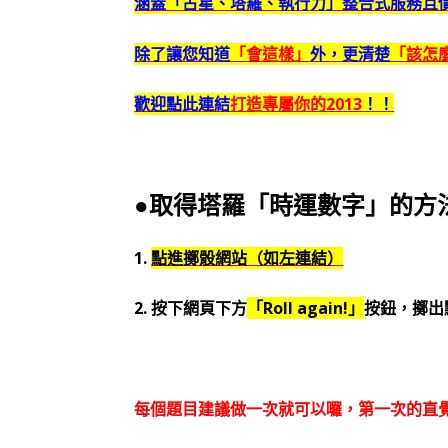
涵蓋「占星、塔羅、執行力」整合式服務且
除了讓您知道
「會這樣」
外，更清楚
「該怎
歡迎點此連結
打造專屬你的2013
！！
●取得塔羅「時運數字」的方
1.
點進擲骰網站（如左連結）
2. 按下網頁下方
「Roll again!」
按鈕，擲出
每個題目建議做一次就可以囉，第一次的直