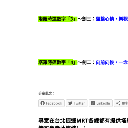
3
塔羅時運數字「
」
～劍三：
盤整心情，樂觀
4
塔羅時運數字「
」
～劍二：
向前向後，一念
分享此文：
Facebook
Twitter
LinkedIn
更
尋意在台北捷運MRT各線都有提供塔