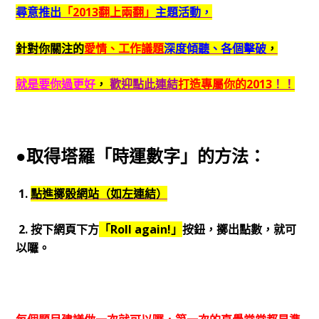
尋意推出
「2013翻上兩翻」
主題活動，
針對你關注的
愛情、工作議題
深度傾聽、各個擊破
，
就是要你過更好
，
歡迎點此連結
打造專屬你的2013
！！
●取得塔羅「時運數字」的方法：
1.
點進擲骰網站（如左連結）
2. 按下網頁下方
「Roll again!」
按鈕，擲出點數，就可
以囉。