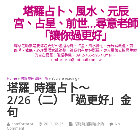
塔羅占卜、風水、元辰
宮、占星、前世…尋意老師
「讓你過更好」
尋意老師就是要你過更好～透過塔羅、占星、風水陽宅、元辰宮改運、前世
回溯、催眠、心理學潛意識調整，讓我們有更好選擇，更大勇氣去追尋生命
的自在寫意！聯絡手機：0912-485-598，Email：
comfortarot@hotmail.com.tw
Home
»
塔羅時運開運小語
» You are reading »
塔羅_時運占卜～
2/26（二）「過更好」金
句
comfortarot
2013-02-25
塔羅時運開運小語
No
Comment