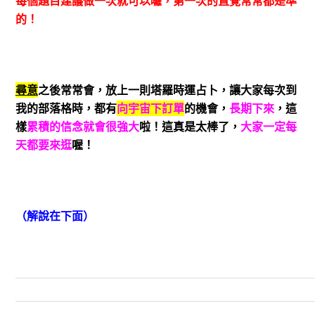
每個題目建議做一次就可以囉，第一次的直覺常常都是準
的！
尋意
之後常常會，放上一則塔羅時運占卜，讓大家每次到
我的部落格時，都有
向宇宙下訂單
的機會，
長期下來
，這
樣
累積的信念就會很強大
啦！這真是太棒了，
大家一定每
天都要來逛
喔！
（解說在下面）