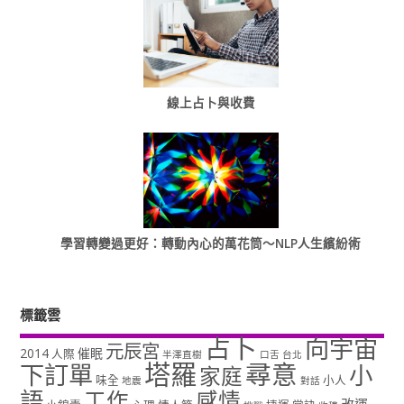
線上占卜與收費
學習轉變過更好：轉動內心的萬花筒～NLP人生繽紛術
標籤雲
占卜
向宇宙
元辰宮
2014
催眠
人際
半澤直樹
口舌
台北
塔羅
尋意
下訂單
小
家庭
味全
小人
地震
對話
語
工作
感情