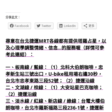
分享此文：
Facebook
Twitter
LinkedIn
更多
尋意在台北捷運MRT各線都有提供塔羅占星，以
及心理學調整情緒、信念...的服務喔（詳情可參
考此連結）：
一、板南線 / 藍線：（1）北科大伯朗咖啡，忠
孝新生站三號出口，U-bike租用場右邊30秒，
台北市忠孝東路三段52號；（2）捷運沿線
二、文湖線 / 棕線：（1）大安站星巴克咖啡；
（2）捷運沿線
三、淡水線 / 紅線、新店線 / 綠線：台電大樓伯
朗咖啡，台北市羅斯福路三段236-1號，捷運新