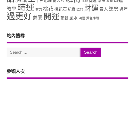
改運
小錦囊
心理
情人節
捷運
掌訣
挑戰
收穫
時運
財運
桃花
教學
運勢
桃花石
貴人
過年
紀實
智力
臨門
過更好
開運
錦囊
風水
頂新
鴻運
黃色小鴨
站內搜尋
參觀人次
Copyright ©2026. 塔羅占卜、風水、元辰宮、占星、前世...尋意老師「讓你
過更好」