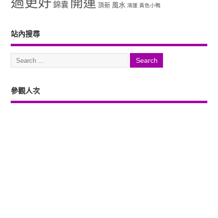
過更好
開運
錦囊
風水
頂新
鴻運
黃色小鴨
站內搜尋
參觀人次
Copyright ©2026. 塔羅占卜、風水、元辰宮、占星、前世...尋意老師「讓你
過更好」