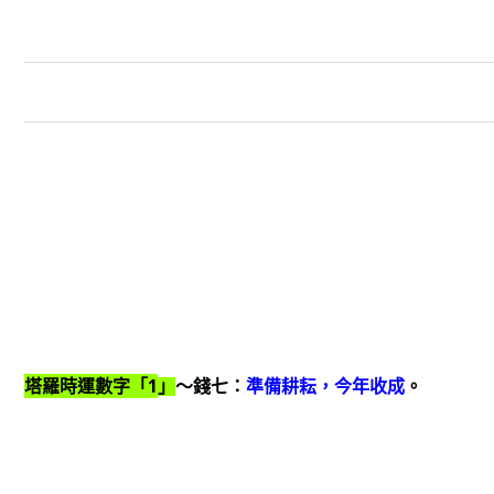
1
塔羅時運數字「
」
～錢七：
準備耕耘，今年收成
。