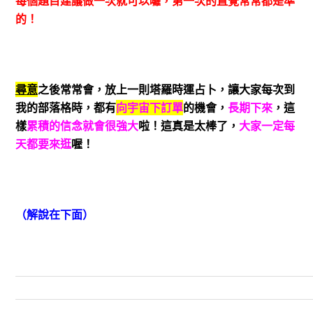
每個題目建議做一次就可以囉，第一次的直覺常常都是準
的！
尋意
之後常常會，放上一則塔羅時運占卜，讓大家每次到
我的部落格時，都有
向宇宙下訂單
的機會，
長期下來
，這
樣
累積的信念就會很強大
啦！這真是太棒了，
大家一定每
天都要來逛
喔！
（解說在下面）