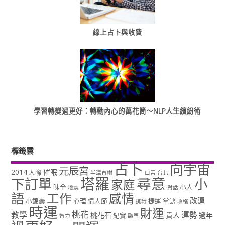
線上占卜與收費
學習轉變過更好：轉動內心的萬花筒～NLP人生繽紛術
標籤雲
占卜
向宇宙
元辰宮
2014
催眠
人際
半澤直樹
口舌
台北
塔羅
尋意
下訂單
小
家庭
味全
小人
地震
對話
語
工作
感情
改運
小錦囊
心理
情人節
捷運
掌訣
挑戰
收穫
時運
財運
桃花
教學
運勢
桃花石
貴人
過年
紀實
智力
臨門