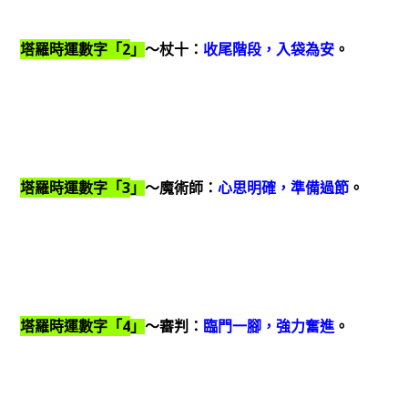
2
塔羅時運數字「
」
～杖十：
收尾階段，入袋為安
。
3
塔羅時運數字「
」
～魔術師：
心思明確，準備過節
。
4
塔羅時運數字「
」
～審判：
臨門一腳，強力奮進
。