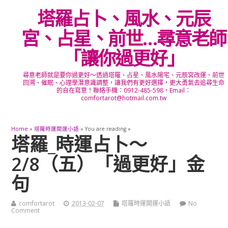
塔羅占卜、風水、元辰
宮、占星、前世…尋意老師
「讓你過更好」
尋意老師就是要你過更好～透過塔羅、占星、風水陽宅、元辰宮改運、前世
回溯、催眠、心理學潛意識調整，讓我們有更好選擇，更大勇氣去追尋生命
的自在寫意！聯絡手機：0912-485-598，Email：
comfortarot@hotmail.com.tw
Home
»
塔羅時運開運小語
» You are reading »
塔羅_時運占卜～
2/8（五）「過更好」金
句
comfortarot
2013-02-07
塔羅時運開運小語
No
Comment