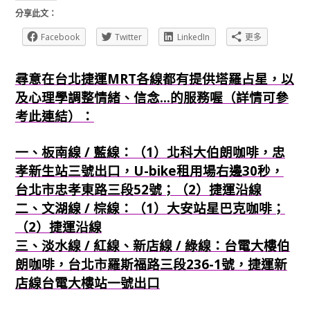
分享此文：
Facebook
Twitter
LinkedIn
更多
尋意在台北捷運MRT各線都有提供塔羅占星，以
及心理學調整情緒、信念...的服務喔（詳情可參
考此連結）：
一、板南線 / 藍線：（1）北科大伯朗咖啡，忠
孝新生站三號出口，U-bike租用場右邊30秒，
台北市忠孝東路三段52號；（2）捷運沿線
二、文湖線 / 棕線：（1）大安站星巴克咖啡；
（2）捷運沿線
三、淡水線 / 紅線、新店線 / 綠線：台電大樓伯
朗咖啡，台北市羅斯福路三段236-1號，捷運新
店線台電大樓站一號出口