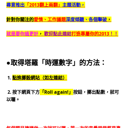
尋意推出
「2013翻上兩翻」
主題活動，
針對你關注的
愛情、工作議題
深度傾聽、各個擊破
，
就是要你過更好
，
歡迎點此連結
打造專屬你的2013
！！
●取得塔羅「時運數字」的方法：
1.
點進擲骰網站（如左連結）
2. 按下網頁下方
「Roll again!」
按鈕，擲出點數，就可
以囉。