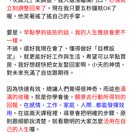
立刻調整回來了
。現在我只要五秒鐘就OK了
喔，他笑著搖了搖自己的手掌。
要是，
早點學到這些的話，我的人生應該會更不
一樣
。
不過，還好我現在會了，懂得做好「目標設
定」，就更能好好工作與生活，希望可以早點買
房，我好想趕快把女友娶回家啊。小天的神情，
對未來充滿了自信跟期待。
因為快速有效，總讓人們覺得很神奇，而這些
滿
滿的收穫
，就是你學會後，
願意去行動所得到的
回報，
在感情、工作、家庭、人際…都能發揮效
用
。在這兩天課程裡，尋意會把明確的步驟、原
則跟細節說清楚，就看聰明的大家怎麼
活用在自
己的人生
囉。