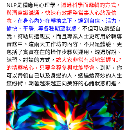
NLP是種應用心理學，
透過科學而邏輯的方式，
與潛意識溝通，快速有效調整當事人心緒及信
念
。
在身心內外在轉換之下，達到自信、活力、
愉快、平靜…等各種期望狀態
。不但可以調整自
我，幫助周遭親友，而且專業人士更可用於輔導
實務中。這兩天工作坊的內容，不只是體驗，更
包括了實實在在的操作步驟與運用，透過解說、
練習、討論的方式，
讓大家非常有感地掌握NLP
的精華核心，只要全程參與就能學會
。到時，你
可以帶領自己以及身邊的人，透過這奇妙的人生
繽紛術，朝著越來越正向美好的心緒狀態前進。