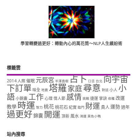
學習轉變過更好：轉動內心的萬花筒～NLP人生繽紛術
標籤雲
占卜
向宇宙
元辰宮
2014
催眠
人際
半澤直樹
口舌
台北
塔羅
尋意
下訂單
小
家庭
味全
小人
地震
對話
語
工作
感情
改運
小錦囊
心理
情人節
捷運
掌訣
挑戰
收穫
時運
財運
桃花
教學
運勢
桃花石
貴人
過年
紀實
智力
臨門
過更好
開運
錦囊
風水
頂新
鴻運
黃色小鴨
站內搜尋