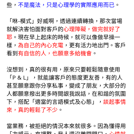
些，
不是魔法，只是心理學的實際應用而已
。
「咻-模式」好威啊，透過連續轉換，那次當場
就解決害怕面對客戶的
心理障礙，做完就好了
耶
。現在早上起床的時候，就可以像做早操一
樣，
為自己的內心充電
，更有活力地出門。客戶
看到
有自信的人，也願意多給機會
。
沒想到，真的很有用，原來只要輕鬆隨意使用
「P & L」，就能讓客戶的態度更友善，有的人
甚至願意跟你分享私事，變成了朋友，大部分的
人都願意撥出更多時間詪我說話，在和諧的氛圍
下，搭配「適當的言語模式及心態」，
談起事情
來，真的輕鬆了不少
。
當業務，被拒絕的情況本來就很多。因為懂得用
「次感元」來調整，我人還沒離開門口，
心情就