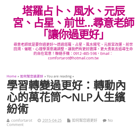
塔羅占卜、風水、元辰
宮、占星、前世…尋意老師
「讓你過更好」
尋意老師就是要你過更好～透過塔羅、占星、風水陽宅、元辰宮改運、前世
回溯、催眠、心理學潛意識調整，讓我們有更好選擇，更大勇氣去追尋生命
的自在寫意！聯絡手機：0912-485-598，Email：
comfortarot@hotmail.com.tw
Home
»
如何幫您過更好
» You are reading »
學習轉變過更好：轉動內
心的萬花筒～NLP人生繽
紛術
comfortarot
2015-04-25
如何幫您過更好
No
Comment