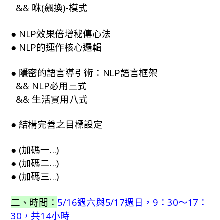
&& 咻(飆換)-模式
● NLP效果倍增秘傳心法
● NLP的運作核心邏輯
● 隱密的語言導引術：NLP語言框架
&& NLP必用三式
&& 生活實用八式
● 結構完善之目標設定
● (加碼一…)
● (加碼二…)
● (加碼三…)
二、時間：
5/16週六與5/17週日，9：30～17：
30，共14小時