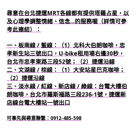
尋意在台北捷運MRT各線都有提供塔羅占星，以
及心理學調整情緒、信念...的服務喔（詳情可參
考此連結）：
一、板南線 / 藍線：（1）北科大伯朗咖啡，忠
孝新生站三號出口，U-bike租用場右邊30秒，
台北市忠孝東路三段52號；（2）捷運沿線
二、文湖線 / 棕線：（1）大安站星巴克咖啡；
（2）捷運沿線
三、淡水線 / 紅線、新店線 / 綠線：台電大樓伯
朗咖啡，台北市羅斯福路三段236-1號，捷運新
店線台電大樓站一號出口
可事先與尋意聯繫：0912-485-598