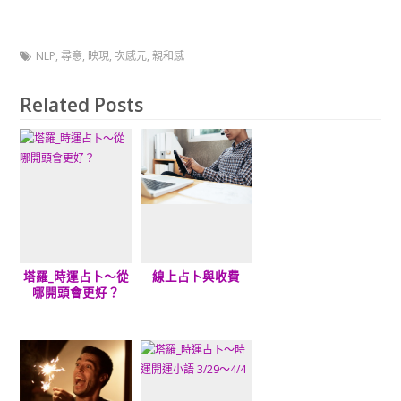
NLP
,
尋意
,
映現
,
次感元
,
親和感
Related Posts
塔羅_時運占卜～從
線上占卜與收費
哪開頭會更好？