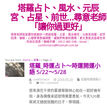
塔羅占卜、風水、元辰
宮、占星、前世…尋意老師
「讓你過更好」
尋意老師就是要你過更好～透過塔羅、占星、風水陽宅、元辰宮改運、前世
回溯、催眠、心理學潛意識調整，讓我們有更好選擇，更大勇氣去追尋生命
的自在寫意！聯絡手機：0912-485-598，Email：
comfortarot@hotmail.com.tw
You are here:
Home
»
塔羅
( » Page 2)
塔羅_時運占卜～時運開運小
語 5/22～5/28
comfortarot
2016-05-20
塔羅時運開運小
語
No Comment
原來演花千骨的霍建華跟林心如在一起好幾年
啦，身為偶像承認戀情需要勇氣。今天520是
蔡英文總統就職的日子，帶領國...