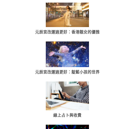
元辰宮改運過更好：香港靓女的優雅
元辰宮改運過更好：靛藍小孩的世界
線上占卜與收費