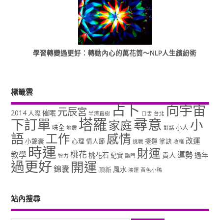
學習轉變過更好：轉動內心的萬花筒～NLP人生繽紛術
標籤雲
占卜
向宇宙
元辰宮
2014
催眠
人際
半澤直樹
口舌
台北
塔羅
尋意
下訂單
小
家庭
味全
小人
地震
對話
語
工作
感情
改運
小錦囊
心理
情人節
捷運
掌訣
挑戰
收穫
時運
財運
桃花
教學
運勢
桃花石
貴人
過年
紀實
智力
臨門
過更好
開運
錦囊
風水
頂新
鴻運
黃色小鴨
站內搜尋