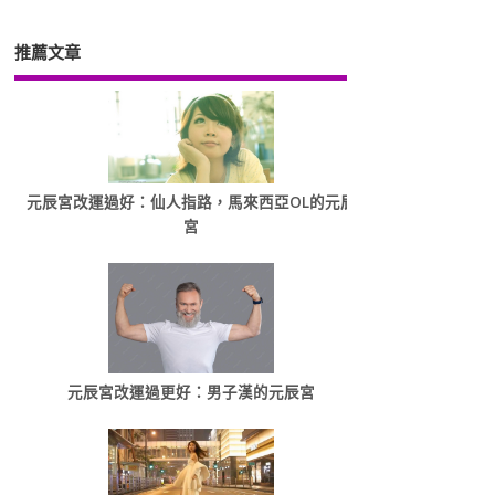
推薦文章
元辰宮改運過好：仙人指路，馬來西亞OL的元辰
宮
元辰宮改運過更好：男子漢的元辰宮