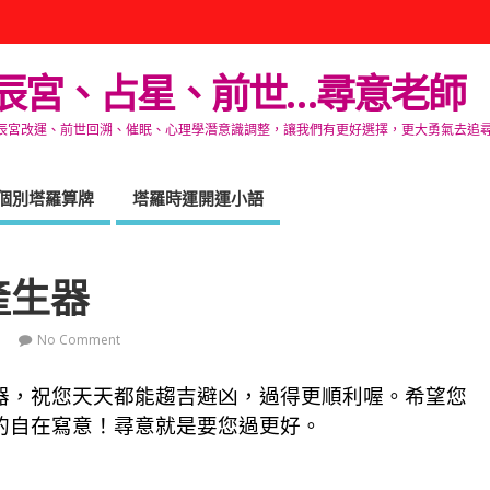
辰宮、占星、前世…尋意老師
改運、前世回溯、催眠、心理學潛意識調整，讓我們有更好選擇，更大勇氣去追尋生命的自在
個別塔羅算牌
塔羅時運開運小語
產生器
No Comment
器，祝您天天都能趨吉避凶，過得更順利喔。希望您
的自在寫意！尋意就是要您過更好。