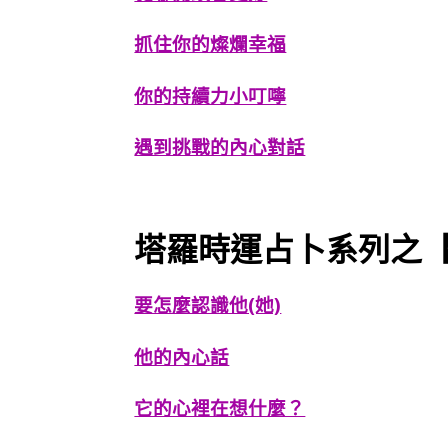
抓住你的燦爛幸福
你的持續力小叮嚀
遇到挑戰的內心對話
塔羅時運占卜系列之
要怎麼認識他(她)
他的內心話
它的心裡在想什麼？