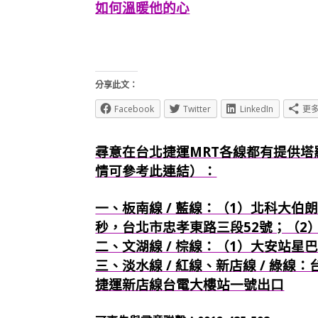
如何溫暖他的心
分享此文：
Facebook
Twitter
LinkedIn
更
尋意在台北捷運MRT各線都有提供塔
情可參考此連結）：
一、板南線 / 藍線：（1）北科大伯朗
秒，台北市忠孝東路三段52號；（2
二、文湖線 / 棕線：（1）大安站星
三、淡水線 / 紅線、新店線 / 綠線
捷運新店線台電大樓站一號出口