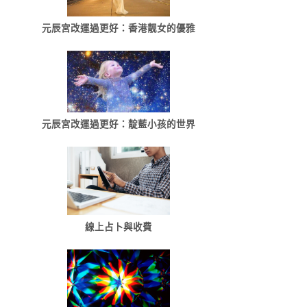
元辰宮改運過更好：香港靓女的優雅
元辰宮改運過更好：靛藍小孩的世界
線上占卜與收費