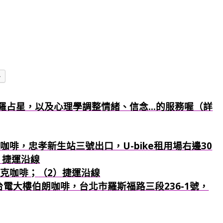
多
羅占星，以及心理學調整情緒、信念...的服務喔（詳
咖啡，忠孝新生站三號出口，U-bike租用場右邊30
）捷運沿線
巴克咖啡；
（2）捷運沿線
：台電大樓伯朗咖啡，台北市羅斯福路三段236-1號，