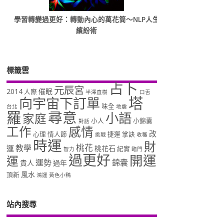
學習轉變過更好：轉動內心的萬花筒～NLP人生
繽紛術
標籤雲
占卜
元辰宮
2014
催眠
人際
半澤直樹
口舌
塔
向宇宙下訂單
味全
台北
地震
羅
尋意
小語
家庭
小人
小錦囊
對話
工作
感情
改
心理
情人節
捷運
掌訣
挑戰
收穫
時運
財
桃花
教學
運
桃花石
紀實
智力
臨門
過更好
開運
運
運勢
錦囊
貴人
過年
風水
頂新
鴻運
黃色小鴨
站內搜尋