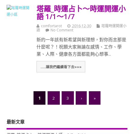
塔羅_時運占卜～時運開運小
語 1/1～1/7
comfortarot
2016-12-30
塔羅時運開運小
語
No Comment
新的一年該有新希望與新理想，對你而言那是
什麼呢？！祝願大家無論在感情、工作、學
業、人際、健康各方面都能夠心想事...
......讓我們繼續看下去»»»
1
2
3
›
»
最新文章