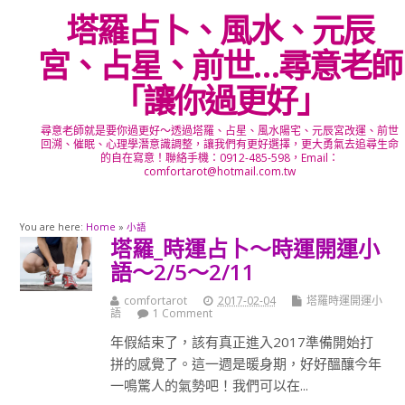
塔羅占卜、風水、元辰
宮、占星、前世…尋意老師
「讓你過更好」
尋意老師就是要你過更好～透過塔羅、占星、風水陽宅、元辰宮改運、前世
回溯、催眠、心理學潛意識調整，讓我們有更好選擇，更大勇氣去追尋生命
的自在寫意！聯絡手機：0912-485-598，Email：
comfortarot@hotmail.com.tw
You are here:
Home
»
小語
塔羅_時運占卜～時運開運小
語～2/5～2/11
comfortarot
2017-02-04
塔羅時運開運小
語
1 Comment
年假結束了，該有真正進入2017準備開始打
拼的感覺了。這一週是暖身期，好好醞釀今年
一鳴驚人的氣勢吧！我們可以在...