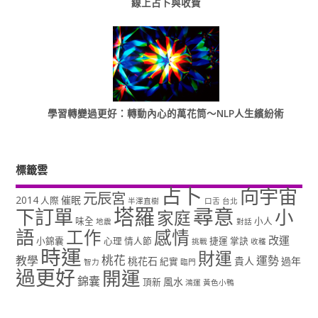
線上占卜與收費
學習轉變過更好：轉動內心的萬花筒～NLP人生繽紛術
標籤雲
占卜
向宇宙
元辰宮
2014
催眠
人際
半澤直樹
口舌
台北
塔羅
尋意
下訂單
小
家庭
味全
小人
地震
對話
語
工作
感情
改運
小錦囊
心理
情人節
捷運
掌訣
挑戰
收穫
時運
財運
桃花
教學
運勢
桃花石
貴人
過年
紀實
智力
臨門
過更好
開運
錦囊
風水
頂新
鴻運
黃色小鴨