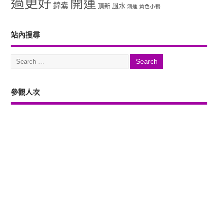
過更好
開運
錦囊
風水
頂新
鴻運
黃色小鴨
站內搜尋
參觀人次
Copyright ©2026. 塔羅占卜、風水、元辰宮、占星、前世...尋意老師「讓你
過更好」