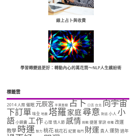
線上占卜與收費
學習轉變過更好：轉動內心的萬花筒～NLP人生繽紛術
標籤雲
占卜
向宇宙
元辰宮
2014
催眠
人際
半澤直樹
口舌
台北
塔羅
尋意
下訂單
小
家庭
味全
小人
地震
對話
語
工作
感情
改運
小錦囊
心理
情人節
捷運
掌訣
挑戰
收穫
時運
財運
桃花
教學
運勢
桃花石
貴人
過年
紀實
智力
臨門