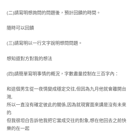
(二)請寫明想詢問的問題後，預計回饋的時間。
隨時可以回饋
(三)請寫明以一行文字說明想問問題。
想知道對方對我的想法
(四)請簡單寫明事情的概況，字數盡量控制在三百字內：
和這個男生從一夜情變成穩定交往,但因為九月他就會離開台
灣,
所以一直沒有確定彼此的關係,因為就現實面來講是沒有未來
的.
但我很坦白告訴他我把它當成交往的對象,想在他回去之前快
樂的在一起