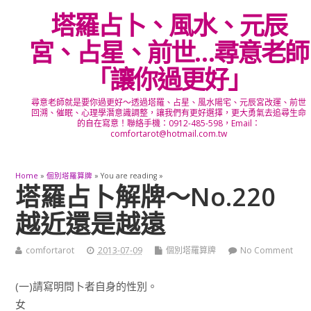
塔羅占卜、風水、元辰
宮、占星、前世…尋意老師
「讓你過更好」
尋意老師就是要你過更好～透過塔羅、占星、風水陽宅、元辰宮改運、前世
回溯、催眠、心理學潛意識調整，讓我們有更好選擇，更大勇氣去追尋生命
的自在寫意！聯絡手機：0912-485-598，Email：
comfortarot@hotmail.com.tw
Home
»
個別塔羅算牌
» You are reading »
塔羅占卜解牌～No.220
越近還是越遠
comfortarot
2013-07-09
個別塔羅算牌
No Comment
(一)請寫明問卜者自身的性別。
女