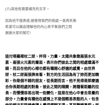
(六)其他有需要補充的文字。
因為他不擅表達,總覺得我們的相處一直再失衡
希望可以藉由理解他的內心來平衡我們之間
謝謝大家的幫忙!
這付塔羅裡杖二逆、杯侍、力量、太陽共象徵兩張水元
素、兩張火元素的層面，表示你們彼此之間的相處還滿不
錯，而且在他的心裡也都有種開心舒適的感覺。由世界
逆、杖二逆兩張牌來看，對方的生活因為有了妳而更加精
彩，你是個不錯的朋友，從長期而言，他不見得是那麼適
合你長期相處的對象，彼此之間的隔閡，將隨著距離的拉
長，而慢慢容易出現一些變化，這是在他心中會去思量的
部分。力量會有種他在感情上不是個輕易表態的人，包含
他的想法有時總會讓人覺得模糊不清，甚至難辨真假。杯