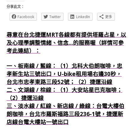
分享此文：
Facebook
Twitter
LinkedIn
更多
尋意在台北捷運MRT各線都有提供塔羅占星，以
及心理學調整情緒、信念...的服務喔（詳情可參
考此連結）：
一、板南線 / 藍線：（1）北科大伯朗咖啡，忠
孝新生站三號出口，U-bike租用場右邊30秒，
台北市忠孝東路三段52號；（2）捷運沿線
二、文湖線 / 棕線：（1）大安站星巴克咖啡；
（2）捷運沿線
三、淡水線 / 紅線、新店線 / 綠線：台電大樓伯
朗咖啡，台北市羅斯福路三段236-1號，捷運新
店線台電大樓站一號出口