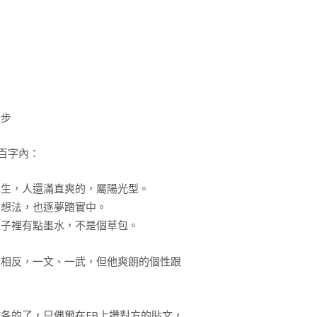
步
百字內：
生，人還滿直爽的，屬陽光型。
想法，也逐夢踏實中。
子裡有點墨水，不是個草包。
相反，一文、一武，但他爽朗的個性跟
的了，只偶爾在FB上讚對方的貼文，