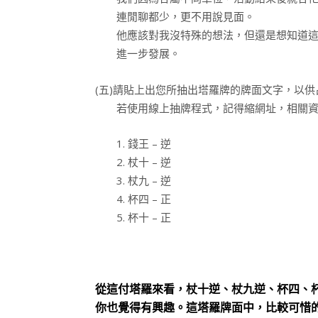
連閒聊都少，更不用說見面。
他應該對我沒特殊的想法，但還是想知道這
進一步發展。
(五)請貼上出您所抽出塔羅牌的牌面文字，以
若使用線上抽牌程式，記得縮網址，相關資
1. 錢王 – 逆
2. 杖十 – 逆
3. 杖九 – 逆
4. 杯四 – 正
5. 杯十 – 正
從這付塔羅來看，杖十逆、杖九逆、杯四、
你也覺得有興趣。這塔羅牌面中，比較可惜