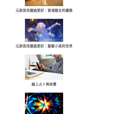
元辰宮改運過更好：香港靓女的優雅
元辰宮改運過更好：靛藍小孩的世界
線上占卜與收費