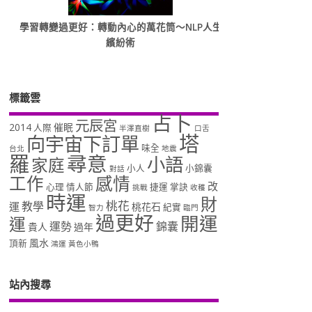
學習轉變過更好：轉動內心的萬花筒～NLP人生
繽紛術
標籤雲
占卜
元辰宮
2014
催眠
人際
半澤直樹
口舌
塔
向宇宙下訂單
味全
台北
地震
羅
尋意
小語
家庭
小人
小錦囊
對話
工作
感情
改
心理
情人節
捷運
掌訣
挑戰
收穫
時運
財
桃花
教學
運
桃花石
紀實
智力
臨門
過更好
開運
運
運勢
錦囊
貴人
過年
風水
頂新
鴻運
黃色小鴨
站內搜尋