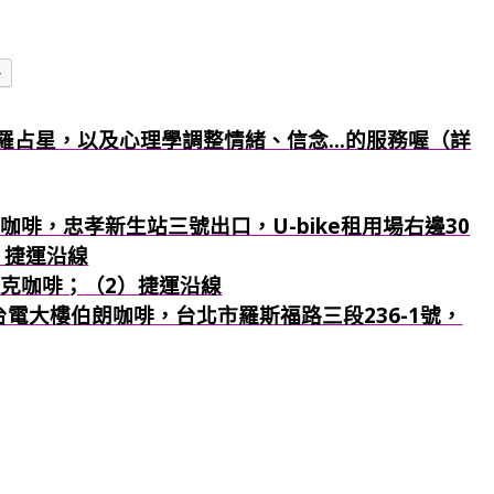
多
羅占星，以及心理學調整情緒、信念...的服務喔（詳
咖啡，忠孝新生站三號出口，U-bike租用場右邊30
）捷運沿線
巴克咖啡；
（2）捷運沿線
：台電大樓伯朗咖啡，台北市羅斯福路三段236-1號，