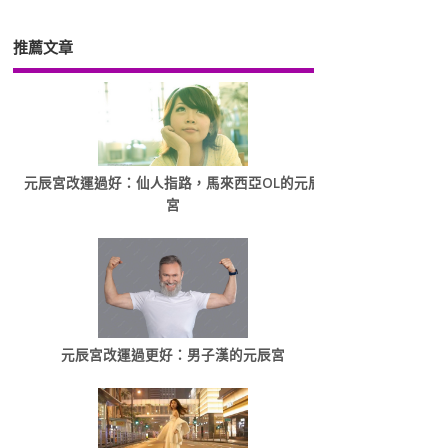
推薦文章
元辰宮改運過好：仙人指路，馬來西亞OL的元辰
宮
元辰宮改運過更好：男子漢的元辰宮