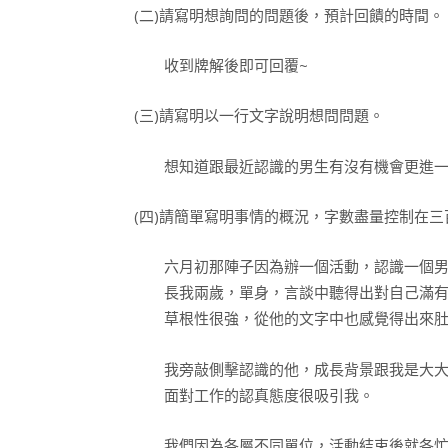
(二)請寫明想詢問的問題後，預計回饋的時間。
收到牌解後即可回覆~
(三)請寫明以一行文字說明想問問題。
想知道跟最近認識的男生有沒有機會更進一
(四)請簡單寫明事情的概況，字數盡量控制在三
六月初那陣子因為辦一個活動，認識一個男
長我兩歲，單身，言談中聽得出對自己滿有
草根性很強，從他的文字中也感覺得出來肚
我旁敲側擊認識的他，成長背景跟我是大大
面對工作的認真態度很吸引我。
我們因為各屬不同單位，活動結束後就各忙各