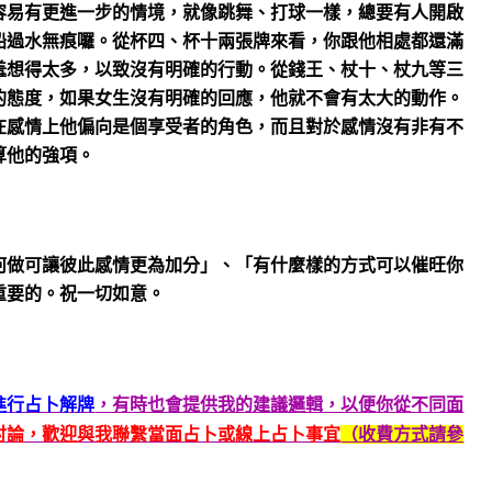
容易有更進一步的情境，就像跳舞、打球一樣，總要有人開啟
船過水無痕囉。從杯四、杯十兩張牌來看，你跟他相處都還滿
羞想得太多，以致沒有明確的行動。從錢王、杖十、杖九等三
的態度，如果女生沒有明確的回應，他就不會有太大的動作。
在感情上他偏向是個享受者的角色，而且對於感情沒有非有不
算他的強項。
何做可讓彼此感情更為加分」、「有什麼樣的方式可以催旺你
重要的。祝一切如意。
進行占卜解牌
，有時也會提供我的建議邏輯，以便你從不同面
討論，歡迎與我聯繫當面占卜或線上占卜事宜
（收費方式請參