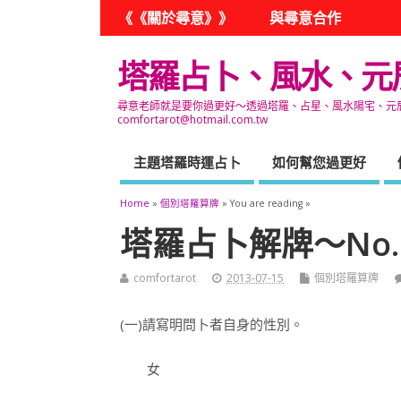
《《關於尋意》》
與尋意合作
塔羅占卜、風水、元
尋意老師就是要你過更好～透過塔羅、占星、風水陽宅、元辰宮
comfortarot@hotmail.com.tw
主題塔羅時運占卜
如何幫您過更好
Home
»
個別塔羅算牌
» You are reading »
塔羅占卜解牌～No.
comfortarot
2013-07-15
個別塔羅算牌
(一)請寫明問卜者自身的性別。
女