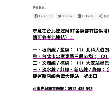
分享此文：
Facebook
Twitter
LinkedIn
更
尋意在台北捷運MRT各線都有提供塔
情可參考此連結）：
一、板南線 / 藍線：（1）北科大伯朗
秒，台北市忠孝東路三段52號；（2
二、文湖線 / 棕線：（1）大安站星
三、淡水線 / 紅線、新店線 / 綠線
捷運新店線台電大樓站一號出口
可事先與尋意聯繫：0912-485-598