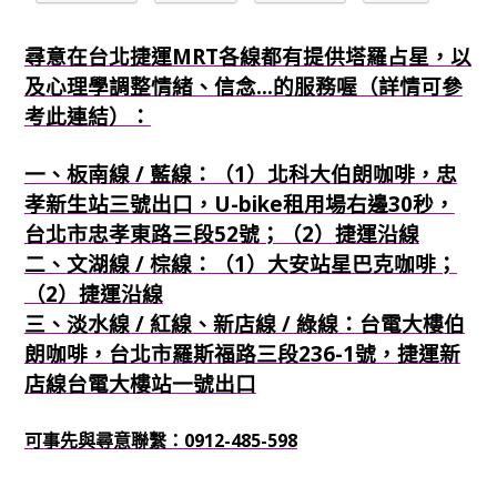
尋意在台北捷運MRT各線都有提供塔羅占星，以
及心理學調整情緒、信念...的服務喔（詳情可參
考此連結）：
一、板南線 / 藍線：（1）北科大伯朗咖啡，忠
孝新生站三號出口，U-bike租用場右邊30秒，
台北市忠孝東路三段52號；（2）捷運沿線
二、文湖線 / 棕線：（1）大安站星巴克咖啡；
（2）捷運沿線
三、淡水線 / 紅線、新店線 / 綠線：台電大樓伯
朗咖啡，台北市羅斯福路三段236-1號，捷運新
店線台電大樓站一號出口
可事先與尋意聯繫：0912-485-598