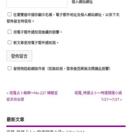
個人網站網址
在
瀏覽器
中儲存顯示名稱、電子郵件地址及個人網站網址，以供下次
發佈留言時使用。
用電子郵件通知我後續的迴響。
新文章使用電子郵件通知我。
留悄悄話給網誌作者（如無註冊，發表後您將無法閱讀此迴響）
«
塔羅占卜解牌～No.227 轉職宜
塔羅_時運占卜～時運開運小語
從天份出發
7/21～7/27
»
最新文章