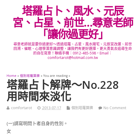
塔羅占卜、風水、元辰
宮、占星、前世…尋意老師
「讓你過更好」
尋意老師就是要你過更好～透過塔羅、占星、風水陽宅、元辰宮改運、前世
回溯、催眠、心理學潛意識調整，讓我們有更好選擇，更大勇氣去追尋生命
的自在寫意！聯絡手機：0912-485-598，Email：
comfortarot@hotmail.com.tw
Home
»
個別塔羅算牌
» You are reading »
塔羅占卜解牌～No.228
用時間來淡化
comfortarot
2013-07-17
個別塔羅算牌
No Comment
(一)請寫明問卜者自身的性別。
女