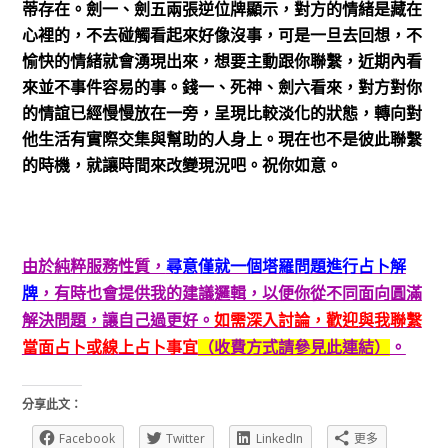
蒂存在。劍一、劍五兩張逆位牌顯示，對方的情緒是藏在
心裡的，不去碰觸看起來好像沒事，可是一旦去回想，不
愉快的情緒就會湧現出來，想要主動跟你聯繫，近期內看
來並不事件容易的事。錢一、死神、劍六看來，對方對你
的情誼已經慢慢放在一旁，呈現比較淡化的狀態，轉向對
他生活有實際交集與幫助的人身上。現在也不是彼此聯繫
的時機，就讓時間來改變現況吧。祝你如意。
由於純粹服務性質，
尋意僅就一個塔羅問題進行占卜解
牌
，有時也會提供我的建議邏輯，以便你從不同面向圓滿
解決問題，讓自己過更好。
如需深入討論，歡迎與我聯繫
當面占卜或線上占卜事宜
（收費方式請參見此連結）
。
分享此文：
Facebook
Twitter
LinkedIn
更多