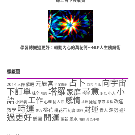
線上占卜與收費
學習轉變過更好：轉動內心的萬花筒～NLP人生繽紛術
標籤雲
占卜
向宇宙
元辰宮
2014
催眠
人際
半澤直樹
口舌
台北
塔羅
尋意
下訂單
小
家庭
味全
小人
地震
對話
語
工作
感情
改運
小錦囊
心理
情人節
捷運
掌訣
挑戰
收穫
時運
財運
桃花
教學
運勢
桃花石
貴人
過年
紀實
智力
臨門
過更好
開運
錦囊
風水
頂新
鴻運
黃色小鴨