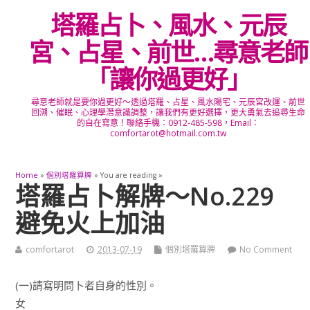
塔羅占卜、風水、元辰
宮、占星、前世…尋意老師
「讓你過更好」
尋意老師就是要你過更好～透過塔羅、占星、風水陽宅、元辰宮改運、前世
回溯、催眠、心理學潛意識調整，讓我們有更好選擇，更大勇氣去追尋生命
的自在寫意！聯絡手機：0912-485-598，Email：
comfortarot@hotmail.com.tw
Home
»
個別塔羅算牌
» You are reading »
塔羅占卜解牌～No.229
避免火上加油
comfortarot
2013-07-19
個別塔羅算牌
No Comment
(一)請寫明問卜者自身的性別。
女