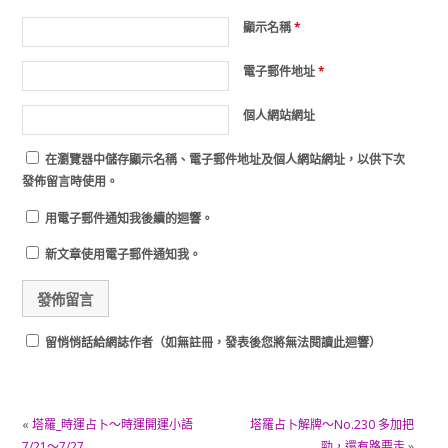
顯示名稱
*
電子郵件地址
*
個人網站網址
在
瀏覽器
中儲存顯示名稱、電子郵件地址及個人網站網址，以供下次
發佈留言時使用。
用電子郵件通知我後續的迴響。
新文章使用電子郵件通知我。
留悄悄話給網誌作者（如無註冊，發表後您將無法閱讀此迴響）
«
塔羅_時運占卜～時運開運小語
塔羅占卜解牌～No.230 多加把
7/21～7/27
勁，還有路要走
»