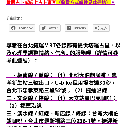
當面占卜或線上占卜事宜
（收費方式請參見此連結）
。
分享此文：
Facebook
Twitter
LinkedIn
更多
尋意在台北捷運MRT各線都有提供塔羅占星，以
及心理學調整情緒、信念...的服務喔（詳情可參
考此連結）：
一、板南線 / 藍線：（1）北科大伯朗咖啡，忠
孝新生站三號出口，U-bike租用場右邊30秒，
台北市忠孝東路三段52號；（2）捷運沿線
二、文湖線 / 棕線：（1）大安站星巴克咖啡；
（2）捷運沿線
三、淡水線 / 紅線、新店線 / 綠線：台電大樓伯
朗咖啡，台北市羅斯福路三段236-1號，捷運新