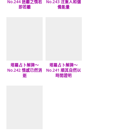
No.244 迷離之情若
No.243 注重人和儲
即若離
備能量
塔羅占卜解牌～
塔羅占卜解牌～
No.242 情感已然消
No.241 順其自然以
逝
時間證明