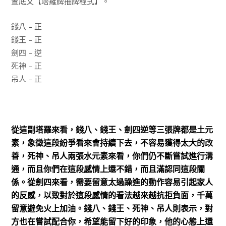
置底文【塔羅牌抽牌程式】。
錢八 – 正
錢王 – 正
劍四 – 逆
死神 – 正
吊人 – 正
從這副塔羅來看，錢八、錢王、劍四逆等三張牌都是土元
素，象徵這段紛爭看來會持續下去，不容易獲得太大的改
善，死神、吊人兩張水元素來看，你們仍不斷嘗試進行溝
通，而且你們在這段感情上還不錯，而且滿認同這段關
係。從劍四來看，需要留意太過躁進的動作容易引起家人
的反感，以致對於這段感情的看法越來越抗拒負面，千萬
留意避免火上加油。錢八、錢王、死神、吊人則表示，對
方也在嘗試配合你，希望能留下好的印象，他的心態上還