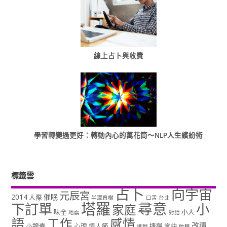
線上占卜與收費
學習轉變過更好：轉動內心的萬花筒～NLP人生繽紛術
標籤雲
占卜
向宇宙
元辰宮
2014
催眠
人際
半澤直樹
口舌
台北
塔羅
尋意
下訂單
小
家庭
味全
小人
地震
對話
語
工作
感情
改運
小錦囊
心理
情人節
捷運
掌訣
挑戰
收穫