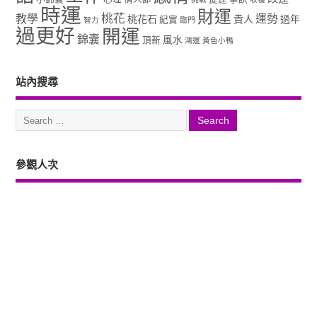
時運
財運
桃花
教學
運勢
桃花石
貴人
過年
紀實
智力
臨門
過更好
開運
錦囊
風水
頂新
鴻運
黃色小鴨
站內搜尋
參觀人次
Copyright ©2026. 塔羅占卜、風水、元辰宮、占星、前世...尋意老師「讓你
過更好」