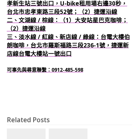
孝新生站三號出口，U-bike租用場右邊30秒，
台北市忠孝東路三段52號；（2）捷運沿線
二、文湖線 / 棕線：（1）大安站星巴克咖啡；
（2）捷運沿線
三、淡水線 / 紅線、新店線 / 綠線：台電大樓伯
朗咖啡，台北市羅斯福路三段236-1號，捷運新
店線台電大樓站一號出口
可事先與尋意聯繫：0912-485-598
Related Posts