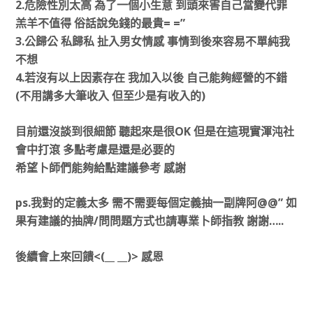
2.危險性別太高 為了一個小生意 到頭來害自己當變代罪
羔羊不值得 俗話說免錢的最貴= =”
3.公歸公 私歸私 扯入男女情感 事情到後來容易不單純我
不想
4.若沒有以上因素存在 我加入以後 自己能夠經營的不錯
(不用講多大筆收入 但至少是有收入的)
目前還沒談到很細節 聽起來是很OK 但是在這現實渾沌社
會中打滾 多點考慮是還是必要的
希望卜師們能夠給點建議參考 感謝
ps.我對的定義太多 需不需要每個定義抽一副牌阿@@” 如
果有建議的抽牌/問問題方式也請專業卜師指教 謝謝…..
後續會上來回饋<(__ __)> 感恩