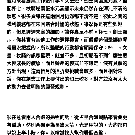
個月來看創業工作這件事。女皇逆、劍王兩張風元素，搭
配杯七、杖騎逆兩張水元素顯示未來仍然存在渾沌不清的
狀態。很多資訊在這兩個月仍然都不清不楚，彼此之間的
權利義務都在來回磨合討論的狀態，雖然你是有些興趣
的，但是遲遲未定的細節，讓你裹足不前。杯七、劍王顯
示，你其實有其他工作的選擇機會，而偏偏這個是讓你覺
得最沒把握的，所以整體的行動都會顯得保守。杯二、女
皇、杖騎的訊息呈現，錢並不多，且初期看不到什麼生意
大幅成長的癥象，而且營運的模式並不確定，沒有具體的
方針出現，這兩個月的挫折與挑戰會較多，而且相對來
說，你在創業工作上要付出的也比較多，對方並沒有太大
的動力去做明確的經營規劃。
很在意看兩人合夥的過程的話，從占星合盤觀點來看會更
有幫助，然則合盤更為長篇大論，光是用說的，大約都可
以說上半小時，你可以嚐試找人幫你看個合盤。