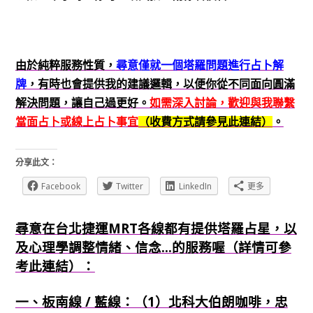
由於純粹服務性質，
尋意僅就一個塔羅問題進行占卜解
牌
，有時也會提供我的建議邏輯，以便你從不同面向圓滿
解決問題，讓自己過更好。
如需深入討論，歡迎與我聯繫
當面占卜或線上占卜事宜
（收費方式請參見此連結）
。
分享此文：
Facebook
Twitter
LinkedIn
更多
尋意在台北捷運MRT各線都有提供塔羅占星，以
及心理學調整情緒、信念...的服務喔（詳情可參
考此連結）：
一、板南線 / 藍線：（1）北科大伯朗咖啡，忠