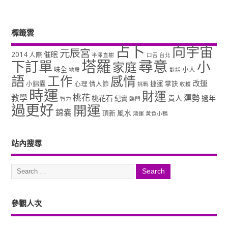
標籤雲
占卜
向宇宙
元辰宮
2014
催眠
人際
半澤直樹
口舌
台北
塔羅
尋意
下訂單
小
家庭
味全
小人
地震
對話
語
工作
感情
改運
小錦囊
心理
情人節
捷運
掌訣
挑戰
收穫
時運
財運
桃花
教學
運勢
桃花石
貴人
過年
紀實
智力
臨門
過更好
開運
錦囊
風水
頂新
鴻運
黃色小鴨
站內搜尋
參觀人次