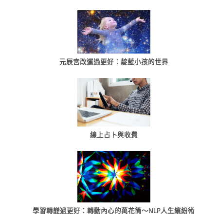
元辰宮改運過更好：靛藍小孩的世界
線上占卜與收費
學習轉變過更好：轉動內心的萬花筒～NLP人生繽紛術