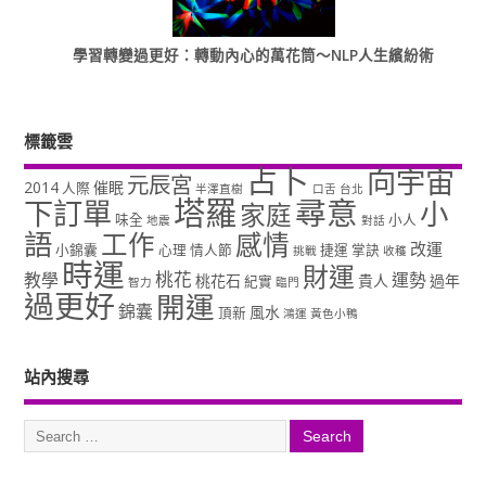
學習轉變過更好：轉動內心的萬花筒～NLP人生繽紛術
標籤雲
占卜
向宇宙
元辰宮
2014
催眠
人際
半澤直樹
口舌
台北
塔羅
尋意
下訂單
小
家庭
味全
小人
地震
對話
語
工作
感情
改運
小錦囊
心理
情人節
捷運
掌訣
挑戰
收穫
時運
財運
桃花
教學
運勢
桃花石
貴人
過年
紀實
智力
臨門
過更好
開運
錦囊
風水
頂新
鴻運
黃色小鴨
站內搜尋