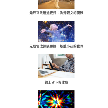
元辰宮改運過更好：香港靓女的優雅
元辰宮改運過更好：靛藍小孩的世界
線上占卜與收費