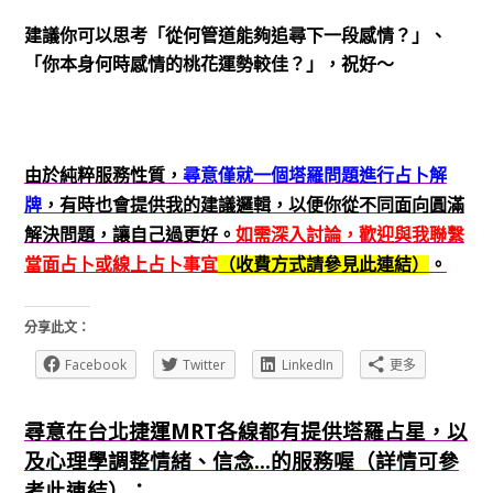
建議你可以思考「從何管道能夠追尋下一段感情？」、
「你本身何時感情的桃花運勢較佳？」，祝好～
由於純粹服務性質，
尋意僅就一個塔羅問題進行占卜解
牌
，有時也會提供我的建議邏輯，以便你從不同面向圓滿
解決問題，讓自己過更好。
如需深入討論，歡迎與我聯繫
當面占卜或線上占卜事宜
（收費方式請參見此連結）
。
分享此文：
Facebook
Twitter
LinkedIn
更多
尋意在台北捷運MRT各線都有提供塔羅占星，以
及心理學調整情緒、信念...的服務喔（詳情可參
考此連結）：