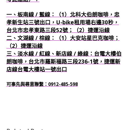
一、板南線 / 藍線：（1）北科大伯朗咖啡，忠
孝新生站三號出口，U-bike租用場右邊30秒，
台北市忠孝東路三段52號；（2）捷運沿線
二、文湖線 / 棕線：（1）大安站星巴克咖啡；
（2）捷運沿線
三、淡水線 / 紅線、新店線 / 綠線：台電大樓伯
朗咖啡，台北市羅斯福路三段236-1號，捷運新
店線台電大樓站一號出口
可事先與尋意聯繫：0912-485-598