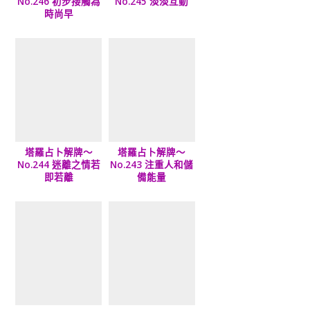
No.246 初步接觸為
No.245 淡淡互動
時尚早
塔羅占卜解牌～
塔羅占卜解牌～
No.244 迷離之情若
No.243 注重人和儲
即若離
備能量