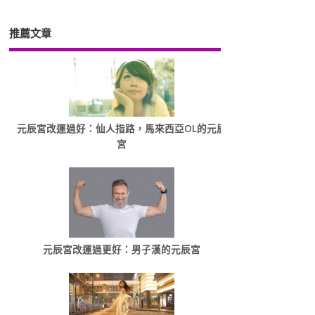
推薦文章
元辰宮改運過好：仙人指路，馬來西亞OL的元辰
宮
元辰宮改運過更好：男子漢的元辰宮