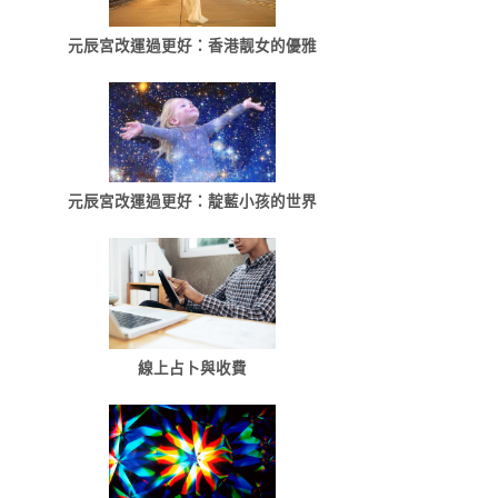
元辰宮改運過更好：香港靓女的優雅
元辰宮改運過更好：靛藍小孩的世界
線上占卜與收費