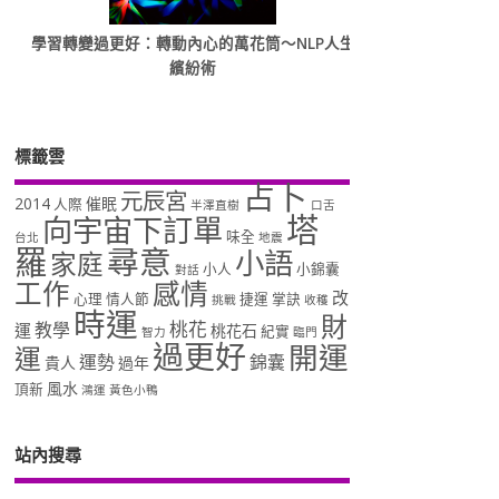
學習轉變過更好：轉動內心的萬花筒～NLP人生
繽紛術
標籤雲
占卜
元辰宮
2014
催眠
人際
半澤直樹
口舌
塔
向宇宙下訂單
味全
台北
地震
羅
尋意
小語
家庭
小人
小錦囊
對話
工作
感情
改
心理
情人節
捷運
掌訣
挑戰
收穫
時運
財
桃花
教學
運
桃花石
紀實
智力
臨門
過更好
開運
運
運勢
錦囊
貴人
過年
風水
頂新
鴻運
黃色小鴨
站內搜尋