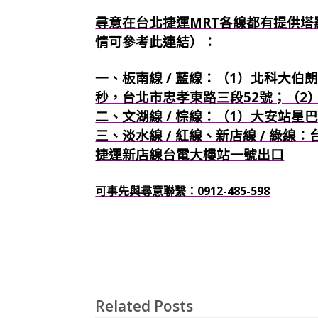
尋意在台北捷運MRT各線都有提供塔
情可參考此連結）：
一、板南線 / 藍線：（1）北科大伯朗
秒，台北市忠孝東路三段52號；（2
二、文湖線 / 棕線：（1）大安站星
三、淡水線 / 紅線、新店線 / 綠線
捷運新店線台電大樓站一號出口
可事先與尋意聯繫：0912-485-598
Related Posts