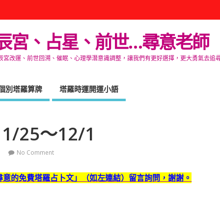
辰宮、占星、前世…尋意老師
改運、前世回溯、催眠、心理學潛意識調整，讓我們有更好選擇，更大勇氣去追尋生命的自在
個別塔羅算牌
塔羅時運開運小語
/25～12/1
No Comment
尋意的免費塔羅占卜文」（如左連結）留言詢問，謝謝。