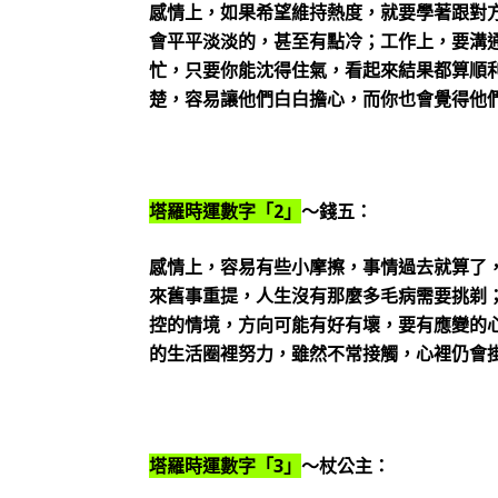
感情上，如果希望維持熱度，就要學著跟對
會平平淡淡的，甚至有點冷；工作上，要溝
忙，只要你能沈得住氣，看起來結果都算順
楚，容易讓他們白白擔心，而你也會覺得他
塔羅時運數字「2」
～錢五：
感情上，容易有些小摩擦，事情過去就算了
來舊事重提，人生沒有那麼多毛病需要挑剃
控的情境，方向可能有好有壞，要有應變的
的生活圈裡努力，雖然不常接觸，心裡仍會
塔羅時運數字「3」
～杖公主：