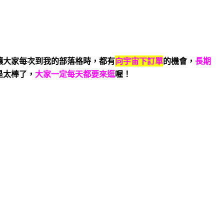
讓大家每次到我的部落格時，都有
向宇宙下訂單
的機會，
長期
是太棒了，
大家一定每天都要來逛
喔！