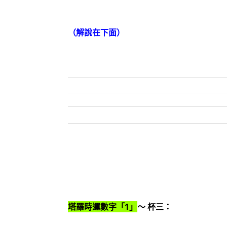
（解說在下面）
塔羅時運數字「1」
～ 杯三：