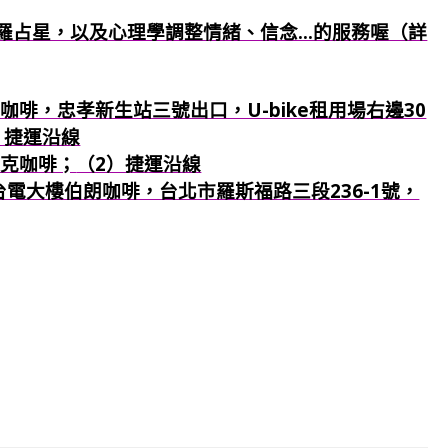
羅占星，以及心理學調整情緒、信念...的服務喔（詳
咖啡，忠孝新生站三號出口，U-bike租用場右邊30
）捷運沿線
巴克咖啡；
（2）捷運沿線
：台電大樓伯朗咖啡，台北市羅斯福路三段236-1號，