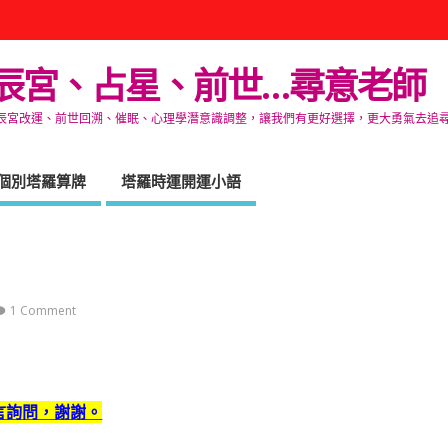
辰宮、占星、前世…尋意老師
改運、前世回溯、催眠、心理學潛意識調整，讓我們有更好選擇，更大勇氣去追尋生命的自在
個別塔羅算牌
塔羅時運開運小語
1 Comment
言詢問，謝謝。