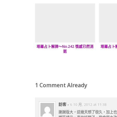
塔羅占卜解牌～No.242 情感已然消
塔羅占卜解
逝
1 Comment Already
訪客
-
6 10 月, 2012 at 11:38
謝謝版大，這幾天想了很久，加上