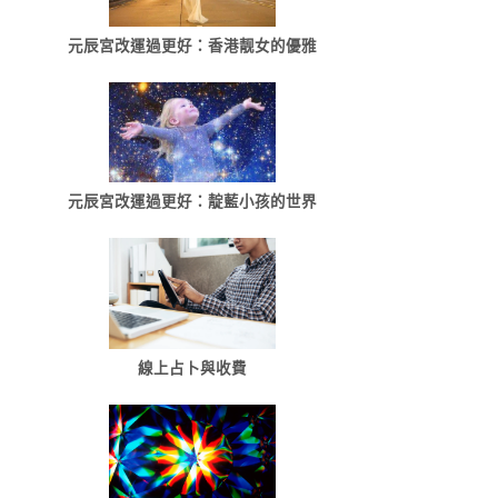
元辰宮改運過更好：香港靓女的優雅
元辰宮改運過更好：靛藍小孩的世界
線上占卜與收費