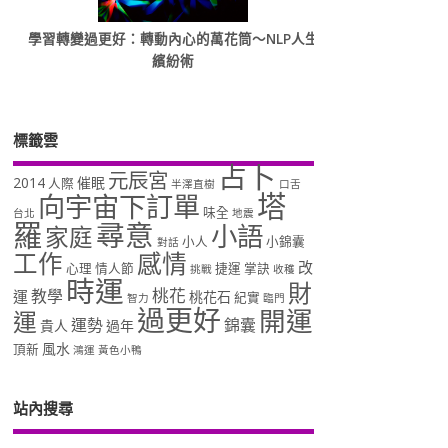
學習轉變過更好：轉動內心的萬花筒～NLP人生
繽紛術
標籤雲
占卜
元辰宮
2014
催眠
人際
半澤直樹
口舌
塔
向宇宙下訂單
味全
台北
地震
羅
尋意
小語
家庭
小人
小錦囊
對話
工作
感情
改
心理
情人節
捷運
掌訣
挑戰
收穫
時運
財
桃花
教學
運
桃花石
紀實
智力
臨門
過更好
開運
運
運勢
錦囊
貴人
過年
風水
頂新
鴻運
黃色小鴨
站內搜尋