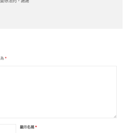
改變想法的，謝謝
示為
*
顯示名稱
*