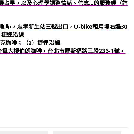
羅占星，以及心理學調整情緒、信念...的服務喔（詳
咖啡，忠孝新生站三號出口，U-bike租用場右邊30
）捷運沿線
巴克咖啡；
（2）捷運沿線
：台電大樓伯朗咖啡，台北市羅斯福路三段236-1號，