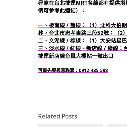
尋意在台北捷運MRT各線都有提供塔
情可參考此連結）：
一、板南線 / 藍線：（1）北科大伯朗
秒，台北市忠孝東路三段52號；（2
二、文湖線 / 棕線：（1）大安站星
三、淡水線 / 紅線、新店線 / 綠線
捷運新店線台電大樓站一號出口
可事先與尋意聯繫：0912-485-598
Related Posts