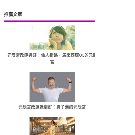
推薦文章
元辰宮改運過好：仙人指路，馬來西亞OL的元辰
宮
元辰宮改運過更好：男子漢的元辰宮