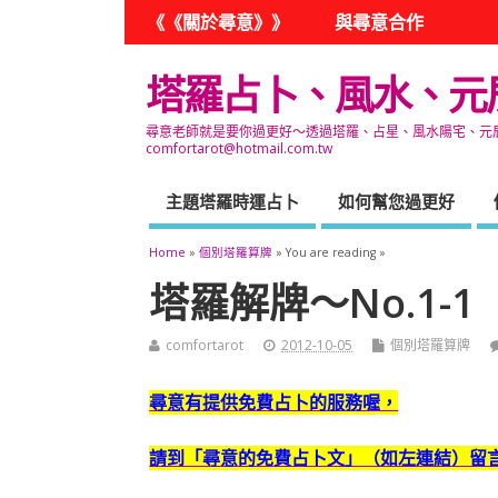
《《關於尋意》》
與尋意合作
塔羅占卜、風水、元
尋意老師就是要你過更好～透過塔羅、占星、風水陽宅、元辰宮
comfortarot@hotmail.com.tw
主題塔羅時運占卜
如何幫您過更好
Home
»
個別塔羅算牌
» You are reading »
塔羅解牌～No.1-1
comfortarot
2012-10-05
個別塔羅算牌
尋意
有提供免費占卜的服務喔，
請到「尋意的免費占卜文」（如左連結）留