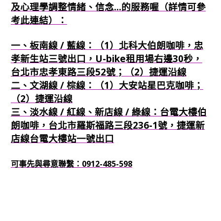
及心理學調整情緒、信念...的服務喔（詳情可參
考此連結）：
一、板南線 / 藍線：（1）北科大伯朗咖啡，忠
孝新生站三號出口，U-bike租用場右邊30秒，
台北市忠孝東路三段52號；（2）捷運沿線
二、文湖線 / 棕線：（1）大安站星巴克咖啡；
（2）捷運沿線
三、淡水線 / 紅線、新店線 / 綠線：台電大樓伯
朗咖啡，台北市羅斯福路三段236-1號，捷運新
店線台電大樓站一號出口
可事先與尋意聯繫：0912-485-598