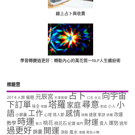
線上占卜與收費
學習轉變過更好：轉動內心的萬花筒～NLP人生繽紛術
標籤雲
占卜
向宇宙
元辰宮
2014
催眠
人際
半澤直樹
口舌
台北
塔羅
尋意
下訂單
小
家庭
味全
小人
地震
對話
語
工作
感情
改運
小錦囊
心理
情人節
捷運
掌訣
挑戰
收穫
時運
財運
桃花
教學
運勢
桃花石
貴人
過年
紀實
智力
臨門
過更好
開運
錦囊
風水
頂新
鴻運
黃色小鴨