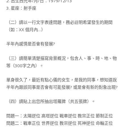
2. 出生西元年/月/日：1979/12/13
3. 星座：射手座
（二）請以一行文字表達問題，務必註明希望發生的期間
（如：XX 個月內…）
半年內感情是否會有發展?
（三）請簡單清楚描寫背景概況，包含人、事、時、地、物
等（300字之內）。
單身很久了，最近有點心儀的女生，是我的同事，想知道說
半年內跟該同事是否會有可能發展? 或是會有新的對象出現?
（四）請貼上出您所抽出塔羅牌（共五張牌）。
問題一：太陽逆位 高塔逆位 戰車逆位 教宗正位 節制正位
問題二：戰車正位 世界逆位 教宗逆位 死神逆位 命輪正位