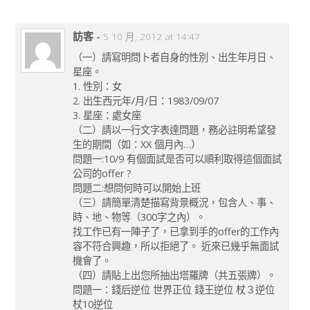
訪客
-
5 10 月, 2012 at 14:47
（一）請寫明問卜者自身的性別、出生年月日、
星座。
1. 性別：女
2. 出生西元年/月/日：1983/09/07
3. 星座：處女座
（二）請以一行文字表達問題，務必註明希望發
生的期間（如：XX 個月內…）
問題一:10/9 有個面試是否可以順利取得這個面試
公司的offer ?
問題二:想問何時可以開始上班
（三）請簡單清楚描寫背景概況，包含人、事、
時、地、物等（300字之內）。
找工作已有一陣子了，已拿到手的offer的工作內
容不符合興趣，所以拒絕了。 近來已幾乎無面試
機會了。
（四）請貼上出您所抽出塔羅牌（共五張牌）。
問題一：錢后逆位 世界正位 錢王逆位 杖３逆位
杖10逆位