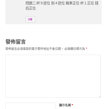
問題二:杯９逆位 劍４逆位 戰車正位 杯１正位 錢
后正位
回覆
發佈留言
發佈留言必須填寫的電子郵件地址不會公開。
必填欄位標示為
*
顯示名稱
*