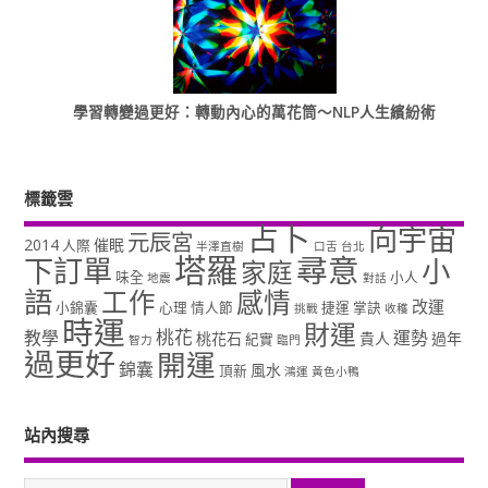
學習轉變過更好：轉動內心的萬花筒～NLP人生繽紛術
標籤雲
占卜
向宇宙
元辰宮
2014
催眠
人際
半澤直樹
口舌
台北
塔羅
尋意
下訂單
小
家庭
味全
小人
地震
對話
語
工作
感情
改運
小錦囊
心理
情人節
捷運
掌訣
挑戰
收穫
時運
財運
桃花
教學
運勢
桃花石
貴人
過年
紀實
智力
臨門
過更好
開運
錦囊
風水
頂新
鴻運
黃色小鴨
站內搜尋