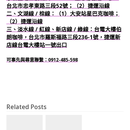
台北市忠孝東路三段52號；（2）捷運沿線
二、文湖線 / 棕線：（1）大安站星巴克咖啡；
（2）捷運沿線
三、淡水線 / 紅線、新店線 / 綠線：台電大樓伯
朗咖啡，台北市羅斯福路三段236-1號，捷運新
店線台電大樓站一號出口
可事先與尋意聯繫：0912-485-598
Related Posts