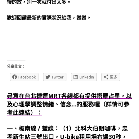
慢的放，別一次就付出太多。
歡迎回饋最新的實際狀況給我，謝謝。
分享此文：
Facebook
Twitter
LinkedIn
更多
尋意在台北捷運MRT各線都有提供塔羅占星，以
及心理學調整情緒、信念...的服務喔（詳情可參
考此連結）：
一、板南線 / 藍線：（1）北科大伯朗咖啡，忠
孝新生站三號出口，U-bike租用場右邊30秒，