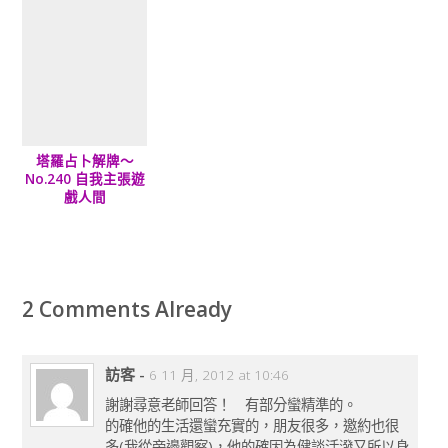
塔羅占卜解牌～
No.240 自我主張遊
戲人間
2 Comments Already
訪客
-
6 11 月, 2012 at 10:46
謝謝尋意老師回答！ 有部分蠻精準的。
的確他的生活還蠻充實的，朋友很多，邀約也很
多(我從旁邊觀察)，他的確因為健談活潑又所以身