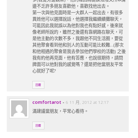
邊不乏許多朋友喜歡他，喜歡找他出去。
第一次與他見面時是一大群人一起出去，有很多
異姓他可以選擇說話，他選擇我繼續續攤聊天，
可能因此我就誤以為他對我也有點好感，後來就
像老師所說的，雖然之後還有靠網路在聊天，可
是他主動的次數不多，我跟他不同生活圈，要從
其他聚會看到他和別人的互動可能比較難…(那次
和他相遇的聚會是我去參加他們學校的活動) 之後
我有約他再見面，他有答應，也說很期待，請問
牌面可以他對我的感覺嗎？還是把他當朋友平常
心就好了呢?
回覆
comfortarot
-
6 11 月, 2012 at 12:17
滿建議當朋友，平常心看待。
回覆