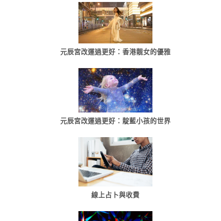
元辰宮改運過更好：香港靓女的優雅
元辰宮改運過更好：靛藍小孩的世界
線上占卜與收費