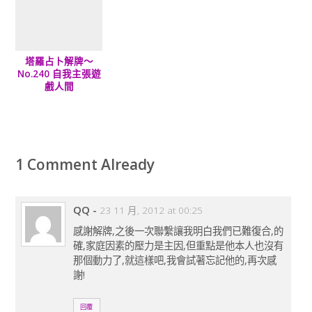
塔羅占卜解牌～
No.240 自我主張遊
戲人間
1 Comment Already
QQ
-
23 11 月, 2012 at 00:25
感謝解牌,之後一次聯繫讓我明白我們已難復合,的
確,家庭因素的壓力是主因,但重點是他本人也沒有
那個動力了,就這樣吧,我會試著忘記他的,再次感
謝!
回覆