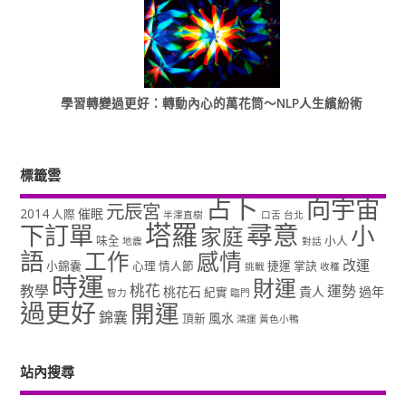
學習轉變過更好：轉動內心的萬花筒～NLP人生繽紛術
標籤雲
占卜
向宇宙
元辰宮
2014
催眠
人際
半澤直樹
口舌
台北
塔羅
尋意
下訂單
小
家庭
味全
小人
地震
對話
語
工作
感情
改運
小錦囊
心理
情人節
捷運
掌訣
挑戰
收穫
時運
財運
桃花
教學
運勢
桃花石
貴人
過年
紀實
智力
臨門
過更好
開運
錦囊
風水
頂新
鴻運
黃色小鴨
站內搜尋