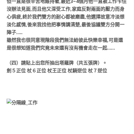
但一直是很辛苦地維持著,最近3~4個月他一直被工作卡住
沒辦法見面,而且他又深受工作,家庭反對兩面的壓力而身
心俱疲,終於我們雙方的耐心都被磨盡,他選擇故意冷淡想
淡化感情,後來我找他把事情講清楚,最後協議雙方分開一
陣子…..
雖然我也很同意現階段我們無法給彼此快樂幸福,可是還
是很想知道我們究竟未來還有沒有機會走在一起……
（四）請貼上出您所抽出塔羅牌（共五張牌）。
劍５正位 杖６正位 杖王正位 杖騎逆位 杖７逆位