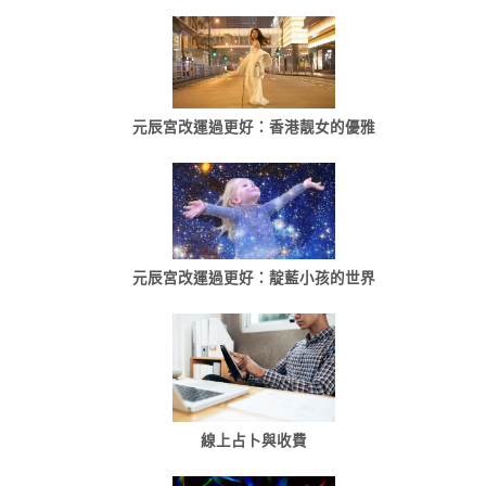
元辰宮改運過更好：香港靓女的優雅
元辰宮改運過更好：靛藍小孩的世界
線上占卜與收費