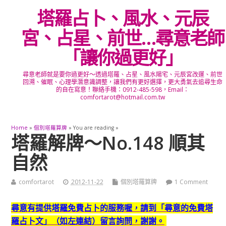
塔羅占卜、風水、元辰
宮、占星、前世…尋意老師
「讓你過更好」
尋意老師就是要你過更好～透過塔羅、占星、風水陽宅、元辰宮改運、前世
回溯、催眠、心理學潛意識調整，讓我們有更好選擇，更大勇氣去追尋生命
的自在寫意！聯絡手機：0912-485-598，Email：
comfortarot@hotmail.com.tw
Home
»
個別塔羅算牌
» You are reading »
塔羅解牌～No.148 順其
自然
comfortarot
2012-11-22
個別塔羅算牌
1 Comment
尋意有提供塔羅免費占卜的服務喔，
請到「尋意的免費塔
羅占卜文」（如左連結）留言詢問，謝謝。