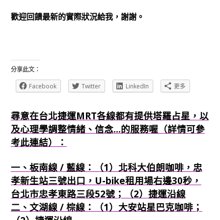
歡迎回饋最新的實際狀況給我，謝謝。
分享此文：
Facebook
Twitter
LinkedIn
更多
尋意在台北捷運MRT各線都有提供塔羅占星，以
及心理學調整情緒、信念...的服務喔（詳情可參
考此連結）：
一、板南線 / 藍線：（1）北科大伯朗咖啡，忠
孝新生站三號出口，U-bike租用場右邊30秒，
台北市忠孝東路三段52號；（2）捷運沿線
二、文湖線 / 棕線：（1）大安站星巴克咖啡；