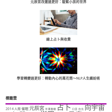
元辰宮改運過更好：靛藍小孩的世界
線上占卜與收費
學習轉變過更好：轉動內心的萬花筒～NLP人生繽紛術
標籤雲
占卜
向宇宙
元辰宮
2014
催眠
人際
半澤直樹
口舌
台北