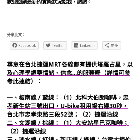
歡迎回饋最新的實際狀況給我，謝謝。
分享此文：
Facebook
Twitter
LinkedIn
更多
尋意在台北捷運MRT各線都有提供塔羅占星，以
及心理學調整情緒、信念...的服務喔（詳情可參
考此連結）：
一、板南線 / 藍線：（1）北科大伯朗咖啡，忠
孝新生站三號出口，U-bike租用場右邊30秒，
台北市忠孝東路三段52號；（2）捷運沿線
二、文湖線 / 棕線：（1）大安站星巴克咖啡；
（2）捷運沿線
三、淡水線 / 紅線、新店線 / 綠線：台電大樓伯