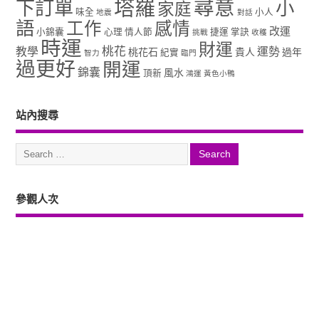
塔羅
尋意
下訂單
小
家庭
味全
小人
地震
對話
語
工作
感情
改運
小錦囊
心理
情人節
捷運
掌訣
挑戰
收穫
時運
財運
桃花
教學
運勢
桃花石
貴人
過年
紀實
智力
臨門
過更好
開運
錦囊
風水
頂新
鴻運
黃色小鴨
站內搜尋
參觀人次
Copyright ©2026. 塔羅占卜、風水、元辰宮、占星、前世...尋意老師「讓你
過更好」