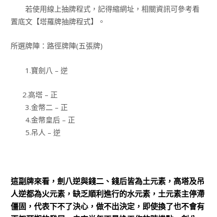
若使用線上抽牌程式，記得縮網址，相關資訊可參考看
置底文【塔羅牌抽牌程式】。
所選牌陣：路徑牌陣(五張牌)
1.寶劍八 – 逆
2.高塔 – 正
3.金幣二 – 正
4.金幣皇后 – 正
5.吊人 – 逆
這副牌來看，劍八逆與錢二、錢后皆為土元素，高塔及吊
人逆都為火元素，缺乏順利進行的水元素，土元素主停滯
僵固，代表下不了決心，做不出決定，即使換了也不會有