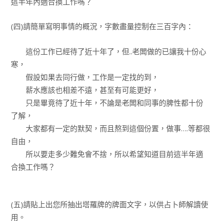
這半年內適合換工作嗎？
(四)請簡單寫明事情的概況，字數盡量控制在三百字內：
這份工作已經待了近十年了，但..老闆做的已讓我十份心
寒，
假設如果去同行做，工作是一定找的到，
薪水應該也相差不遠，甚至有可能更好，
只是畢竟待了近十年，不論是老闆和同事的脾性都十份
了解，
大家都有一定的默契，而且熬到這個份置，做事….等都很
自由，
所以要走多少難免會不捨，所以希望知道目前這半年適
合換工作嗎？
(五)請貼上出您所抽出塔羅牌的牌面文字，以供占卜師解讀使
用。