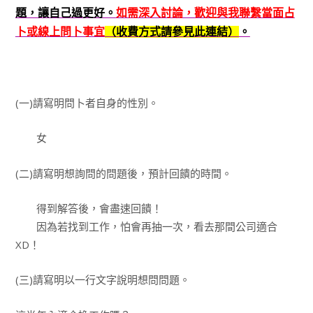
題，讓自己過更好。
如需深入討論，歡迎與我聯繫當面占
卜或線上問卜事宜
（收費方式請參見此連結）
。
(一)請寫明問卜者自身的性別。
女
(二)請寫明想詢問的問題後，預計回饋的時間。
得到解答後，會盡速回饋！
因為若找到工作，怕會再抽一次，看去那間公司適合
XD！
(三)請寫明以一行文字說明想問問題。