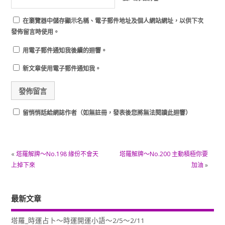
在
瀏覽器
中儲存顯示名稱、電子郵件地址及個人網站網址，以供下次
發佈留言時使用。
用電子郵件通知我後續的迴響。
新文章使用電子郵件通知我。
留悄悄話給網誌作者（如無註冊，發表後您將無法閱讀此迴響）
«
塔羅解牌～No.198 緣份不會天
塔羅解牌～No.200 主動積極你要
上掉下來
加油
»
最新文章
塔羅_時運占卜～時運開運小語～2/5～2/11