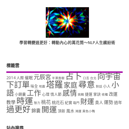
學習轉變過更好：轉動內心的萬花筒～NLP人生繽紛術
標籤雲
占卜
向宇宙
元辰宮
2014
催眠
人際
半澤直樹
口舌
台北
塔羅
尋意
下訂單
小
家庭
味全
小人
地震
對話
語
工作
感情
改運
小錦囊
心理
情人節
捷運
掌訣
挑戰
收穫
時運
財運
桃花
教學
運勢
桃花石
貴人
過年
紀實
智力
臨門
過更好
開運
錦囊
風水
頂新
鴻運
黃色小鴨
站內搜尋