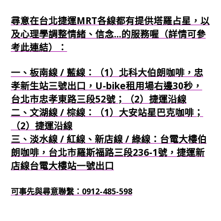
尋意在台北捷運MRT各線都有提供塔羅占星，以
及心理學調整情緒、信念...的服務喔（詳情可參
考此連結）：
一、板南線 / 藍線：（1）北科大伯朗咖啡，忠
孝新生站三號出口，U-bike租用場右邊30秒，
台北市忠孝東路三段52號；（2）捷運沿線
二、文湖線 / 棕線：（1）大安站星巴克咖啡；
（2）捷運沿線
三、淡水線 / 紅線、新店線 / 綠線：台電大樓伯
朗咖啡，台北市羅斯福路三段236-1號，捷運新
店線台電大樓站一號出口
可事先與尋意聯繫：0912-485-598