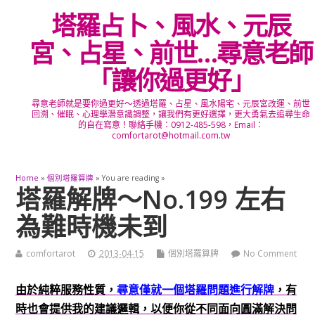
塔羅占卜、風水、元辰
宮、占星、前世…尋意老師
「讓你過更好」
尋意老師就是要你過更好～透過塔羅、占星、風水陽宅、元辰宮改運、前世
回溯、催眠、心理學潛意識調整，讓我們有更好選擇，更大勇氣去追尋生命
的自在寫意！聯絡手機：0912-485-598，Email：
comfortarot@hotmail.com.tw
Home
»
個別塔羅算牌
» You are reading »
塔羅解牌～No.199 左右
為難時機未到
comfortarot
2013-04-15
個別塔羅算牌
No Comment
由於純粹服務性質，
尋意僅就一個塔羅問題進行解牌
，有
時也會提供我的建議邏輯，以便你從不同面向圓滿解決問