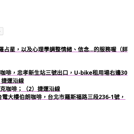
多
羅占星，以及心理學調整情緒、信念...的服務喔（詳
咖啡，忠孝新生站三號出口，U-bike租用場右邊30
）捷運沿線
巴克咖啡；
（2）捷運沿線
：台電大樓伯朗咖啡，台北市羅斯福路三段236-1號，