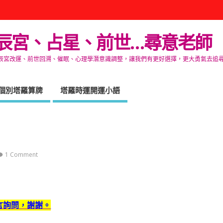
辰宮、占星、前世…尋意老師
改運、前世回溯、催眠、心理學潛意識調整，讓我們有更好選擇，更大勇氣去追尋生命的自在
個別塔羅算牌
塔羅時運開運小語
1 Comment
言詢問，謝謝。