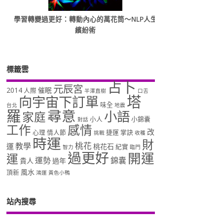
學習轉變過更好：轉動內心的萬花筒～NLP人生
繽紛術
標籤雲
占卜
元辰宮
2014
催眠
人際
半澤直樹
口舌
塔
向宇宙下訂單
味全
台北
地震
羅
尋意
小語
家庭
小人
小錦囊
對話
工作
感情
改
心理
情人節
捷運
掌訣
挑戰
收穫
時運
財
桃花
教學
運
桃花石
紀實
智力
臨門
過更好
開運
運
運勢
錦囊
貴人
過年
風水
頂新
鴻運
黃色小鴨
站內搜尋