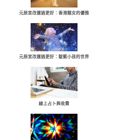
元辰宮改運過更好：香港靓女的優雅
元辰宮改運過更好：靛藍小孩的世界
線上占卜與收費