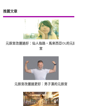
推薦文章
元辰宮改運過好：仙人指路，馬來西亞OL的元辰
宮
元辰宮改運過更好：男子漢的元辰宮