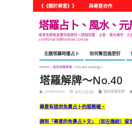
《《關於尋意》》
與尋意合作
塔羅占卜、風水、元
尋意老師就是要你過更好～透過塔羅、占星、風水陽宅、元辰宮
comfortarot@hotmail.com.tw
主題塔羅時運占卜
如何幫您過更好
Home
»
個別塔羅算牌
» You are reading »
塔羅解牌～No.40
comfortarot
2012-10-06
個別塔羅算牌
尋意有提供免費占卜的服務喔，
請到「尋意的免費占卜文」（如左連結）留