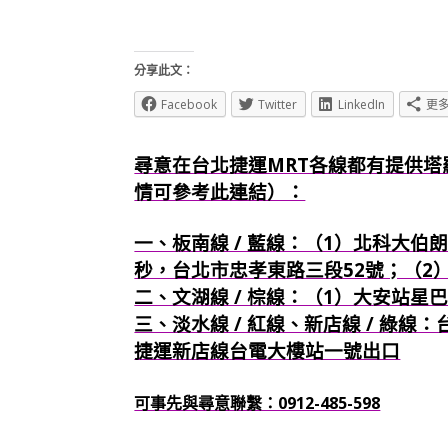
分享此文：
Facebook
Twitter
LinkedIn
更
尋意在台北捷運MRT各線都有提供塔
情可參考此連結）：
一、板南線 / 藍線：（1）北科大伯朗
秒，台北市忠孝東路三段52號；（2
二、文湖線 / 棕線：（1）大安站星
三、淡水線 / 紅線、新店線 / 綠線
捷運新店線台電大樓站一號出口
可事先與尋意聯繫：0912-485-598