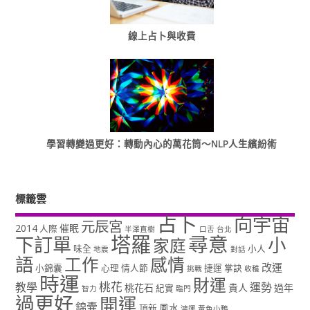
線上占卜與收費
學習轉變過更好：轉動內心的萬花筒～NLP人生繽紛術
標籤雲
占卜
向宇宙
元辰宮
2014
催眠
人際
半澤直樹
口舌
台北
塔羅
尋意
下訂單
小
家庭
味全
小人
地震
對話
語
工作
感情
改運
小錦囊
心理
情人節
捷運
掌訣
挑戰
收穫
時運
財運
桃花
教學
運勢
桃花石
貴人
過年
紀實
智力
臨門
過更好
開運
錦囊
風水
頂新
鴻運
黃色小鴨