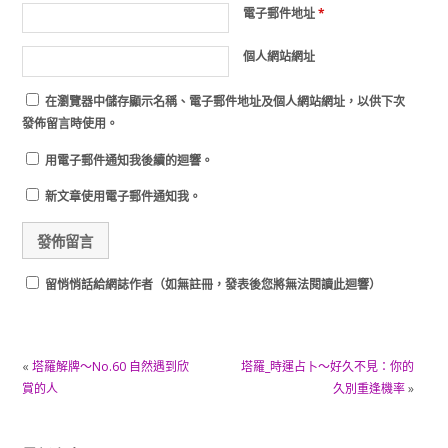
電子郵件地址
*
個人網站網址
在
瀏覽器
中儲存顯示名稱、電子郵件地址及個人網站網址，以供下次
發佈留言時使用。
用電子郵件通知我後續的迴響。
新文章使用電子郵件通知我。
留悄悄話給網誌作者（如無註冊，發表後您將無法閱讀此迴響）
«
塔羅解牌～No.60 自然遇到欣
塔羅_時運占卜～好久不見：你的
賞的人
久別重逢機率
»