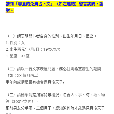
請到「尋意的免費占卜文」（如左連結）留言詢問，謝
謝。
（一）請寫明問卜者自身的性別、出生年月日、星座。
1. 性別：女
2. 出生西元年/月/日：19XX/X/X
3. 星座：XX座
（二）請以一行文字表達問題，務必註明希望發生的期間
（如：XX 個月內…）
半年內感情是否有機會遇真命天子?
（三）請簡單清楚描寫背景概況，包含人、事、時、地、物
等（300字之內）。
跟前男友分手兩、三個月了，想知道何時才能遇見真命天子