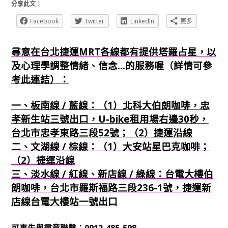
分享此文：
Facebook
Twitter
LinkedIn
更多
尋意在台北捷運MRT各線都有提供塔羅占星，以
及心理學調整情緒、信念...的服務喔（詳情可參
考此連結）：
一、板南線 / 藍線：（1）北科大伯朗咖啡，忠
孝新生站三號出口，U-bike租用場右邊30秒，
台北市忠孝東路三段52號；（2）捷運沿線
二、文湖線 / 棕線：（1）大安站星巴克咖啡；
（2）捷運沿線
三、淡水線 / 紅線、新店線 / 綠線：台電大樓伯
朗咖啡，台北市羅斯福路三段236-1號，捷運新
店線台電大樓站一號出口
可事先與尋意聯繫：0912-485-598