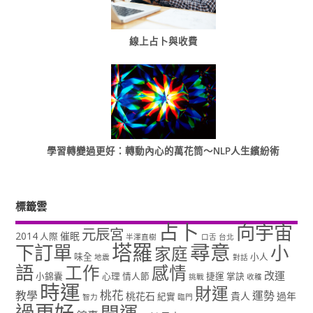
線上占卜與收費
學習轉變過更好：轉動內心的萬花筒～NLP人生繽紛術
標籤雲
占卜
向宇宙
元辰宮
2014
催眠
人際
半澤直樹
口舌
台北
塔羅
尋意
下訂單
小
家庭
味全
小人
地震
對話
語
工作
感情
改運
小錦囊
心理
情人節
捷運
掌訣
挑戰
收穫
時運
財運
桃花
教學
運勢
桃花石
貴人
過年
紀實
智力
臨門
過更好
開運