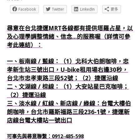
Facebook
Twitter
LinkedIn
更多
尋意在台北捷運MRT各線都有提供塔羅占星，以
及心理學調整情緒、信念...的服務喔（詳情可參
考此連結）：
一、板南線 / 藍線：（1）北科大伯朗咖啡，忠
孝新生站三號出口，U-bike租用場右邊30秒，
台北市忠孝東路三段52號；（2）捷運沿線
二、文湖線 / 棕線：（1）大安站星巴克咖啡；
（2）捷運沿線
三、淡水線 / 紅線、新店線 / 綠線：台電大樓伯
朗咖啡，台北市羅斯福路三段236-1號，捷運新
店線台電大樓站一號出口
可事先與尋意聯繫：0912-485-598