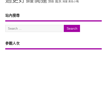
錦囊
風水
頂新
鴻運
黃色小鴨
站內搜尋
參觀人次
Copyright ©2026. 塔羅占卜、風水、元辰宮、占星、前世...尋意老師「讓你
過更好」