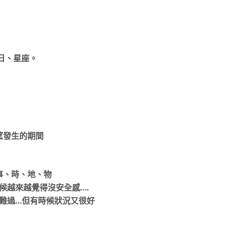
日、星座。
望發生的期間
事、時、地、物
候越來越覺得沒安全感….
很難過…但有時候狀況又很好