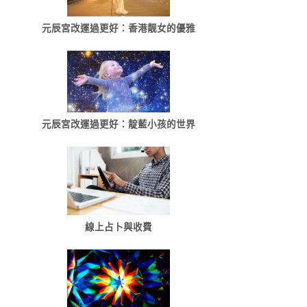
元辰宮改運過更好：香港靓女的優雅
元辰宮改運過更好：靛藍小孩的世界
線上占卜與收費