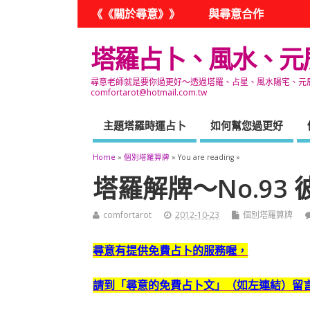
《《關於尋意》》
與尋意合作
塔羅占卜、風水、元
尋意老師就是要你過更好～透過塔羅、占星、風水陽宅、元辰宮
comfortarot@hotmail.com.tw
主題塔羅時運占卜
如何幫您過更好
Home
»
個別塔羅算牌
» You are reading »
塔羅解牌～No.93
comfortarot
2012-10-23
個別塔羅算牌
尋意有提供免費占卜的服務喔，
請到「尋意的免費占卜文」（如左連結）留