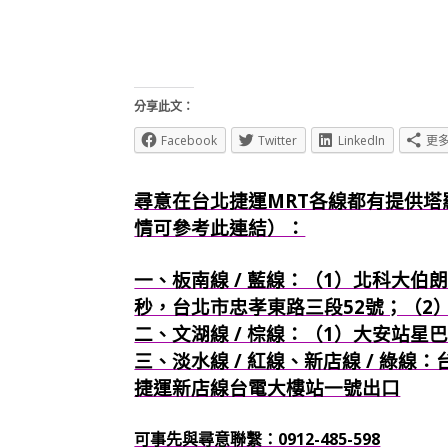
分享此文：
Facebook
Twitter
LinkedIn
更
尋意在台北捷運MRT各線都有提供塔
情可參考此連結）：
一、板南線 / 藍線：（1）北科大伯朗
秒，台北市忠孝東路三段52號；（2
二、文湖線 / 棕線：（1）大安站星
三、淡水線 / 紅線、新店線 / 綠線
捷運新店線台電大樓站一號出口
可事先與尋意聯繫：0912-485-598