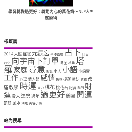
學習轉變過更好：轉動內心的萬花筒～NLP人生
繽紛術
標籤雲
占卜
元辰宮
2014
催眠
人際
半澤直樹
口舌
塔
向宇宙下訂單
味全
台北
地震
羅
尋意
小語
家庭
小人
小錦囊
對話
工作
感情
改
心理
情人節
捷運
掌訣
挑戰
收穫
時運
財
桃花
教學
運
桃花石
紀實
智力
臨門
過更好
開運
運
運勢
錦囊
貴人
過年
風水
頂新
鴻運
黃色小鴨
站內搜尋