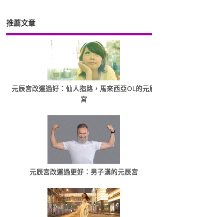
推薦文章
元辰宮改運過好：仙人指路，馬來西亞OL的元辰
宮
元辰宮改運過更好：男子漢的元辰宮