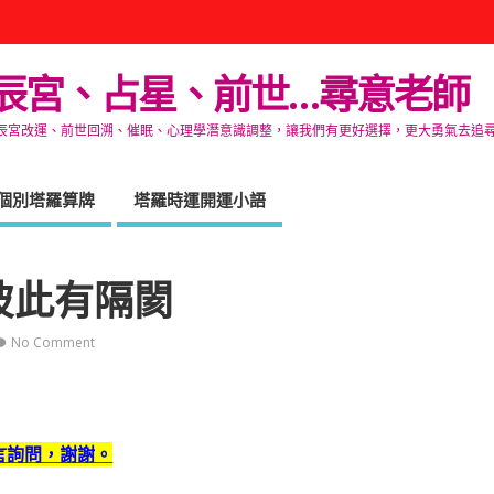
辰宮、占星、前世…尋意老師
改運、前世回溯、催眠、心理學潛意識調整，讓我們有更好選擇，更大勇氣去追尋生命的自在
個別塔羅算牌
塔羅時運開運小語
 彼此有隔閡
No Comment
言詢問，謝謝。