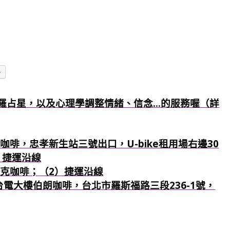
多
羅占星，以及心理學調整情緒、信念...的服務喔（詳
咖啡，忠孝新生站三號出口，U-bike租用場右邊30
）捷運沿線
巴克咖啡；
（2）捷運沿線
：台電大樓伯朗咖啡，台北市羅斯福路三段236-1號，