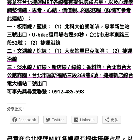
尋意在台北捷運MRT各線都有提供塔羅占星，以及心理學
調整情緒、思考、心結、價值觀…的服務喔（詳情可參考
此連結）：
一、板南線 / 藍線：（1）北科大伯朗咖啡，忠孝新生站
三號出口，U-bike租用場右邊30秒，台北市忠孝東路三
段52號；（2）捷運沿線
二、文湖線 / 棕線：（1）大安站星巴克咖啡；
（2）捷運
沿線
三、淡水線 / 紅線、新店線 / 綠線：香料館，台北市台大
公館商圈，台北市羅斯福路三段269巷6號，捷運新店線台
電大樓站二號出口
可事先與尋意聯繫：0912-485-598
分享此文：
Facebook
Twitter
LinkedIn
更多
尋意在台北捷運MRT各線都有提供塔羅占星，以