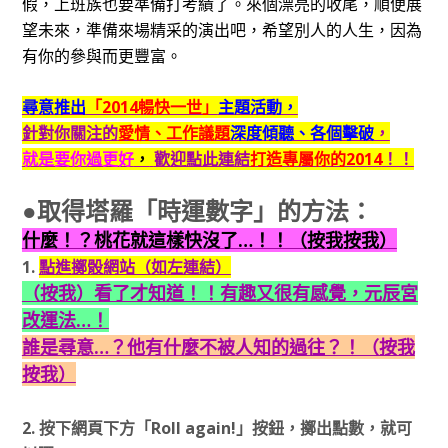
假，上班族也要準備打考績了。來個漂亮的收尾，順便展
望未來，準備來場精采的演出吧，希望別人的人生，因為
有你的參與而更豐富。
尋意推出
「2014暢快一世」
主題活動，
針對你關注的
愛情、工作議題
深度傾聽、各個擊破
，
就是要你過更好
，
歡迎點此連結
打造專屬你的2014
！！
●取得塔羅「時運數字」的方法：
什麼！？桃花就這樣快沒了…！！（按我按我）
1.
點進擲骰網站（如左連結）
（按我）看了才知道！！有趣又很有感覺，元辰宮
改運法…！
誰是尋意…？他有什麼不被人知的過往？！（按我
按我）
2. 按下網頁下方
「Roll again!」
按鈕，擲出點數，就可