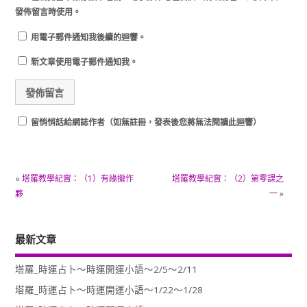
發佈留言時使用。
用電子郵件通知我後續的迴響。
新文章使用電子郵件通知我。
留悄悄話給網誌作者（如無註冊，發表後您將無法閱讀此迴響）
«
塔羅教學紀實：（1）有緣攏作
塔羅教學紀實：（2）第零課之
夥
一
»
最新文章
塔羅_時運占卜～時運開運小語～2/5～2/11
塔羅_時運占卜～時運開運小語～1/22～1/28