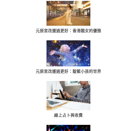
元辰宮改運過更好：香港靓女的優雅
元辰宮改運過更好：靛藍小孩的世界
線上占卜與收費