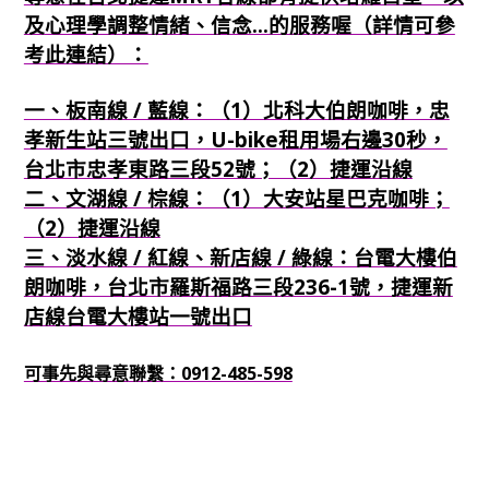
及心理學調整情緒、信念...的服務喔（詳情可參
考此連結）：
一、板南線 / 藍線：（1）北科大伯朗咖啡，忠
孝新生站三號出口，U-bike租用場右邊30秒，
台北市忠孝東路三段52號；（2）捷運沿線
二、文湖線 / 棕線：（1）大安站星巴克咖啡；
（2）捷運沿線
三、淡水線 / 紅線、新店線 / 綠線：台電大樓伯
朗咖啡，台北市羅斯福路三段236-1號，捷運新
店線台電大樓站一號出口
可事先與尋意聯繫：0912-485-598