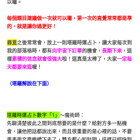
以囉。
每個題目建議做一次就可以囉，第一次的直覺常常都是準
的，就是讓你過更好！
尋意
之後常常會，放上一則塔羅時運占卜，讓大家每次到
我的部落格時，都有
向宇宙下訂單
的機會，
長期下來
，這
樣
累積的信念就會很強大
啦！這真是太棒了，
大家
一定每
天都要來逛
喔！
（塔羅解說在下面）
塔羅時運占卜數字「1」
～魔術師：
先聊清楚彼此之間到底想要的是什麼？給對方多一點機
會，讓他把話都說出來，而且很重要的是心裡的話，不要
再表面文章繼續下去了，雙方都心知肚明，這樣已經快到