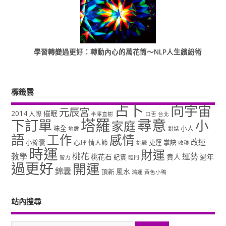
學習轉變過更好：轉動內心的萬花筒～NLP人生繽紛術
標籤雲
占卜
向宇宙
元辰宮
2014
催眠
人際
半澤直樹
口舌
台北
塔羅
尋意
下訂單
小
家庭
味全
小人
地震
對話
語
工作
感情
改運
小錦囊
心理
情人節
捷運
掌訣
挑戰
收穫
時運
財運
桃花
教學
運勢
桃花石
貴人
過年
紀實
智力
臨門
過更好
開運
錦囊
風水
頂新
鴻運
黃色小鴨
站內搜尋