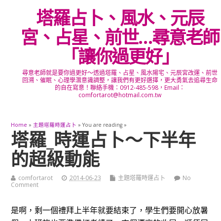
塔羅占卜、風水、元辰
宮、占星、前世…尋意老師
「讓你過更好」
尋意老師就是要你過更好～透過塔羅、占星、風水陽宅、元辰宮改運、前世
回溯、催眠、心理學潛意識調整，讓我們有更好選擇，更大勇氣去追尋生命
的自在寫意！聯絡手機：0912-485-598，Email：
comfortarot@hotmail.com.tw
Home
»
主題塔羅時運占卜
» You are reading »
塔羅_時運占卜～下半年
的超級動能
comfortarot
2014-06-23
主題塔羅時運占卜
No
Comment
是啊，剩一個禮拜上半年就要結束了，學生們要開心放暑