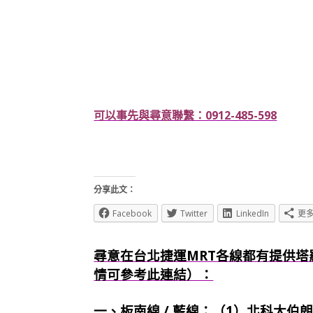
可以事先與尋意聯繫：0912-485-598
分享此文：
Facebook
Twitter
LinkedIn
更
尋意在台北捷運MRT各線都有提供塔
情可參考此連結）：
一、板南線 / 藍線：（1）北科大伯朗