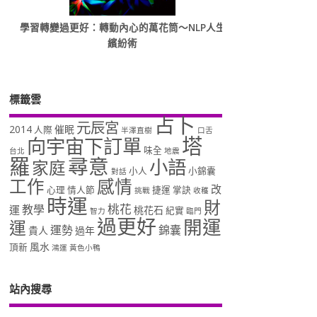
學習轉變過更好：轉動內心的萬花筒～NLP人生
繽紛術
標籤雲
占卜
元辰宮
2014
催眠
人際
半澤直樹
口舌
塔
向宇宙下訂單
味全
台北
地震
羅
尋意
小語
家庭
小人
小錦囊
對話
工作
感情
改
心理
情人節
捷運
掌訣
挑戰
收穫
時運
財
桃花
教學
運
桃花石
紀實
智力
臨門
過更好
開運
運
運勢
錦囊
貴人
過年
風水
頂新
鴻運
黃色小鴨
站內搜尋