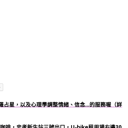
多
羅占星，以及心理學調整情緒、信念...的服務喔（詳
咖啡，忠孝新生站三號出口，U-bike租用場右邊30