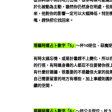
從你料想不到的地方出現，很多時候可能連
於化被動為主動，雖然你仍然身在明處，但
來，他對你的影響一定可以大幅降低。特別
嗎，趕快把它找回來。
5
10
塔羅時運占卜數字「
」
～杯
逆位、惡魔
有時太過忘情，或是計畫趕不上變化，所以
的行徑，有時連身邊的人都忍不住要替你捏
有什麼好建議，很重要的不是聽信大家的投
自己需要留意的地方有哪些，加上事緩則圓
續的空間。
6
塔羅時運占卜數字「
」
～杯公主逆位、杖９