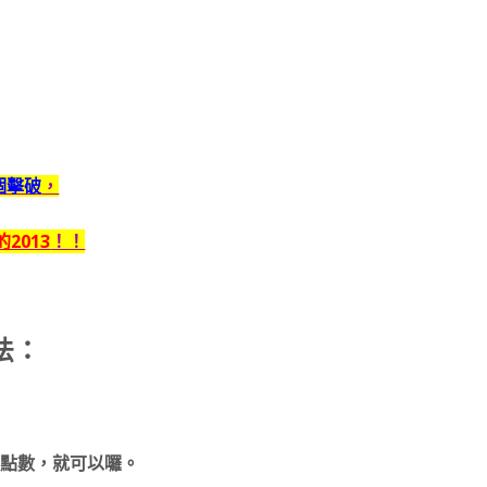
個擊破
，
2013
！！
法：
出點數，就可以囉。