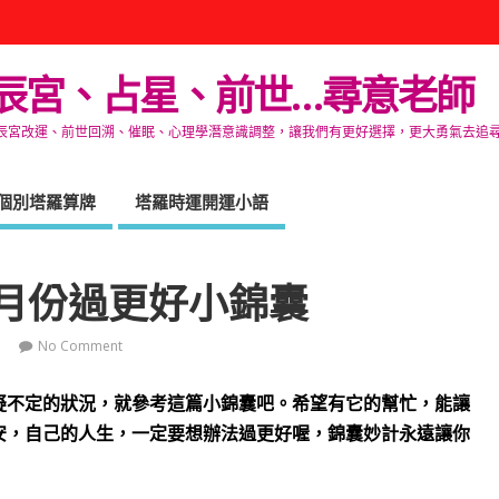
辰宮、占星、前世…尋意老師
改運、前世回溯、催眠、心理學潛意識調整，讓我們有更好選擇，更大勇氣去追尋生命的自在
個別塔羅算牌
塔羅時運開運小語
月份過更好小錦囊
No Comment
疑不定的狀況，就參考這篇小錦囊吧。
希望有它的幫忙，能讓
安，
自己的人生，一定要想辦法過更好喔，錦囊妙計永遠讓你