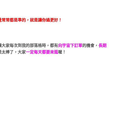
覺常常都是準的，就是讓你過更好！
讓大家每次到我的部落格時，都有
向宇宙下訂單
的機會，
長期
是太棒了，
大家
一定每天都要來逛
喔！