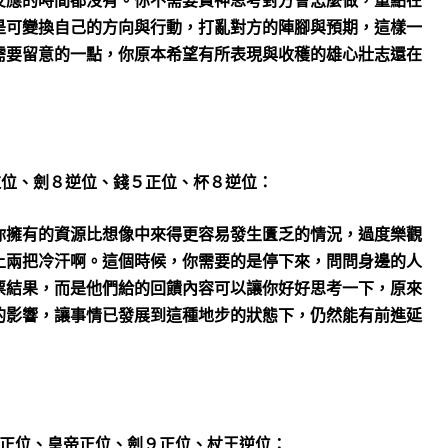
反應的時間都沒有。你不需要費神思考對方會怎麼做，重點在
是可變換自己的方向與行動，打亂對方的陣腳與預期，這樣一
需要留意的一點，你原本希望有所表現與收穫的雄心壯志還在
逆位、劍８逆位、錢５正位、杯８逆位：
你擁有的資源比想像中來得更容易發生匱乏的情況，過度樂觀
上兩把冷汗啊。這個時候，你需要的是停下來，問問身邊的人
票結果，而是他們給的回饋內容可以讓你好好思考一下，原來
的影響，讓事情已發展到這種地步的狀態下，仍然能有前進延
正位、皇帝正位、劍９正位、杖王逆位：