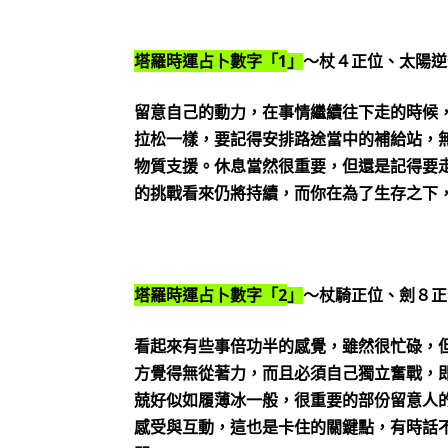
1
塔羅時運占卜數字「
」
～杖４正位、太陽逆
留意自己的動力，在事情繼續往下走的時候
拉松一樣，要記得安排路途當中的補給站，
物質支援。休息當然很重要，但還是記得要
的挑戰看來仍將持續，而你在為了生存之下
2
塔羅時運占卜數字「
」
～杖騎正位、劍８正
看起來有些事倍功半的感覺，雖然很忙碌，
方覺得無從著力，而且必須自己獨立奮戰，
兢好似如履薄冰一般，很重要的部份留意人
感受與互動，這也是卡住的關鍵點，有時話