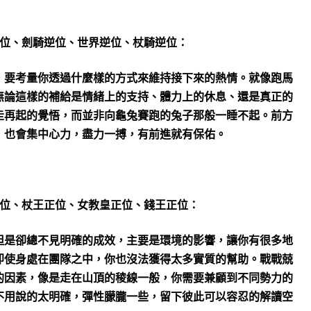
位、劍騎逆位、世界逆位、杖騎逆位：
，要考量你透過什麼樣的方式來維持接下來的熱情。就像跑馬
無論這樣的補給是情緒上的支持、體力上的休息、還是真正的
走再起的覺悟，而並非向龜兔賽跑的兔子那般一睡不起。前方
，也會集中心力，盡力一搏，有前進就有保佑。
位、杖王正位、女教皇正位、錢王正位：
但是卻總不見明確的成效，主要是環境的影響，讓你有很多地
即使身處在團隊之中，你也沒法獲得太多實質的幫助。戰戰兢
的因素，像是走在山頂的稜線一般，你需要兼顧到不同勢力的
不用說的太明確，彈性朦朧一些，留下彼此可以容忍的解讀空