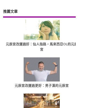
推薦文章
元辰宮改運過好：仙人指路，馬來西亞OL的元辰
宮
元辰宮改運過更好：男子漢的元辰宮