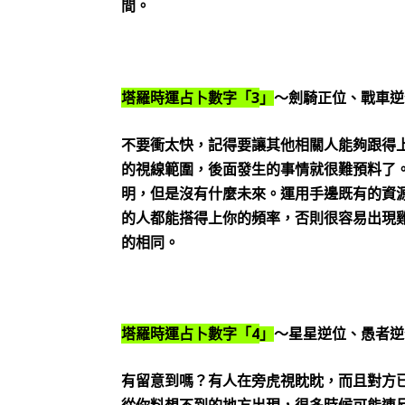
間。
3
塔羅時運占卜數字「
」
～劍騎正位、戰車逆
不要衝太快，記得要讓其他相關人能夠跟得
的視線範圍，後面發生的事情就很難預料了
明，但是沒有什麼未來。運用手邊既有的資
的人都能搭得上你的頻率，否則很容易出現
的相同。
4
塔羅時運占卜數字「
」
～星星逆位、愚者逆
有留意到嗎？有人在旁虎視眈眈，而且對方