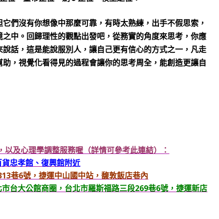
但它們沒有你想像中那麼可靠，有時太熟練，出手不假思索，
境之中。回歸理性的觀點出發吧，從務實的角度來思考，你應
來說話，這是能說服別人，讓自己更有信心的方式之一，凡走
幫助，視覺化看得見的過程會讓你的思考周全，能創造更讓自
星，以及心理學調整服務喔（詳情可參考此連結）：
O百貨忠孝館、復興館附近
北路313巷6號，捷運中山國中站，馥敦飯店巷內
台北市台大公館商圈，台北市羅斯福路三段269巷6號，捷運新店