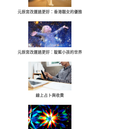
元辰宮改運過更好：香港靓女的優雅
元辰宮改運過更好：靛藍小孩的世界
線上占卜與收費