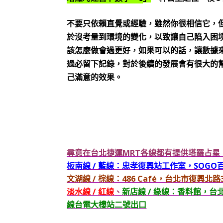
不要只依賴直覺或經驗，雖然你很相信它，
於沒考量到環境的變化，以致讓自己陷入困
該怎麼做會過更好，如果可以的話，讓數據
過必留下記錄，對於後續的發展會有很大的
己滿意的效果。
尋意在台北捷運MRT各線都有提供塔羅占
板南線 / 藍線：忠孝復興站工作室，SOG
文湖線 / 棕線：486 Café，台北市復興
淡水線 / 紅線
、
新店線 / 綠線：香料館，
線台電大樓站二號出口