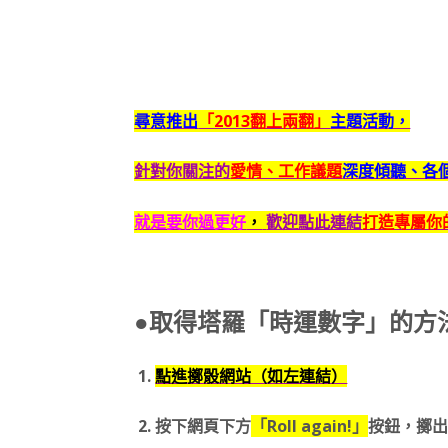
尋意推出
「2013翻上兩翻」
主題活動，
針對你關注的
愛情、工作議題
深度傾聽、各
就是要你過更好
，
歡迎點此連結
打造專屬你的
●取得塔羅「時運數字」的方
1.
點進擲骰網站（如左連結）
2. 按下網頁下方
「Roll again!」
按鈕，擲