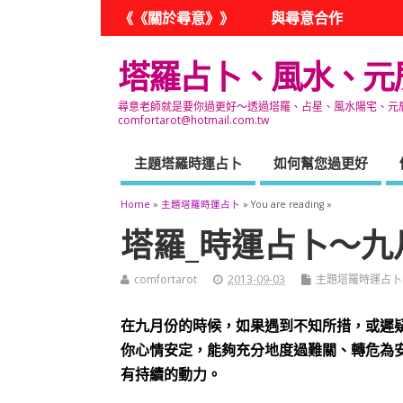
《《關於尋意》》
與尋意合作
塔羅占卜、風水、元
尋意老師就是要你過更好～透過塔羅、占星、風水陽宅、元辰宮
comfortarot@hotmail.com.tw
主題塔羅時運占卜
如何幫您過更好
Home
»
主題塔羅時運占卜
» You are reading »
塔羅_時運占卜～九
comfortarot
2013-09-03
主題塔羅時運占卜
在九月份的時候，如果遇到不知所措，或遲
你心情安定，能夠充分地度過難關、轉危為
有持續的動力。