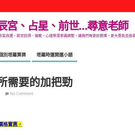
辰宮、占星、前世…尋意老師
改運、前世回溯、催眠、心理學潛意識調整，讓我們有更好選擇，更大勇氣去追尋生命的自在
個別塔羅算牌
塔羅時運開運小語
所需要的加把勁
No Comment
價格實惠，