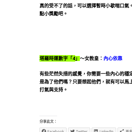
真的受不了的話，可以選擇暫時小歇喘口氣
點小獎勵吧。
4
塔羅時運數字「
」
～女教皇：
內心依靠
有些茫然失措的感覺，你需要一些內心的穩
是為了他們嗎？只要想起他們，就有可以馬
打氣與支持。
分享此文：
Facebook
Twitter
LinkedIn
更