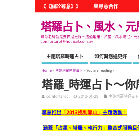
《《關於尋意》》
與尋意合作
塔羅占卜、風水、元
尋意老師就是要你過更好～透過塔羅、占星、風水陽宅、元辰宮
comfortarot@hotmail.com.tw
主題塔羅時運占卜
如何幫您過更好
Home
»
主題塔羅時運占卜
» You are reading »
塔羅_時運占卜～你
comfortarot
2013-01-28
主題塔羅時運占卜
尋意推出
「2013找到靠山」
主題活動，
涵蓋「占星、塔羅、執行力」整合式服務且