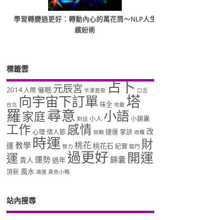
學習轉變過更好：轉動內心的萬花筒～NLP人生
繽紛術
標籤雲
占卜
元辰宮
2014
催眠
人際
半澤直樹
口舌
塔
向宇宙下訂單
味全
台北
地震
羅
尋意
小語
家庭
小人
小錦囊
對話
工作
感情
改
心理
情人節
捷運
掌訣
挑戰
收穫
時運
財
桃花
教學
運
桃花石
紀實
智力
臨門
過更好
開運
運
運勢
錦囊
貴人
過年
風水
頂新
鴻運
黃色小鴨
站內搜尋