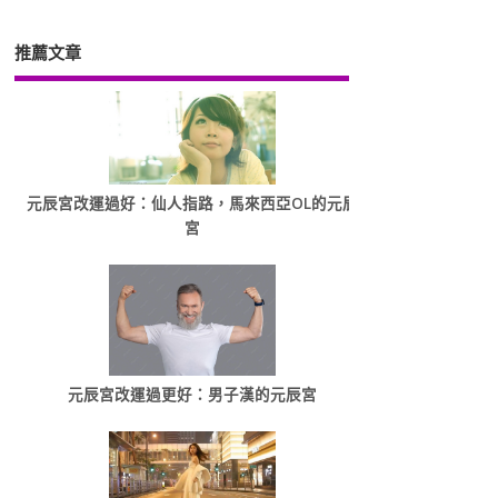
推薦文章
元辰宮改運過好：仙人指路，馬來西亞OL的元辰
宮
元辰宮改運過更好：男子漢的元辰宮