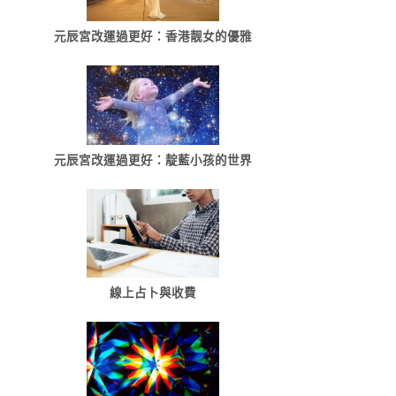
元辰宮改運過更好：香港靓女的優雅
元辰宮改運過更好：靛藍小孩的世界
線上占卜與收費