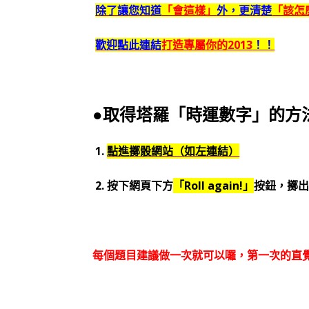
除了讓您知道
「會這樣」
外，更清楚
「該怎
歡迎點此連結
打造專屬你的2013
！！
●取得塔羅「時運數字」的方
1.
點進擲骰網站（如左連結）
2. 按下網頁下方
「Roll again!」
按鈕，擲
每個題目建議做一次就可以囉，第一次的直