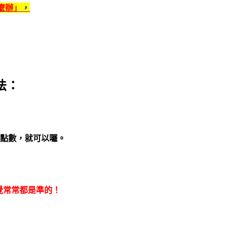
麼辦」
，
法：
出點數，就可以囉。
覺常常都是準的！