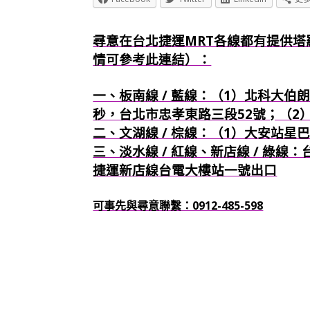
尋意在台北捷運MRT各線都有提供塔
情可參考此連結）：
一、板南線 / 藍線：（1）北科大伯朗
秒，台北市忠孝東路三段52號；（2
二、文湖線 / 棕線：（1）大安站星
三、淡水線 / 紅線、新店線 / 綠線
捷運新店線台電大樓站一號出口
可事先與尋意聯繫：0912-485-598