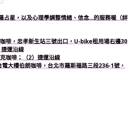
羅占星，以及心理學調整情緒、信念...的服務喔（詳
咖啡，忠孝新生站三號出口，U-bike租用場右邊30
）捷運沿線
巴克咖啡；
（2）捷運沿線
：台電大樓伯朗咖啡，台北市羅斯福路三段236-1號，