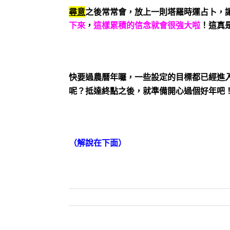
尋意
之後常常會，放上一則塔羅時運占卜，
下來
，
這樣
累積的信念就會很強大
啦
！這真
快要過農曆年囉，一些設定的目標都已經進
呢？抵達終點之後，就準備開心過個好年吧
（解說在下面）