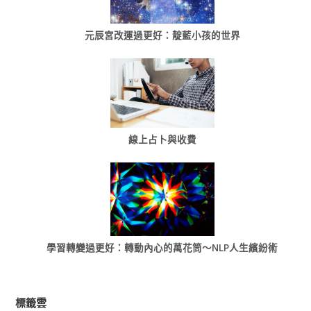
元辰宮改運過更好：靛藍小孩的世界
線上占卜與收費
學習轉變過更好：轉動內心的萬花筒～NLP人生繽紛術
標籤雲