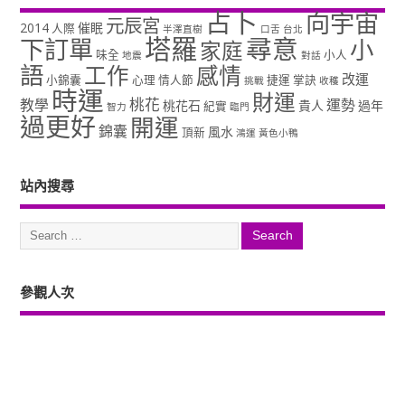
占卜
向宇宙
元辰宮
2014
催眠
人際
半澤直樹
口舌
台北
塔羅
尋意
下訂單
小
家庭
味全
小人
地震
對話
語
工作
感情
改運
小錦囊
心理
情人節
捷運
掌訣
挑戰
收穫
時運
財運
桃花
教學
運勢
桃花石
貴人
過年
紀實
智力
臨門
過更好
開運
錦囊
風水
頂新
鴻運
黃色小鴨
站內搜尋
參觀人次