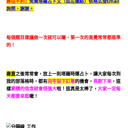
無往不利」
免費塔羅占卜文（如左連結）依格式發Email
詢問，謝謝。
每個題目建議做一次就可以囉，第一次的直覺常常都是準
的！
尋意
之後常常會，放上一則塔羅時運占卜，讓大家每次到
我的部落格時，都有
向宇宙下訂單
的機會，
長期下來
，這
樣
累積的信念就會很強大
啦！這真是太棒了，
大家一定每
天都要來逛
喔！