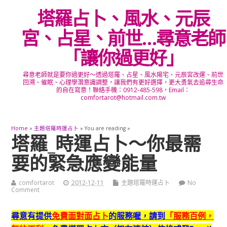
塔羅占卜、風水、元辰
宮、占星、前世…尋意老師
「讓你過更好」
尋意老師就是要你過更好～透過塔羅、占星、風水陽宅、元辰宮改運、前世
回溯、催眠、心理學潛意識調整，讓我們有更好選擇，更大勇氣去追尋生命
的自在寫意！聯絡手機：0912-485-598，Email：
comfortarot@hotmail.com.tw
Home
»
主題塔羅時運占卜
» You are reading »
塔羅_時運占卜～你最需
要的緊急應變能量
comfortarot
2012-12-11
主題塔羅時運占卜
No
Comment
尋意有提供
免費面對面占卜
的服務喔，請到
「服務百例，