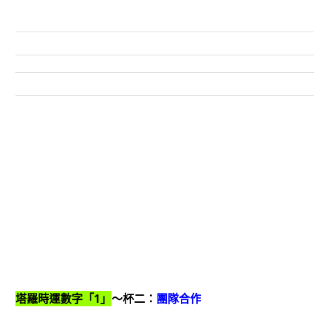
塔羅時運數字「1」
～杯二：
團隊合作