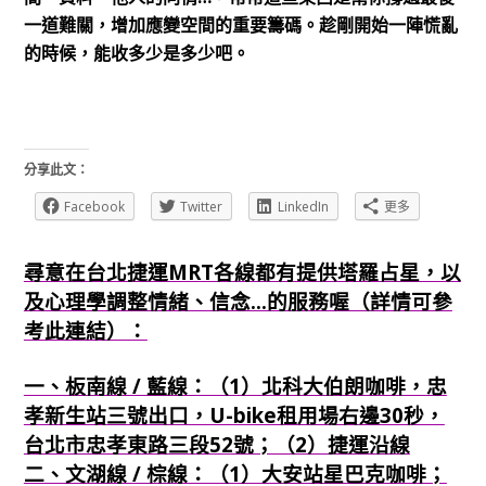
一道難關，增加應變空間的重要籌碼。趁剛開始一陣慌亂
的時候，能收多少是多少吧。
分享此文：
Facebook
Twitter
LinkedIn
更多
尋意在台北捷運MRT各線都有提供塔羅占星，以
及心理學調整情緒、信念...的服務喔（詳情可參
考此連結）：
一、板南線 / 藍線：（1）北科大伯朗咖啡，忠
孝新生站三號出口，U-bike租用場右邊30秒，
台北市忠孝東路三段52號；（2）捷運沿線
二、文湖線 / 棕線：（1）大安站星巴克咖啡；