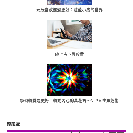
元辰宮改運過更好：靛藍小孩的世界
線上占卜與收費
學習轉變過更好：轉動內心的萬花筒～NLP人生繽紛術
標籤雲