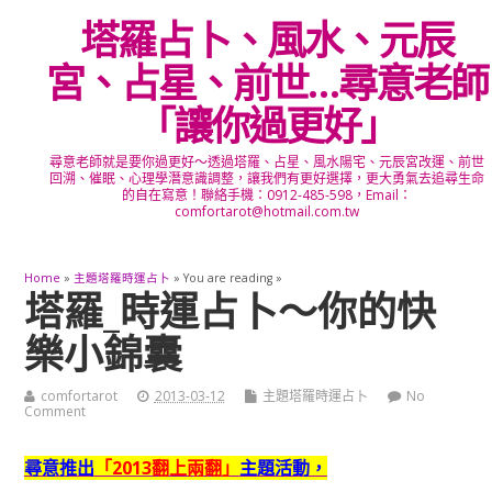
塔羅占卜、風水、元辰
宮、占星、前世…尋意老師
「讓你過更好」
尋意老師就是要你過更好～透過塔羅、占星、風水陽宅、元辰宮改運、前世
回溯、催眠、心理學潛意識調整，讓我們有更好選擇，更大勇氣去追尋生命
的自在寫意！聯絡手機：0912-485-598，Email：
comfortarot@hotmail.com.tw
Home
»
主題塔羅時運占卜
» You are reading »
塔羅_時運占卜～你的快
樂小錦囊
comfortarot
2013-03-12
主題塔羅時運占卜
No
Comment
尋意推出
「2013翻上兩翻」
主題活動，