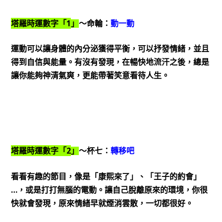
1
塔羅時運數字「
」
～命輪：
動一動
運動可以讓身體的內分泌獲得平衡，可以抒發情緒，並且
得到自信與能量。有沒有發現，在暢快地流汗之後，總是
讓你能夠神清氣爽，更能帶著笑意看待人生。
2
塔羅時運數字「
」
～杯七：
轉移吧
看看有趣的節目，像是「康熙來了」、「王子的約會」
…
，或是打打無腦的電動。讓自己脫離原來的環境，你很
快就會發現，原來情緒早就煙消雲散，一切都很好。