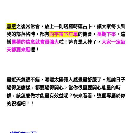
尋意
之後常常會，放上一則塔羅時運占卜，讓大家每次到
我的部落格時，都有
向宇宙下訂單
的機會，
長期下來
，這
樣
累積的信念就會很強大
啦！這真是太棒了，
大家一定每
天都要來逛
喔！
最近天氣很不錯，曬曬太陽讓人感覺最舒服了。無論日子
過得怎麼樣，都要過得開心，當你很需要開心能量的時
候，該怎麼做才能最有效益呢？快來看看，這個專屬於你
的祝福吧！！