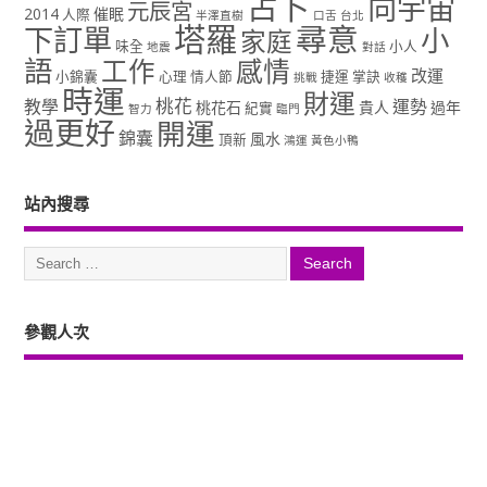
占卜
向宇宙
元辰宮
2014
催眠
人際
半澤直樹
口舌
台北
塔羅
尋意
下訂單
小
家庭
味全
小人
地震
對話
語
工作
感情
改運
小錦囊
心理
情人節
捷運
掌訣
挑戰
收穫
時運
財運
桃花
教學
運勢
桃花石
貴人
過年
紀實
智力
臨門
過更好
開運
錦囊
風水
頂新
鴻運
黃色小鴨
站內搜尋
參觀人次
Copyright ©2026. 塔羅占卜、風水、元辰宮、占星、前世...尋意老師「讓你