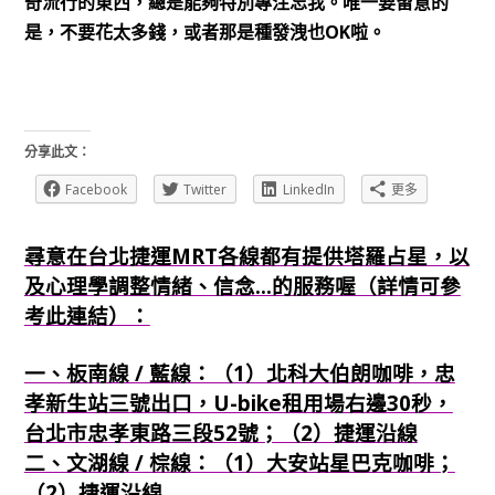
奇流行的東西，總是能夠特別專注忘我。唯一要留意的
OK
是，不要花太多錢，或者那是種發洩也
啦。
分享此文：
Facebook
Twitter
LinkedIn
更多
尋意在台北捷運MRT各線都有提供塔羅占星，以
及心理學調整情緒、信念...的服務喔（詳情可參
考此連結）：
一、板南線 / 藍線：（1）北科大伯朗咖啡，忠
孝新生站三號出口，U-bike租用場右邊30秒，
台北市忠孝東路三段52號；（2）捷運沿線
二、文湖線 / 棕線：（1）大安站星巴克咖啡；
（2）捷運沿線