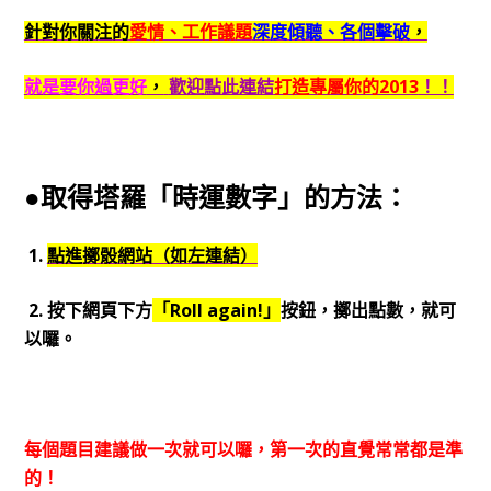
針對你關注的
愛情、工作議題
深度傾聽、各個擊破
，
就是要你過更好
，
歡迎點此連結
打造專屬你的2013
！！
●取得塔羅「時運數字」的方法：
1.
點進擲骰網站（如左連結）
2. 按下網頁下方
「Roll again!」
按鈕，擲出點數，就可
以囉。
每個題目建議做一次就可以囉，第一次的直覺常常都是準
的！