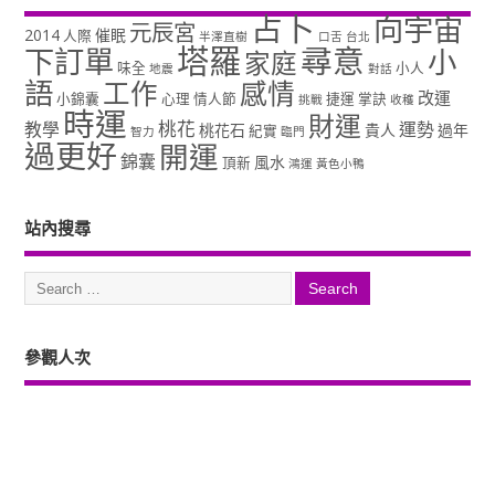
占卜
向宇宙
元辰宮
2014
催眠
人際
半澤直樹
口舌
台北
塔羅
尋意
下訂單
小
家庭
味全
小人
地震
對話
語
工作
感情
改運
小錦囊
心理
情人節
捷運
掌訣
挑戰
收穫
時運
財運
桃花
教學
運勢
桃花石
貴人
過年
紀實
智力
臨門
過更好
開運
錦囊
風水
頂新
鴻運
黃色小鴨
站內搜尋
參觀人次