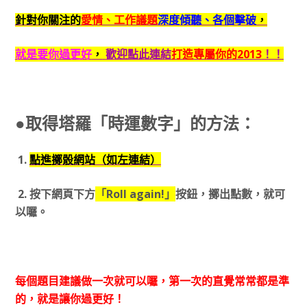
針對你關注的
愛情、工作議題
深度傾聽、各個擊破
，
就是要你過更好
，
歡迎點此連結
打造專屬你的2013
！！
●取得塔羅「時運數字」的方法：
1.
點進擲骰網站（如左連結）
2. 按下網頁下方
「Roll again!」
按鈕，擲出點數，就可
以囉。
每個題目建議做一次就可以囉，第一次的直覺常常都是準
的，就是讓你過更好！