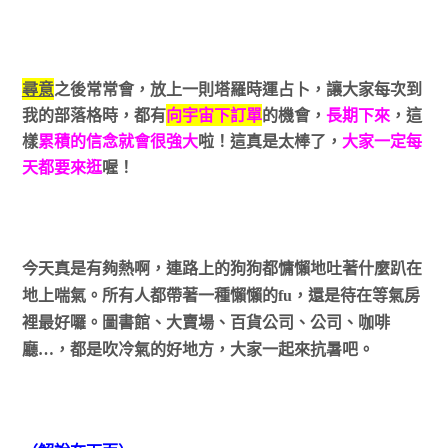
尋意
之後常常會，放上一則塔羅時運占卜，讓大家每次到
我的部落格時，都有
向宇宙下訂單
的機會，
長期下來
，這
樣
累積的信念就會很強大
啦！這真是太棒了，
大家一定每
天都要來逛
喔！
今天真是有夠熱啊，連路上的狗狗都慵懶地吐著什麼趴在
地上喘氣。所有人都帶著一種懶懶的
fu
，還是待在等氣房
裡最好囉。圖書館、大賣場、百貨公司、公司、咖啡
廳
…
，都是吹冷氣的好地方，大家一起來抗暑吧。