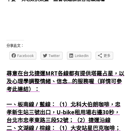
分享此文：
Facebook
Twitter
LinkedIn
更多
尋意在台北捷運MRT各線都有提供塔羅占星，以
及心理學調整情緒、信念...的服務喔（詳情可參
考此連結）：
一、板南線 / 藍線：（1）北科大伯朗咖啡，忠
孝新生站三號出口，U-bike租用場右邊30秒，
台北市忠孝東路三段52號；（2）捷運沿線
二、文湖線 / 棕線：（1）大安站星巴克咖啡；