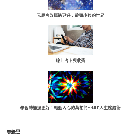
元辰宮改運過更好：靛藍小孩的世界
線上占卜與收費
學習轉變過更好：轉動內心的萬花筒～NLP人生繽紛術
標籤雲