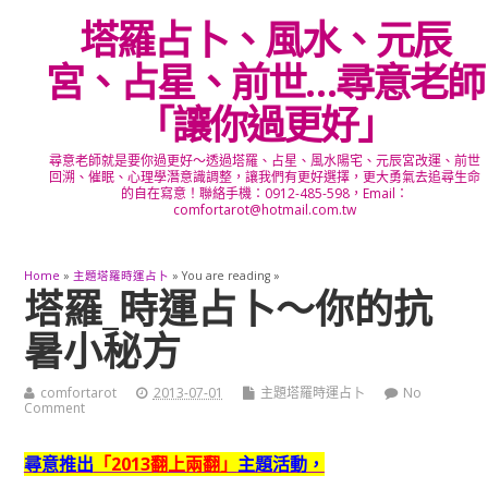
塔羅占卜、風水、元辰
宮、占星、前世…尋意老師
「讓你過更好」
尋意老師就是要你過更好～透過塔羅、占星、風水陽宅、元辰宮改運、前世
回溯、催眠、心理學潛意識調整，讓我們有更好選擇，更大勇氣去追尋生命
的自在寫意！聯絡手機：0912-485-598，Email：
comfortarot@hotmail.com.tw
Home
»
主題塔羅時運占卜
» You are reading »
塔羅_時運占卜～你的抗
暑小秘方
comfortarot
2013-07-01
主題塔羅時運占卜
No
Comment
尋意推出
「2013翻上兩翻」
主題活動，