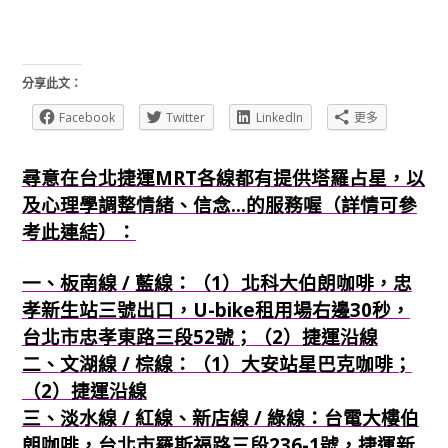
分享此文：
Facebook
Twitter
LinkedIn
更多
尋意在台北捷運MRT各線都有提供塔羅占星，以
及心理學調整情緒、信念...的服務喔（詳情可參
考此連結）：
一、板南線 / 藍線：（1）北科大伯朗咖啡，忠
孝新生站三號出口，U-bike租用場右邊30秒，
台北市忠孝東路三段52號；（2）捷運沿線
二、文湖線 / 棕線：（1）大安站星巴克咖啡；
（2）捷運沿線
三、淡水線 / 紅線、新店線 / 綠線：台電大樓伯
朗咖啡，台北市羅斯福路三段236-1號，捷運新