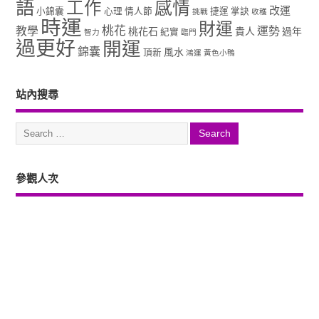
語
工作
感情
改運
小錦囊
心理
情人節
捷運
掌訣
挑戰
收穫
時運
財運
桃花
教學
運勢
桃花石
貴人
過年
紀實
智力
臨門
過更好
開運
錦囊
風水
頂新
鴻運
黃色小鴨
站內搜尋
參觀人次
Copyright ©2026. 塔羅占卜、風水、元辰宮、占星、前世...尋意老師「讓你
過更好」