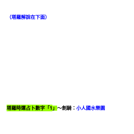
（塔羅解說在下面）
1
塔羅時運占卜數字「
」
～劍騎：
小人國水樂園