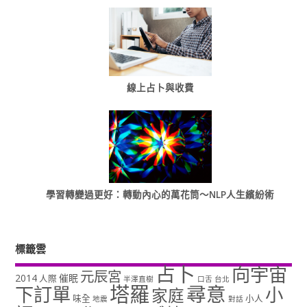
線上占卜與收費
學習轉變過更好：轉動內心的萬花筒～NLP人生繽紛術
標籤雲
占卜
向宇宙
元辰宮
2014
催眠
人際
半澤直樹
口舌
台北
塔羅
尋意
下訂單
小
家庭
味全
小人
地震
對話