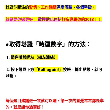
針對你關注的
愛情、工作議題
深度傾聽、各個擊破
，
就是要你過更好
，
歡迎點此連結
打造專屬你的2013
！！
●取得塔羅「時運數字」的方法：
1.
點進擲骰網站（如左連結）
2. 按下網頁下方
「Roll again!」
按鈕，擲出點數，就可
以囉。
每個題目建議做一次就可以囉，第一次的直覺常常都是準
的，就是讓你過更好！