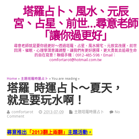
塔羅占卜、風水、元辰
宮、占星、前世…尋意老師
「讓你過更好」
尋意老師就是要你過更好～透過塔羅、占星、風水陽宅、元辰宮改運、前世
回溯、催眠、心理學潛意識調整，讓我們有更好選擇，更大勇氣去追尋生命
的自在寫意！聯絡手機：0912-485-598，Email：
comfortarot@hotmail.com.tw
Home
»
主題塔羅時運占卜
» You are reading »
塔羅_時運占卜～夏天，
就是要玩水啊！
comfortarot
2013-07-09
主題塔羅時運占卜
No
Comment
尋意推出
「2013翻上兩翻」
主題活動，