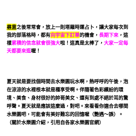
尋意
之後常常會，放上一則塔羅時運占卜，讓大家每次到
我的部落格時，都有
向宇宙下訂單
的機會，
長期下來
，這
樣
累積的信念就會很強大
啦！這真是太棒了，
大家一定每
天都要來逛
喔！
夏天就是要找個時間去水樂園玩水啊，熱呼呼的午後，泡
在涼涼的水裡根本就是種享受啊。伴隨著色彩繽紛的環
境、美食、身材很好的帥哥美女、還有到處不絕於耳的驚
呼聲。夏天就是應該這麼過，對吧。來看看你適合去哪間
水樂園吧，可能會有美好難忘的回憶喔（艷遇～誤）。
（關於水樂園介紹，引用自各家水樂園官網）