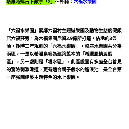
2
塔羅時運占卜數字「
」
～杯騎：
六福水樂園
「六福水樂園」緊鄰六福村主題遊樂園及動物生態度假飯
3.9
3
店六福莊旁，為六福集團斥資
億所打造，佔地約
公
頃，耗時三年規劃的「六福水樂園」，整座水樂園共分為
兩區，一是以希臘島嶼為建築藍本的「希臘風情渡假
區」，另一處則是「親水區」，此區設置有多座全台首見
的驚險刺激滑道，更有適合親子戲水的造浪池，是全台第
一座強調建築主題特色的水上樂園。