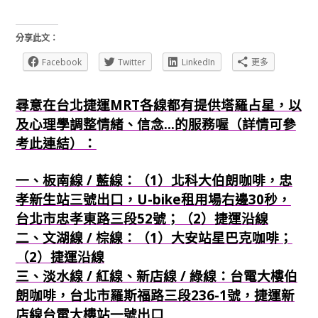
分享此文：
Facebook
Twitter
LinkedIn
更多
尋意在台北捷運MRT各線都有提供塔羅占星，以
及心理學調整情緒、信念...的服務喔（詳情可參
考此連結）：
一、板南線 / 藍線：（1）北科大伯朗咖啡，忠
孝新生站三號出口，U-bike租用場右邊30秒，
台北市忠孝東路三段52號；（2）捷運沿線
二、文湖線 / 棕線：（1）大安站星巴克咖啡；
（2）捷運沿線
三、淡水線 / 紅線、新店線 / 綠線：台電大樓伯
朗咖啡，台北市羅斯福路三段236-1號，捷運新
店線台電大樓站一號出口