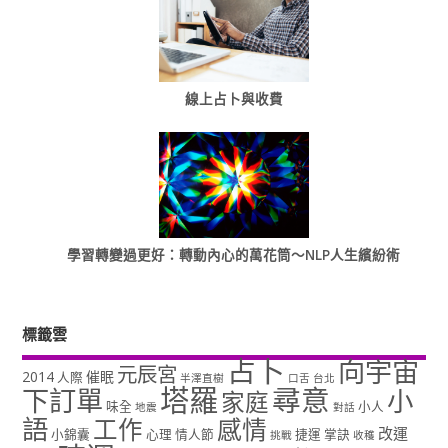
線上占卜與收費
學習轉變過更好：轉動內心的萬花筒～NLP人生繽紛術
標籤雲
占卜
向宇宙
元辰宮
2014
催眠
人際
半澤直樹
口舌
台北
塔羅
尋意
下訂單
小
家庭
味全
小人
地震
對話
語
工作
感情
改運
小錦囊
心理
情人節
捷運
掌訣
挑戰
收穫