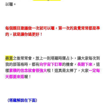
以囉。
每個題目建議做一次就可以囉，第一次的直覺常常都是準
的，就是讓你過更好！
尋意
之後常常會，放上一則塔羅時運占卜，讓大家每次到
我的部落格時，都有
向宇宙下訂單
的機會，
長期下來
，這
樣
累積的信念就會很強大
啦！這真是太棒了，
大家
一定每
天都要來逛
喔！
（塔羅解說在下面）