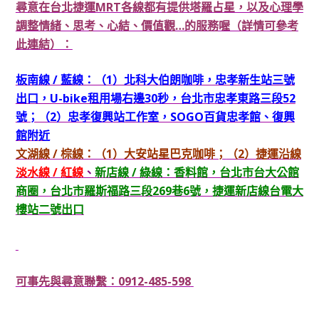
尋意在台北捷運MRT各線都有提供塔羅占星，以及心理學
調整情緒、思考、心結、價值觀…的服務喔（詳情可參考
此連結）：
板南線 / 藍線：（1）北科大伯朗咖啡，忠孝新生站三號
出口，U-bike租用場右邊30秒，台北市忠孝東路三段52
號；（2）忠孝復興站工作室，SOGO百貨忠孝館、復興
館附近
文湖線 / 棕線：（1）大安站星巴克咖啡；
（2）捷運沿線
淡水線 / 紅線
、
新店線 / 綠線：香料館，台北市台大公館
商圈，台北市羅斯福路三段269巷6號，捷運新店線台電大
樓站二號出口
可事先與尋意聯繫：0912-485-598