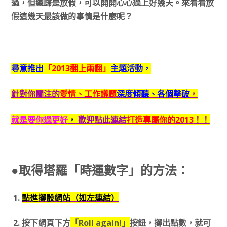
過，但總歸是放假，可以開開心心過上好幾天。來看看放
假這幾天最該做的事情是什麼呢？
尋意推出
「2013翻上兩翻」
主題活動，
針對你關注的
愛情、工作議題
深度傾聽、各個擊破
，
就是要你過更好
，
歡迎點此連結
打造專屬你的2013
！！
●取得塔羅「時運數字」的方法：
1.
點進擲骰網站（如左連結）
2. 按下網頁下方
「Roll again!」
按鈕，擲出點數，就可