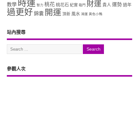
時運
財運
桃花
教學
運勢
桃花石
貴人
過年
紀實
智力
臨門
過更好
開運
錦囊
風水
頂新
鴻運
黃色小鴨
站內搜尋
參觀人次
Copyright ©2026. 塔羅占卜、風水、元辰宮、占星、前世...尋意老師「讓你
過更好」