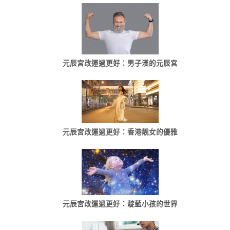
元辰宮改運過更好：男子漢的元辰宮
元辰宮改運過更好：香港靓女的優雅
元辰宮改運過更好：靛藍小孩的世界