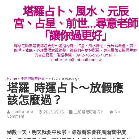
塔羅占卜、風水、元辰
宮、占星、前世…尋意老師
「讓你過更好」
尋意老師就是要你過更好～透過塔羅、占星、風水陽宅、元辰宮改運、前世
回溯、催眠、心理學潛意識調整，讓我們有更好選擇，更大勇氣去追尋生命
的自在寫意！聯絡手機：0912-485-598，Email：
comfortarot@hotmail.com.tw
Home
»
主題塔羅時運占卜
» You are reading »
塔羅_時運占卜～放假應
該怎麼過？
comfortarot
2013-09-18
主題塔羅時運占卜
No
Comment
倒數一天，明天就要中秋啦，雖然看來會在風雨當中度