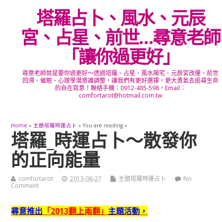
塔羅占卜、風水、元辰
宮、占星、前世…尋意老師
「讓你過更好」
尋意老師就是要你過更好～透過塔羅、占星、風水陽宅、元辰宮改運、前世
回溯、催眠、心理學潛意識調整，讓我們有更好選擇，更大勇氣去追尋生命
的自在寫意！聯絡手機：0912-485-598，Email：
comfortarot@hotmail.com.tw
Home
»
主題塔羅時運占卜
» You are reading »
塔羅_時運占卜～散發你
的正向能量
comfortarot
2013-06-27
主題塔羅時運占卜
No
Comment
尋意推出
「2013翻上兩翻」
主題活動，