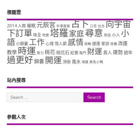
標籤雲
占卜
向宇宙
元辰宮
2014
催眠
人際
半澤直樹
口舌
台北
塔羅
尋意
下訂單
小
家庭
味全
小人
地震
對話
語
工作
感情
改運
小錦囊
心理
情人節
捷運
掌訣
挑戰
收穫
時運
財運
桃花
教學
運勢
桃花石
貴人
過年
紀實
智力
臨門
過更好
開運
錦囊
風水
頂新
鴻運
黃色小鴨
站內搜尋
參觀人次