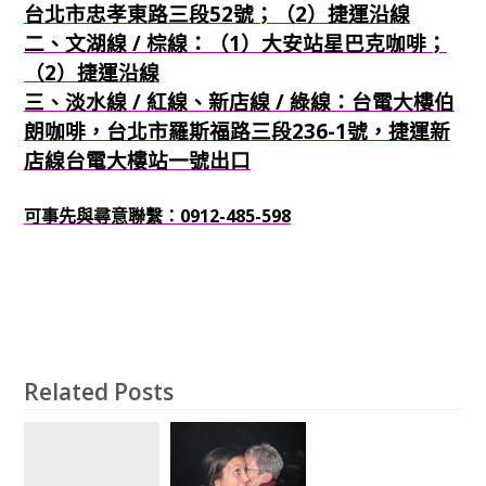
台北市忠孝東路三段52號；（2）捷運沿線
二、文湖線 / 棕線：（1）大安站星巴克咖啡；
（2）捷運沿線
三、淡水線 / 紅線、新店線 / 綠線：台電大樓伯
朗咖啡，台北市羅斯福路三段236-1號，捷運新
店線台電大樓站一號出口
可事先與尋意聯繫：0912-485-598
Related Posts