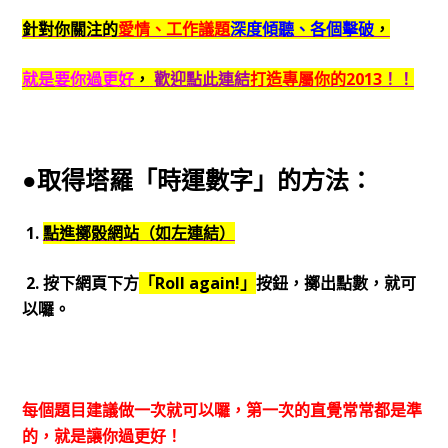
針對你關注的
愛情、工作議題
深度傾聽、各個擊破
，
就是要你過更好
，
歡迎點此連結
打造專屬你的2013
！！
●取得塔羅「時運數字」的方法：
1.
點進擲骰網站（如左連結）
2. 按下網頁下方
「Roll again!」
按鈕，擲出點數，就可
以囉。
每個題目建議做一次就可以囉，第一次的直覺常常都是準
的，就是讓你過更好！