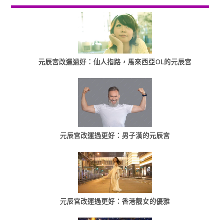
元辰宮改運過好：仙人指路，馬來西亞OL的元辰宮
元辰宮改運過更好：男子漢的元辰宮
元辰宮改運過更好：香港靓女的優雅