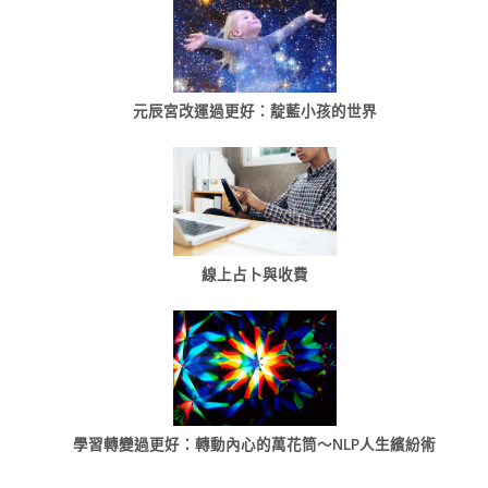
元辰宮改運過更好：靛藍小孩的世界
線上占卜與收費
學習轉變過更好：轉動內心的萬花筒～NLP人生繽紛術