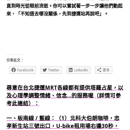
直到時光從眼前流逝。你可以嘗試著一步一步讓他們動起
來，「不知道去哪沒關係，先到捷運站再說吧」。
分享此文：
Facebook
Twitter
LinkedIn
更多
尋意在台北捷運MRT各線都有提供塔羅占星，以
及心理學調整情緒、信念...的服務喔（詳情可參
考此連結）：
一、板南線 / 藍線：（1）北科大伯朗咖啡，忠
孝新生站三號出口，U-bike租用場右邊30秒，