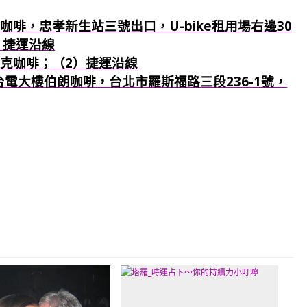
咖啡，忠孝新生站三號出口，U-bike租用場右邊30
）捷運沿線
巴克咖啡；
（2）捷運沿線
：台電大樓伯朗咖啡，台北市羅斯福路三段236-1號，