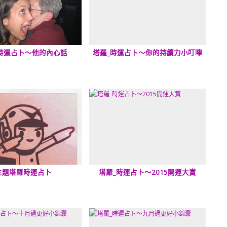
時運占卜～他的內心話
塔羅_時運占卜～你的持續力小叮嚀
主題塔羅時運占卜
塔羅_時運占卜～2015開運大賞