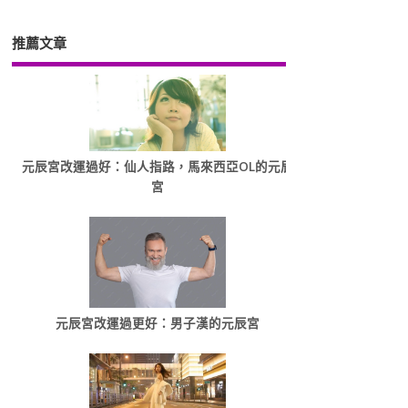
推薦文章
元辰宮改運過好：仙人指路，馬來西亞OL的元辰
宮
元辰宮改運過更好：男子漢的元辰宮