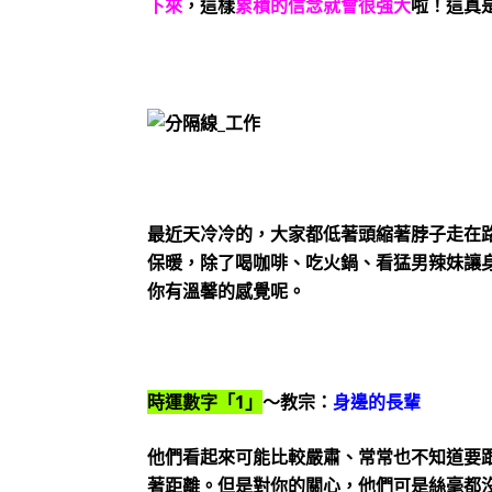
下來
，這樣
累積的信念就會很強大
啦！這真
最近天冷冷的，大家都低著頭縮著脖子走在
保暖，除了喝咖啡、吃火鍋、看猛男辣妹讓
你有溫馨的感覺呢。
時運數字「1」
～教宗：
身邊的長輩
他們看起來可能比較嚴肅、常常也不知道要
著距離。但是對你的關心，他們可是絲毫都