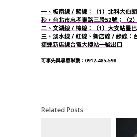
一、板南線 / 藍線：（1）北科大伯朗
秒，台北市忠孝東路三段52號；（2
二、文湖線 / 棕線：（1）大安站星
三、淡水線 / 紅線、新店線 / 綠線
捷運新店線台電大樓站一號出口
可事先與尋意聯繫：0912-485-598
Related Posts