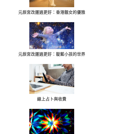
元辰宮改運過更好：香港靓女的優雅
元辰宮改運過更好：靛藍小孩的世界
線上占卜與收費