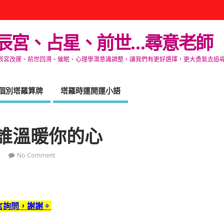
辰宮、占星、前世…尋意老師
改運、前世回溯、催眠、心理學潛意識調整，讓我們有更好選擇，更大勇氣去追尋生命的自在
個別塔羅算牌
塔羅時運開運小語
誰溫暖你的心
No Comment
言詢問，謝謝。