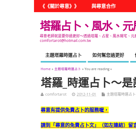
《《關於尋意》》
與尋意合作
塔羅占卜、風水、元
尋意老師就是要你過更好～透過塔羅、占星、風水陽宅、元辰宮
comfortarot@hotmail.com.tw
主題塔羅時運占卜
如何幫您過更好
Home
»
主題塔羅時運占卜
» You are reading »
塔羅_時運占卜～是
comfortarot
2012-11-01
主題塔羅時運占卜
尋
意有提供免費占卜的服務喔，
請到「尋意的免費占卜文」（如左連結）留