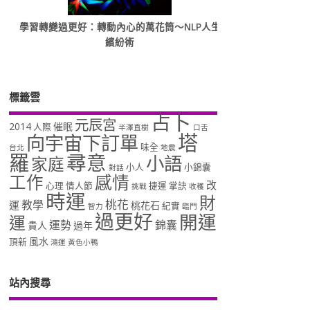
學習轉變過更好：轉動內心的萬花筒～NLP人生
繽紛術
標籤雲
占卜
元辰宮
2014
催眠
人際
半澤直樹
口舌
塔
向宇宙下訂單
味全
台北
地震
羅
尋意
小語
家庭
小人
小錦囊
對話
工作
感情
改
心理
情人節
捷運
掌訣
挑戰
收穫
時運
財
桃花
教學
運
桃花石
紀實
智力
臨門
過更好
開運
運
運勢
錦囊
貴人
過年
風水
頂新
鴻運
黃色小鴨
站內搜尋