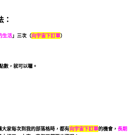
法：
的生活
」三次（
向宇宙下訂單
）
點數，就可以囉。
讓大家每次到我的部落格時，都有
向宇宙下訂單
的機會，
長期