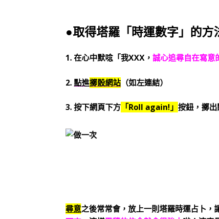
●取得塔羅「時運數字」的方
1. 在心中默唸「我XXX，
誠心追尋自在寫意
2.
點進
擲骰網站
（如左連結）
3. 按下網頁下方
「Roll again!」
按鈕，擲出
尋意
之後常常會，放上一則塔羅時運占卜，