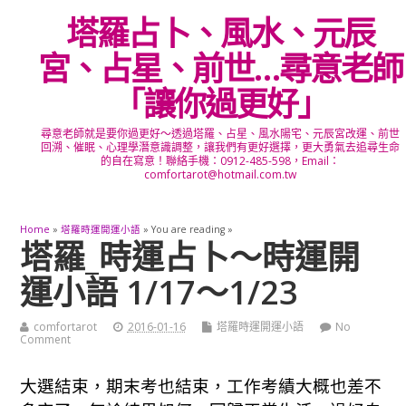
塔羅占卜、風水、元辰
宮、占星、前世…尋意老師
「讓你過更好」
尋意老師就是要你過更好～透過塔羅、占星、風水陽宅、元辰宮改運、前世
回溯、催眠、心理學潛意識調整，讓我們有更好選擇，更大勇氣去追尋生命
的自在寫意！聯絡手機：0912-485-598，Email：
comfortarot@hotmail.com.tw
Home
»
塔羅時運開運小語
» You are reading »
塔羅_時運占卜～時運開
運小語 1/17～1/23
comfortarot
2016-01-16
塔羅時運開運小語
No
Comment
大選結束，期末考也結束，工作考績大概也差不