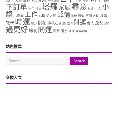
2014
催眠
人際
半澤直樹
口舌
台北
塔羅
尋意
下訂單
小
家庭
味全
小人
地震
對話
語
工作
感情
改運
小錦囊
心理
情人節
捷運
掌訣
挑戰
收穫
時運
財運
桃花
教學
運勢
桃花石
貴人
過年
紀實
智力
臨門
過更好
開運
錦囊
風水
頂新
鴻運
黃色小鴨
站內搜尋
參觀人次
Copyright ©2026. 塔羅占卜、風水、元辰宮、占星、前世...尋意老師「讓你
過更好」