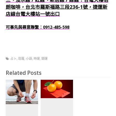
朗咖啡，台北市羅斯福路三段236-1號，捷運新
店線台電大樓站一號出口
可事先與尋意聯繫：0912-485-598
占卜
,
塔羅
,
小語
,
時運
,
開運
Related Posts