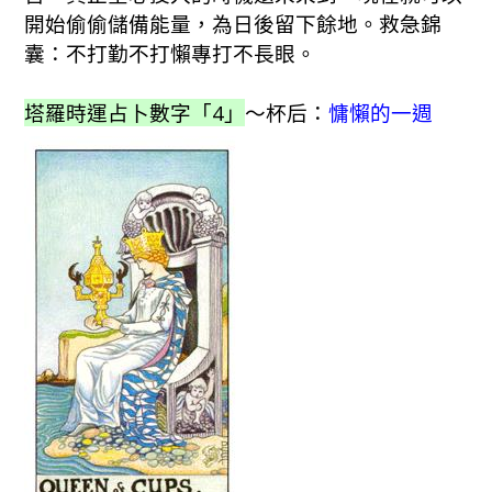
開始偷偷儲備能量，為日後留下餘地。救急錦
囊：不打勤不打懶專打不長眼。
塔羅時運占卜數字「4」
～杯后：
慵懶的一週