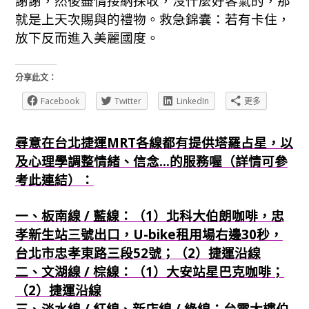
謝謝，然後盡情接納採收，沒什麼好客氣的，那
就是上天次賜與的禮物。救急錦囊：若有卡住，
放下反而進入美麗國度。
分享此文：
Facebook
Twitter
LinkedIn
更多
尋意在台北捷運MRT各線都有提供塔羅占星，以
及心理學調整情緒、信念...的服務喔（詳情可參
考此連結）：
一、板南線 / 藍線：（1）北科大伯朗咖啡，忠
孝新生站三號出口，U-bike租用場右邊30秒，
台北市忠孝東路三段52號；（2）捷運沿線
二、文湖線 / 棕線：（1）大安站星巴克咖啡；
（2）捷運沿線
三、淡水線 / 紅線、新店線 / 綠線：台電大樓伯