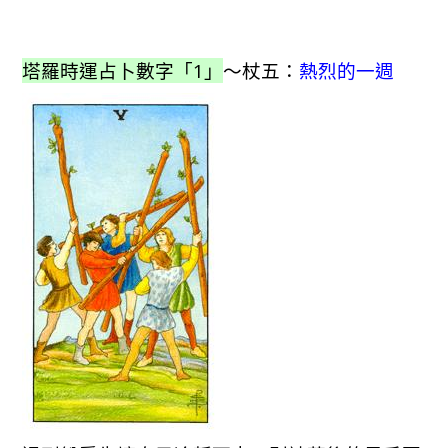
塔羅時運占卜數字「1」
～杖五：
熱烈的一週