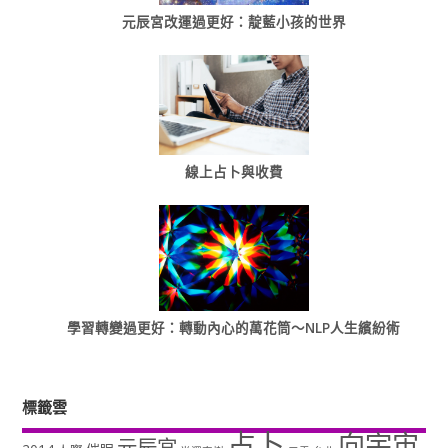
元辰宮改運過更好：靛藍小孩的世界
線上占卜與收費
學習轉變過更好：轉動內心的萬花筒～NLP人生繽紛術
標籤雲
占卜
向宇宙
元辰宮