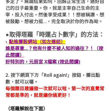
多定了。無論結果如何，回歸正常生活，過好自
己的日子最重要。你，就是主宰自己生命的主
宰，投入付出，然後享受成果！！想被稱讚、想
被鼓勵、想被力挺…，完全取決於你的作為呦。
●取得塔羅「時運占卜數字」的方法：
點進擲骰網站（如左連結）
1.
誰是尋意…？他有什麼不被人知的過往？！（按
此閱讀）
好特別的，元辰宮 X檔案 (按此閱讀)
2. 按下網頁下方
「Roll again!」
按鈕，擲出點
數，就可以囉。
每個題目建議做一次就可以啦，第一次的直覺常
常都是準的，就是讓你過更好！
（塔羅解說在下面）