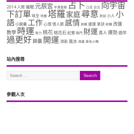
占卜
向宇宙
元辰宮
2014
催眠
人際
半澤直樹
口舌
台北
塔羅
尋意
下訂單
小
家庭
味全
小人
地震
對話
語
工作
感情
改運
小錦囊
心理
情人節
捷運
掌訣
挑戰
收穫
時運
財運
桃花
教學
運勢
桃花石
貴人
過年
紀實
智力
臨門
過更好
開運
錦囊
風水
頂新
鴻運
黃色小鴨
站內搜尋
參觀人次
Copyright ©2026. 塔羅占卜、風水、元辰宮、占星、前世...尋意老師「讓你