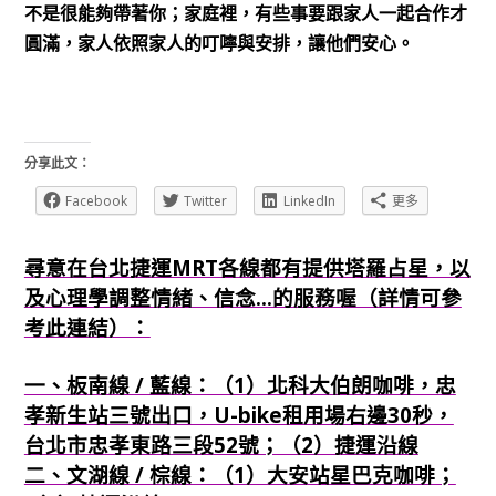
不是很能夠帶著你；家庭裡，有些事要跟家人一起合作才
圓滿，家人依照家人的叮嚀與安排，讓他們安心。
分享此文：
Facebook
Twitter
LinkedIn
更多
尋意在台北捷運MRT各線都有提供塔羅占星，以
及心理學調整情緒、信念...的服務喔（詳情可參
考此連結）：
一、板南線 / 藍線：（1）北科大伯朗咖啡，忠
孝新生站三號出口，U-bike租用場右邊30秒，
台北市忠孝東路三段52號；（2）捷運沿線
二、文湖線 / 棕線：（1）大安站星巴克咖啡；