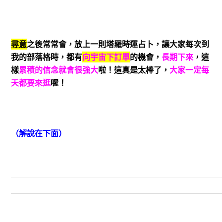
尋意
之後常常會，放上一則塔羅時運占卜，讓大家每次到
我的部落格時，都有
向宇宙下訂單
的機會，
長期下來
，這
樣
累積的信念就會很強大
啦！這真是太棒了，
大家一定每
天都要來逛
喔！
（解說在下面）