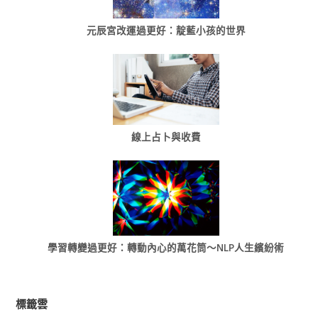
元辰宮改運過更好：靛藍小孩的世界
線上占卜與收費
學習轉變過更好：轉動內心的萬花筒～NLP人生繽紛術
標籤雲