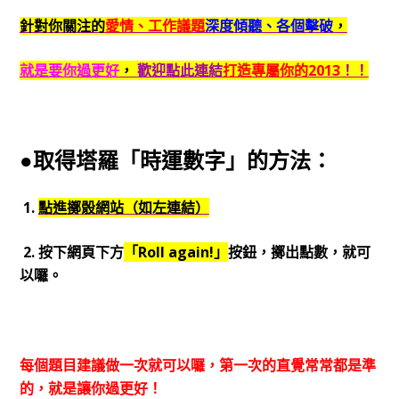
針對你關注的
愛情、工作議題
深度傾聽、各個擊破
，
就是要你過更好
，
歡迎點此連結
打造專屬你的2013
！！
●取得塔羅「時運數字」的方法：
1.
點進擲骰網站（如左連結）
2. 按下網頁下方
「Roll again!」
按鈕，擲出點數，就可
以囉。
每個題目建議做一次就可以囉，第一次的直覺常常都是準
的，就是讓你過更好！