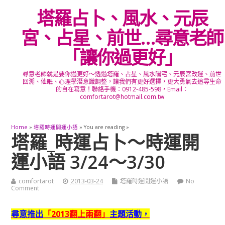
塔羅占卜、風水、元辰
宮、占星、前世…尋意老師
「讓你過更好」
尋意老師就是要你過更好～透過塔羅、占星、風水陽宅、元辰宮改運、前世
回溯、催眠、心理學潛意識調整，讓我們有更好選擇，更大勇氣去追尋生命
的自在寫意！聯絡手機：0912-485-598，Email：
comfortarot@hotmail.com.tw
Home
»
塔羅時運開運小語
» You are reading »
塔羅_時運占卜～時運開
運小語 3/24～3/30
comfortarot
2013-03-24
塔羅時運開運小語
No
Comment
尋意推出
「2013翻上兩翻」
主題活動，