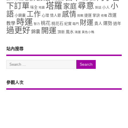
塔羅
尋意
下訂單
小
家庭
味全
小人
地震
對話
語
工作
感情
改運
小錦囊
心理
情人節
捷運
掌訣
挑戰
收穫
時運
財運
桃花
教學
運勢
桃花石
貴人
過年
紀實
智力
臨門
過更好
開運
錦囊
風水
頂新
鴻運
黃色小鴨
站內搜尋
參觀人次
Copyright ©2026. 塔羅占卜、風水、元辰宮、占星、前世...尋意老師「讓你
過更好」