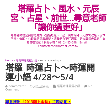
塔羅占卜、風水、元辰
宮、占星、前世…尋意老師
「讓你過更好」
尋意老師就是要你過更好～透過塔羅、占星、風水陽宅、元辰宮改運、前世
回溯、催眠、心理學潛意識調整，讓我們有更好選擇，更大勇氣去追尋生命
的自在寫意！聯絡手機：0912-485-598，Email：
comfortarot@hotmail.com.tw
Home
»
塔羅時運開運小語
» You are reading »
塔羅_時運占卜～時運開
運小語 4/28～5/4
comfortarot
2013-04-26
塔羅時運開運小語
No
Comment
尋意推出
「2013翻上兩翻」
主題活動，