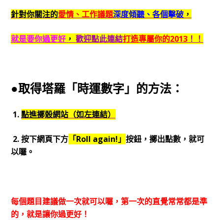
針對你關注的
愛情、工作議題
深度傾聽、各個擊破
，
就是要你過更好
，
歡迎點此連結
打造專屬你的2013
！！
●取得塔羅「時運數字」的方法：
1.
點進擲骰網站（如左連結）
2. 按下網頁下方
「Roll again!」
按鈕，擲出點數，就可
以囉。
每個題目建議做一次就可以囉，第一次的直覺常常都是準
的，就是讓你過更好！