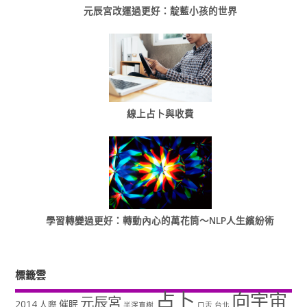
元辰宮改運過更好：靛藍小孩的世界
線上占卜與收費
學習轉變過更好：轉動內心的萬花筒～NLP人生繽紛術
標籤雲
占卜
向宇宙
元辰宮
2014
催眠
人際
半澤直樹
口舌
台北