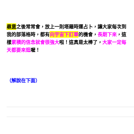
尋意
之後常常會，放上一則塔羅時運占卜，讓大家每次到
我的部落格時，都有
向宇宙下訂單
的機會，
長期下來
，這
樣
累積的信念就會很強大
啦！這真是太棒了，
大家一定每
天都要來逛
喔！
（解說在下面）