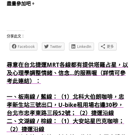
盡量參加吧。
分享此文：
Facebook
Twitter
LinkedIn
更多
尋意在台北捷運MRT各線都有提供塔羅占星，以
及心理學調整情緒、信念...的服務喔（詳情可參
考此連結）：
一、板南線 / 藍線：（1）北科大伯朗咖啡，忠
孝新生站三號出口，U-bike租用場右邊30秒，
台北市忠孝東路三段52號；（2）捷運沿線
二、文湖線 / 棕線：（1）大安站星巴克咖啡；
（2）捷運沿線