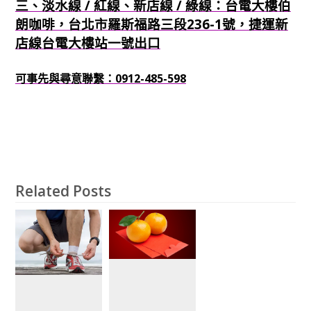
三、淡水線 / 紅線、新店線 / 綠線：台電大樓伯
朗咖啡，台北市羅斯福路三段236-1號，捷運新
店線台電大樓站一號出口
可事先與尋意聯繫：0912-485-598
Related Posts