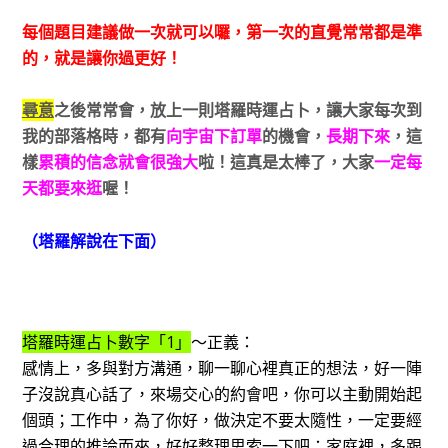
每個題目建議做一次就可以囉，第一次的直覺常常都是準
的，就是讓你過更好！
尋意
之後常常會，放上一則塔羅時運占卜，讓大家每次到
我的部落格時，都有
向宇宙下訂單
的機會，
長期下來
，這
樣
累積的信念就會很強大
啦！這真是太棒了，
大家
一定每
天都要來逛
喔！
（塔羅解說在下面）
塔羅時運占卜數字「1」
～正義：
感情上，多與對方溝通，聊一聊心裡真正的想法，好一陣
子沒說真心話了，來場交心的約會吧，你可以主動開始起
個頭；工作中，為了你好，做決定不要太隨性，一定要經
過合理的推論而來，好好整理思索一下吧；家庭裡，多跟