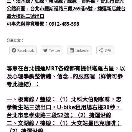
三、淡水線 / 紅線、新店線 / 綠線：香料館，台北市台大
公館商圈，台北市羅斯福路三段269巷6號，捷運新店線台
電大樓站二號出口
可事先與尋意聯繫：0912-485-598
分享此文：
Facebook
Twitter
LinkedIn
更多
尋意在台北捷運MRT各線都有提供塔羅占星，以
及心理學調整情緒、信念...的服務喔（詳情可參
考此連結）：
一、板南線 / 藍線：（1）北科大伯朗咖啡，忠
孝新生站三號出口，U-bike租用場右邊30秒，
台北市忠孝東路三段52號；（2）捷運沿線
二、文湖線 / 棕線：（1）大安站星巴克咖啡；
（2）捷運沿線