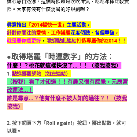
說心靜自然涼，這個時候還是吹吹冷氣、吃吃冰棒比較實
際。大家有沒有什麼消暑的好規劃呢？
尋意推出
「2014暢快一世」
主題活動，
針對你關注的
愛情、工作議題
深度傾聽、各個擊破
，
就是要你過更好
，
歡迎點此連結
打造專屬你的2014
！！
●取得塔羅「時運數字」的方法：
什麼！？桃花就這樣快沒了…！！（按我按我）
1.
點進擲骰網站（如左連結）
（按我）看了才知道！！有趣又很有感覺，元辰宮
改運法…！
誰是尋意…？他有什麼不被人知的過往？！（按我
按我）
2. 按下網頁下方
「Roll again!」
按鈕，擲出點數，就可
以囉。