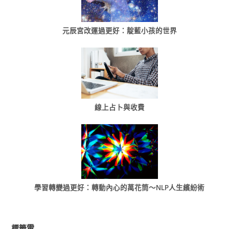
元辰宮改運過更好：靛藍小孩的世界
線上占卜與收費
學習轉變過更好：轉動內心的萬花筒～NLP人生繽紛術
標籤雲