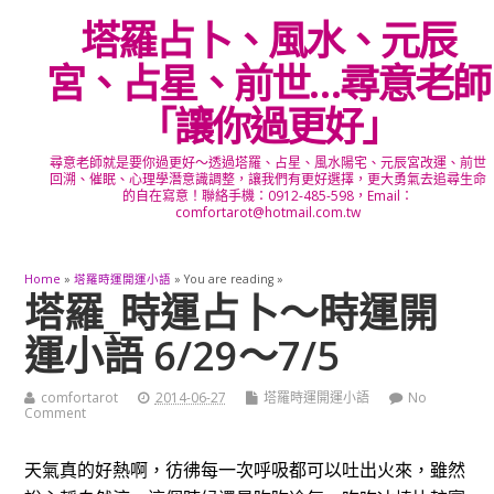
塔羅占卜、風水、元辰
宮、占星、前世…尋意老師
「讓你過更好」
尋意老師就是要你過更好～透過塔羅、占星、風水陽宅、元辰宮改運、前世
回溯、催眠、心理學潛意識調整，讓我們有更好選擇，更大勇氣去追尋生命
的自在寫意！聯絡手機：0912-485-598，Email：
comfortarot@hotmail.com.tw
Home
»
塔羅時運開運小語
» You are reading »
塔羅_時運占卜～時運開
運小語 6/29～7/5
comfortarot
2014-06-27
塔羅時運開運小語
No
Comment
天氣真的好熱啊，彷彿每一次呼吸都可以吐出火來，雖然