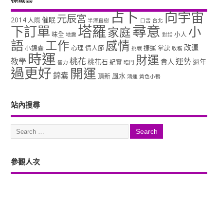
占卜
向宇宙
元辰宮
2014
催眠
人際
半澤直樹
口舌
台北
塔羅
尋意
下訂單
小
家庭
味全
小人
地震
對話
語
工作
感情
改運
小錦囊
心理
情人節
捷運
掌訣
挑戰
收穫
時運
財運
桃花
教學
運勢
桃花石
貴人
過年
紀實
智力
臨門
過更好
開運
錦囊
風水
頂新
鴻運
黃色小鴨
站內搜尋
參觀人次