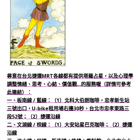
尋意在台北捷運MRT各線都有提供塔羅占星，以及心理學
調整情緒、思考、心結、價值觀…的服務喔（詳情可參考
此連結）：
一、板南線 / 藍線：（1）北科大伯朗咖啡，忠孝新生站
三號出口，U-bike租用場右邊30秒，台北市忠孝東路三
段52號；（2）捷運沿線
二、文湖線 / 棕線：（1）大安站星巴克咖啡；
（2）捷運
沿線