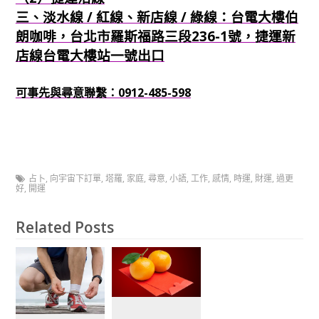
三、淡水線 / 紅線、新店線 / 綠線：台電大樓伯
朗咖啡，台北市羅斯福路三段236-1號，捷運新
店線台電大樓站一號出口
可事先與尋意聯繫：0912-485-598
占卜
,
向宇宙下訂單
,
塔羅
,
家庭
,
尋意
,
小語
,
工作
,
感情
,
時運
,
財運
,
過更
好
,
開運
Related Posts