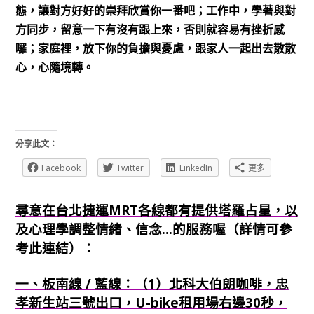
態，讓對方好好的崇拜欣賞你一番吧；工作中，學著與對
方同步，留意一下有沒有跟上來，否則就容易有挫折感
囉；家庭裡，放下你的負擔與憂慮，跟家人一起出去散散
心，心隨境轉。
分享此文：
Facebook
Twitter
LinkedIn
更多
尋意在台北捷運MRT各線都有提供塔羅占星，以
及心理學調整情緒、信念...的服務喔（詳情可參
考此連結）：
一、板南線 / 藍線：（1）北科大伯朗咖啡，忠
孝新生站三號出口，U-bike租用場右邊30秒，