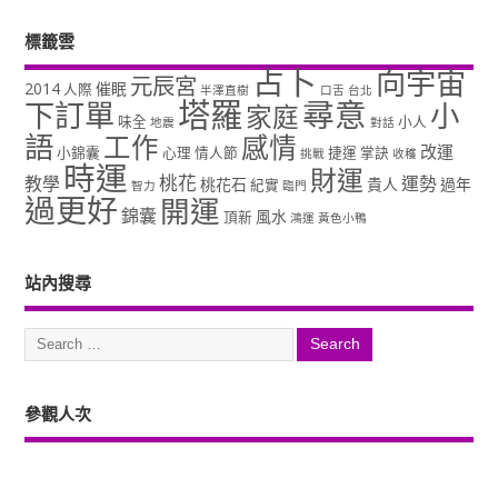
標籤雲
占卜
向宇宙
元辰宮
2014
催眠
人際
半澤直樹
口舌
台北
塔羅
尋意
下訂單
小
家庭
味全
小人
地震
對話
語
工作
感情
改運
小錦囊
心理
情人節
捷運
掌訣
挑戰
收穫
時運
財運
桃花
教學
運勢
桃花石
貴人
過年
紀實
智力
臨門
過更好
開運
錦囊
風水
頂新
鴻運
黃色小鴨
站內搜尋
參觀人次