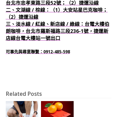
台北市忠孝東路三段52號；（2）捷運沿線
二、文湖線 / 棕線：（1）大安站星巴克咖啡；
（2）捷運沿線
三、淡水線 / 紅線、新店線 / 綠線：台電大樓伯
朗咖啡，台北市羅斯福路三段236-1號，捷運新
店線台電大樓站一號出口
可事先與尋意聯繫：0912-485-598
Related Posts