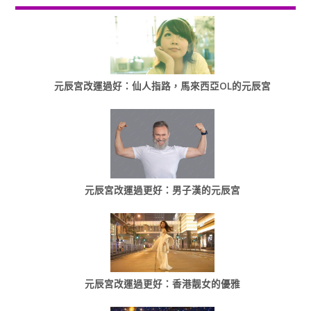
元辰宮改運過好：仙人指路，馬來西亞OL的元辰宮
元辰宮改運過更好：男子漢的元辰宮
元辰宮改運過更好：香港靓女的優雅