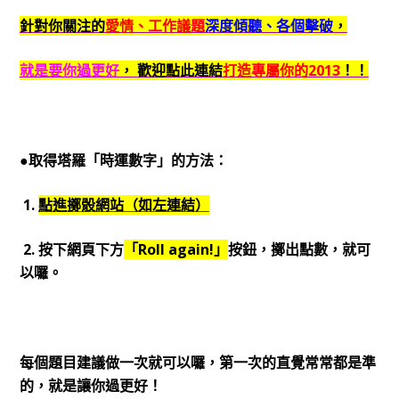
針對你關注的
愛情、工作議題
深度傾聽、各個擊破
，
就是要你過更好
，
歡迎點此連結
打造專屬你的2013
！！
●取得塔羅「時運數字」的方法：
1.
點進擲骰網站（如左連結）
2. 按下網頁下方
「Roll again!」
按鈕，擲出點數，就可
以囉。
每個題目建議做一次就可以囉，第一次的直覺常常都是準
的，就是讓你過更好！