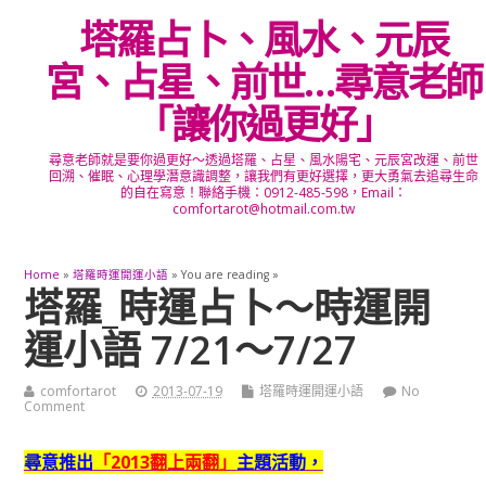
塔羅占卜、風水、元辰
宮、占星、前世…尋意老師
「讓你過更好」
尋意老師就是要你過更好～透過塔羅、占星、風水陽宅、元辰宮改運、前世
回溯、催眠、心理學潛意識調整，讓我們有更好選擇，更大勇氣去追尋生命
的自在寫意！聯絡手機：0912-485-598，Email：
comfortarot@hotmail.com.tw
Home
»
塔羅時運開運小語
» You are reading »
塔羅_時運占卜～時運開
運小語 7/21～7/27
comfortarot
2013-07-19
塔羅時運開運小語
No
Comment
尋意推出
「2013翻上兩翻」
主題活動，