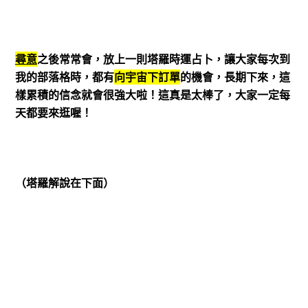
尋意
之後常常會，放上一則塔羅時運占卜，讓大家每次到
我的部落格時，都有
向宇宙下訂單
的機會，
長期下來
，這
樣
累積的信念就會很強大
啦！這真是太棒了，
大家一定每
天都要來逛
喔！
（塔羅解說在下面）