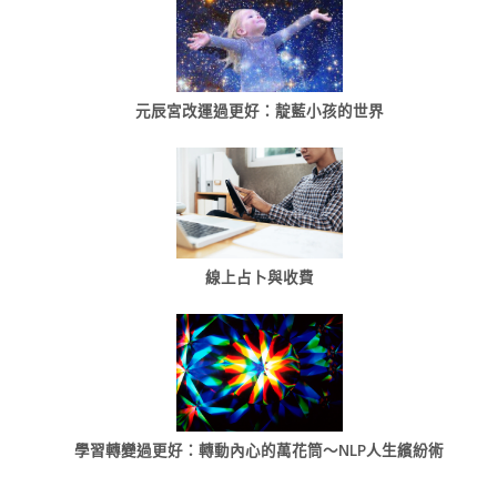
元辰宮改運過更好：靛藍小孩的世界
線上占卜與收費
學習轉變過更好：轉動內心的萬花筒～NLP人生繽紛術