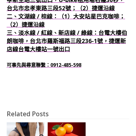
台北市忠孝東路三段52號；（2）捷運沿線
二、文湖線 / 棕線：（1）大安站星巴克咖啡；
（2）捷運沿線
三、淡水線 / 紅線、新店線 / 綠線：台電大樓伯
朗咖啡，台北市羅斯福路三段236-1號，捷運新
店線台電大樓站一號出口
可事先與尋意聯繫：0912-485-598
Related Posts