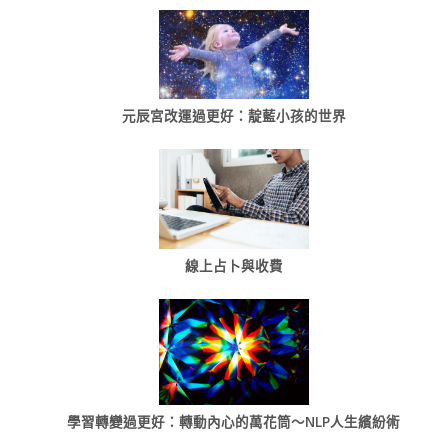
元辰宮改運過更好：靛藍小孩的世界
線上占卜與收費
學習轉變過更好：轉動內心的萬花筒～NLP人生繽紛術