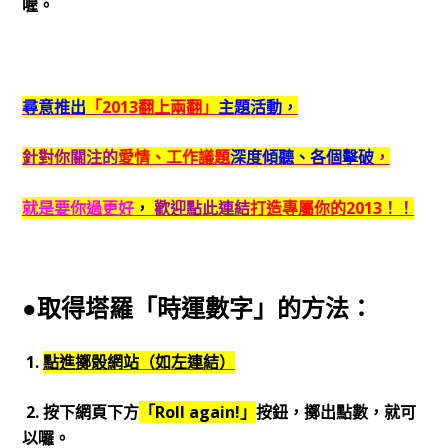
喔。
尋意推出
「2013翻上兩翻」
主題活動，
針對你關注的
愛情、工作議題
深度傾聽、各個擊破
，
就是要你過更好
，
歡迎點此連結
打造專屬你的2013
！！
●取得塔羅「時運數字」的方法：
1.
點進擲骰網站（如左連結）
2. 按下網頁下方
「Roll again!」
按鈕，擲出點數，就可
以囉。