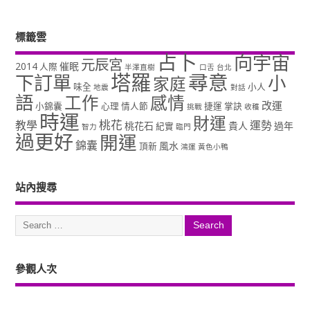
標籤雲
占卜
向宇宙
元辰宮
2014
催眠
人際
半澤直樹
口舌
台北
塔羅
尋意
下訂單
小
家庭
味全
小人
地震
對話
語
工作
感情
改運
小錦囊
心理
情人節
捷運
掌訣
挑戰
收穫
時運
財運
桃花
教學
運勢
桃花石
貴人
過年
紀實
智力
臨門
過更好
開運
錦囊
風水
頂新
鴻運
黃色小鴨
站內搜尋
參觀人次