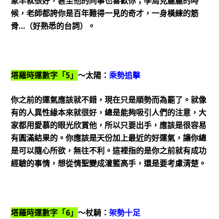
象早就很好，甚至他的同事也喜歡你；學烏克麗麗的時
候，老師都誇你是百年難得一見的奇才，一身橫練的筋
骨…（好熟悉的台詞）。
塔羅時運數字「5」
～太陽：
乘勢追擊
你之前的運氣應該就不錯，現在只是順勢而為罷了。就像
有的人異性緣本來就很好，總是能夠吸引人們的注意，大
家都用愛慕的眼光欣賞他，所以只要出手，應該是很容易
有圓滿結果的。你應該是天份加上最近的好運氣，讓你總
是可以隨心所欲，無往不利。這裡指的是你之前就有成功
經驗的事情，想從情聖變成灌籃高手，還是要考慮清楚。
塔羅時運數字「6」
～杖騎：
架勢十足