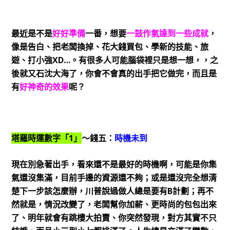
最近是不是
好好準備
一番，想要
一鼓作氣達到一些成就
，
像是告白、把老闆換掉、花大錢買包、學新的技能、旅
遊、打小強XD…。有很多人可能腦袋裡只是想一想，，之
後就又石沈大海了，你會不會真的出手把它做完，而且是
有
好神奇的效果
呢？
塔羅時運數字「1」
～錢五：
時機未到
現在別急著出手，看來還不是最好的時機啊，可能是你集
氣還沒集滿，目前手邊的資源還不夠；或是還沒完全想清
楚下一步該怎麼辦，川普說過做人總是要有B計劃；再不
然就是，情況改變了，老闆幫你加薪、更時尚的包包出來
了、明年就會有跳樓大拍賣、你突然發現，對方其實不只