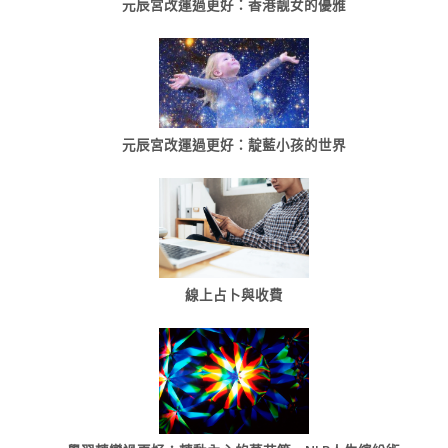
元辰宮改運過更好：香港靓女的優雅
元辰宮改運過更好：靛藍小孩的世界
線上占卜與收費