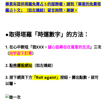
尋意有提供塔羅免費占卜的服務喔，
請到「尋意的免費塔
羅占卜文」（如左連結）留言詢問，謝謝。
●取得塔羅「時運數字」的方法：
1. 在心中默唸「我XXX，
誠心追尋自在寫意的生活
」三次
（
向宇宙下訂單
）
2.
點進
擲骰網站
（如左連結）
3. 按下網頁下方
「Roll again!」
按鈕，擲出點數，就可
以囉。