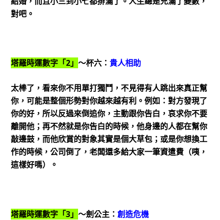
結婚，而且小三到小七都排滿了。人生總是充滿了變數，
對吧。
塔羅時運數字「2」
～杯六：
貴人相助
太棒了，看來你不用單打獨鬥，不見得有人跳出來真正幫
你，可能是整個形勢對你越來越有利。例如：對方發現了
你的好，所以反過來倒追你，主動跟你告白，哀求你不要
離開他；再不然就是你告白的時候，他身邊的人都在幫你
敲邊鼓，而他欣賞的對象其實是個大草包；或是你想換工
作的時候，公司倒了，老闆還多給大家一筆資遣費（咦，
這樣好嗎）。
塔羅時運數字「3」
～劍公主：
創造危機