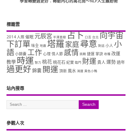
學習轉變過更好：轉動內心的萬花筒～NLP人生繽紛術
標籤雲
占卜
向宇宙
元辰宮
2014
催眠
人際
半澤直樹
口舌
台北
塔羅
尋意
下訂單
小
家庭
味全
小人
地震
對話
語
工作
感情
改運
小錦囊
心理
情人節
捷運
掌訣
挑戰
收穫
時運
財運
桃花
教學
運勢
桃花石
貴人
過年
紀實
智力
臨門
過更好
開運
錦囊
風水
頂新
鴻運
黃色小鴨
站內搜尋
參觀人次