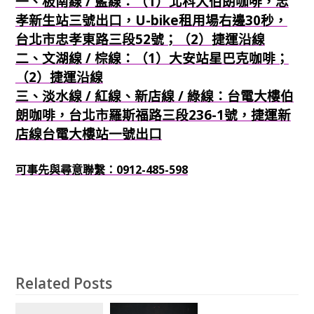
一、板南線 / 藍線：（1）北科大伯朗咖啡，忠
孝新生站三號出口，U-bike租用場右邊30秒，
台北市忠孝東路三段52號；（2）捷運沿線
二、文湖線 / 棕線：（1）大安站星巴克咖啡；
（2）捷運沿線
三、淡水線 / 紅線、新店線 / 綠線：台電大樓伯
朗咖啡，台北市羅斯福路三段236-1號，捷運新
店線台電大樓站一號出口
可事先與尋意聯繫：0912-485-598
Related Posts