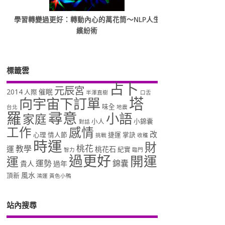
學習轉變過更好：轉動內心的萬花筒～NLP人生
繽紛術
標籤雲
占卜
元辰宮
2014
催眠
人際
半澤直樹
口舌
塔
向宇宙下訂單
味全
台北
地震
羅
尋意
小語
家庭
小人
小錦囊
對話
工作
感情
改
心理
情人節
捷運
掌訣
挑戰
收穫
時運
財
桃花
教學
運
桃花石
紀實
智力
臨門
過更好
開運
運
運勢
錦囊
貴人
過年
風水
頂新
鴻運
黃色小鴨
站內搜尋