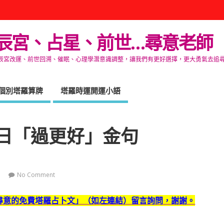
辰宮、占星、前世…尋意老師
改運、前世回溯、催眠、心理學潛意識調整，讓我們有更好選擇，更大勇氣去追尋生命的自在
個別塔羅算牌
塔羅時運開運小語
日「過更好」金句
No Comment
尋意的免費塔羅占卜文」（如左連結）留言詢問，謝謝。