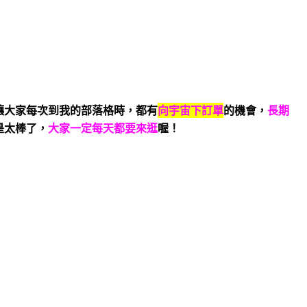
讓大家每次到我的部落格時，都有
向宇宙下訂單
的機會，
長期
是太棒了，
大家一定每天都要來逛
喔！