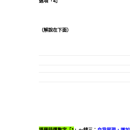
選項「4」
（解說在下面）
塔羅時運數字「1
」～錢三：
自我展現，增加