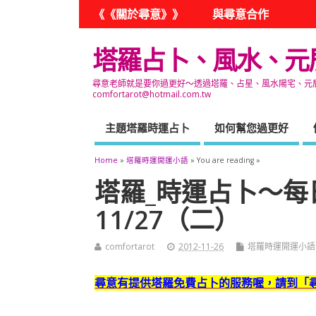
《《關於尋意》》
與尋意合作
塔羅占卜、風水、元
尋意老師就是要你過更好～透過塔羅、占星、風水陽宅、元辰宮
comfortarot@hotmail.com.tw
主題塔羅時運占卜
如何幫您過更好
Home
»
塔羅時運開運小語
» You are reading »
塔羅_時運占卜～每
11/27（二）
comfortarot
2012-11-26
塔羅時運開運小語
尋意有提供塔羅免費占卜的服務喔，
請到「