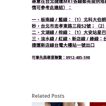
尋意在台北捷運MRT各線都有提供塔
情可參考此連結）：
一、板南線 / 藍線：（1）北科大伯朗
秒，台北市忠孝東路三段52號；（2
二、文湖線 / 棕線：（1）大安站星
三、淡水線 / 紅線、新店線 / 綠線
捷運新店線台電大樓站一號出口
可事先與尋意聯繫：0912-485-598
Related Posts