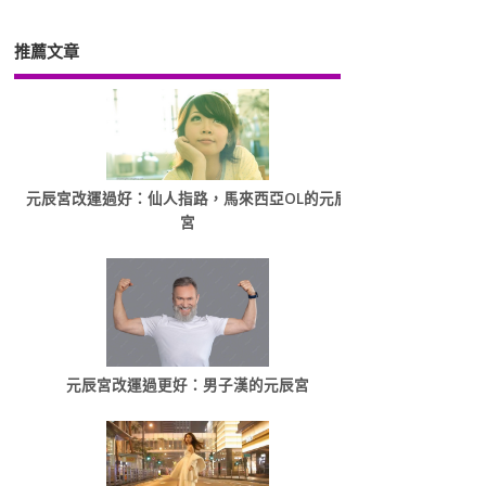
推薦文章
元辰宮改運過好：仙人指路，馬來西亞OL的元辰
宮
元辰宮改運過更好：男子漢的元辰宮