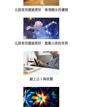
元辰宮改運過更好：香港靓女的優雅
元辰宮改運過更好：靛藍小孩的世界
線上占卜與收費