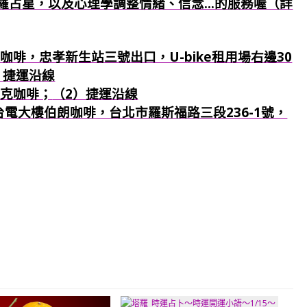
羅占星，以及心理學調整情緒、信念...的服務喔（詳
咖啡，忠孝新生站三號出口，U-bike租用場右邊30
）捷運沿線
巴克咖啡；
（2）捷運沿線
：台電大樓伯朗咖啡，台北市羅斯福路三段236-1號，