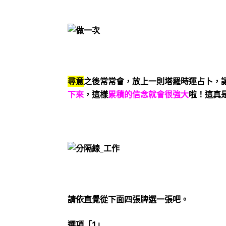
尋意
之後常常會，放上一則塔羅時運占卜，
下來
，這樣
累積的信念就會很強大
啦！這真
請依直覺從下面四張牌選一張吧。
選項「1」