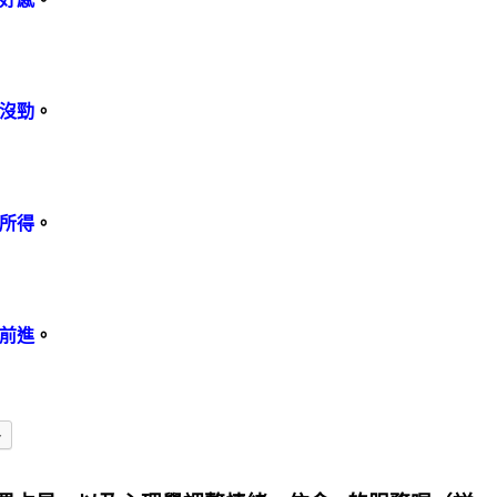
沒勁
。
所得
。
前進
。
多