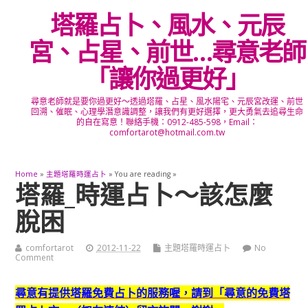
塔羅占卜、風水、元辰
宮、占星、前世…尋意老師
「讓你過更好」
尋意老師就是要你過更好～透過塔羅、占星、風水陽宅、元辰宮改運、前世
回溯、催眠、心理學潛意識調整，讓我們有更好選擇，更大勇氣去追尋生命
的自在寫意！聯絡手機：0912-485-598，Email：
comfortarot@hotmail.com.tw
Home
»
主題塔羅時運占卜
» You are reading »
塔羅_時運占卜～該怎麼
脫困
comfortarot
2012-11-22
主題塔羅時運占卜
No
Comment
尋意有提供塔羅免費占卜的服務喔，
請到「尋意的免費塔