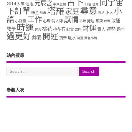
占卜
向宇宙
元辰宮
2014
催眠
人際
半澤直樹
口舌
台北
塔羅
尋意
下訂單
小
家庭
味全
小人
地震
對話
語
工作
感情
改運
小錦囊
心理
情人節
捷運
掌訣
挑戰
收穫
時運
財運
桃花
教學
運勢
桃花石
貴人
過年
紀實
智力
臨門
過更好
開運
錦囊
風水
頂新
鴻運
黃色小鴨
站內搜尋
參觀人次
Copyright ©2026. 塔羅占卜、風水、元辰宮、占星、前世...尋意老師「讓你