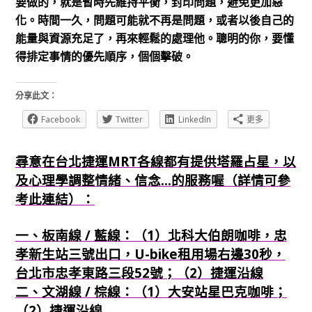
要做的，就是暫時先維持平衡，封印問題，避免更加惡
化。時間一久，問題可能就不再是問題，或者以後自己的
能量與資源充足了，再來輕鬆的處理他。聰明的你，要懂
得排定事情的優先順序，個個擊破。
分享此文：
Facebook
Twitter
LinkedIn
更多
尋意在台北捷運MRT各線都有提供塔羅占星，以
及心理學調整情緒、信念...的服務喔（詳情可參
考此連結）：
一、板南線 / 藍線：（1）北科大伯朗咖啡，忠
孝新生站三號出口，U-bike租用場右邊30秒，
台北市忠孝東路三段52號；（2）捷運沿線
二、文湖線 / 棕線：（1）大安站星巴克咖啡；
（2）捷運沿線