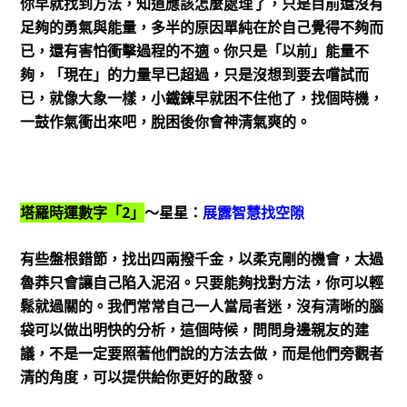
你早就找到方法，知道應該怎麼處理了，只是目前還沒有
足夠的勇氣與能量，多半的原因單純在於自己覺得不夠而
已，還有害怕衝擊過程的不適。你只是「以前」能量不
夠，「現在」的力量早已超過，只是沒想到要去嚐試而
已，就像大象一樣，小鐵鍊早就困不住他了，找個時機，
一鼓作氣衝出來吧，脫困後你會神清氣爽的。
塔羅時運數字「2」
～星星：
展露智慧找空隙
有些盤根錯節，找出四兩撥千金，以柔克剛的機會，太過
魯莽只會讓自己陷入泥沼。只要能夠找對方法，你可以輕
鬆就過關的。我們常常自己一人當局者迷，沒有清晰的腦
袋可以做出明快的分析，這個時候，問問身邊親友的建
議，不是一定要照著他們說的方法去做，而是他們旁觀者
清的角度，可以提供給你更好的啟發。