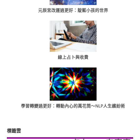
元辰宮改運過更好：靛藍小孩的世界
線上占卜與收費
學習轉變過更好：轉動內心的萬花筒～NLP人生繽紛術
標籤雲