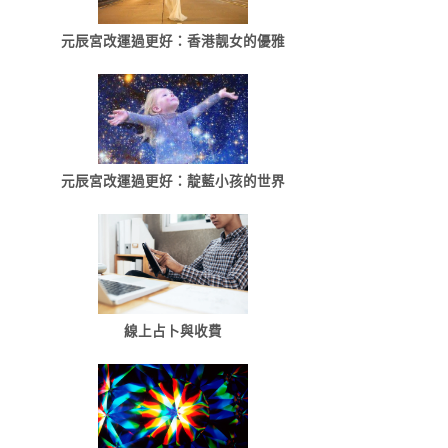
元辰宮改運過更好：香港靓女的優雅
元辰宮改運過更好：靛藍小孩的世界
線上占卜與收費