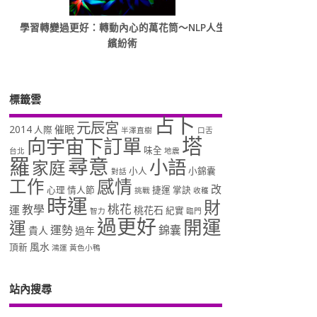
學習轉變過更好：轉動內心的萬花筒～NLP人生
繽紛術
標籤雲
占卜
元辰宮
2014
催眠
人際
半澤直樹
口舌
塔
向宇宙下訂單
味全
台北
地震
羅
尋意
小語
家庭
小人
小錦囊
對話
工作
感情
改
心理
情人節
捷運
掌訣
挑戰
收穫
時運
財
桃花
教學
運
桃花石
紀實
智力
臨門
過更好
開運
運
運勢
錦囊
貴人
過年
風水
頂新
鴻運
黃色小鴨
站內搜尋