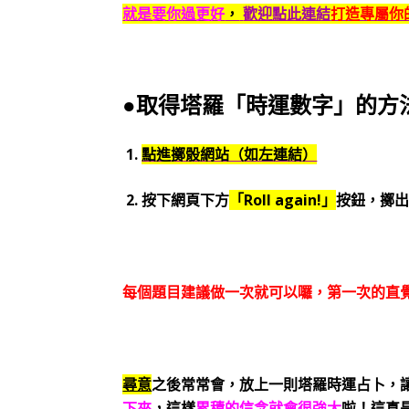
就是要你過更好
，
歡迎點此連結
打造專屬你的
●取得塔羅「時運數字」的方
1.
點進擲骰網站（如左連結）
2. 按下網頁下方
「Roll again!」
按鈕，擲
每個題目建議做一次就可以囉，第一次的直
尋意
之後常常會，放上一則塔羅時運占卜，
下來
，這樣
累積的信念就會很強大
啦！這真