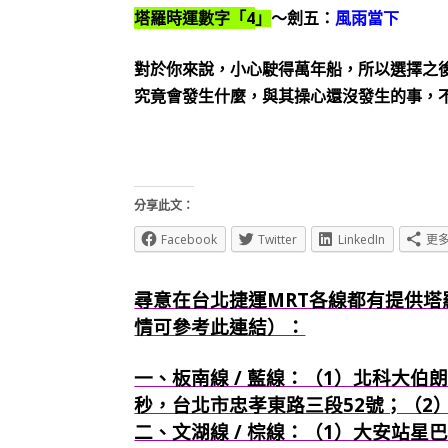
4
塔羅時運數字「
」
～劍五：
風雨當下
對於你來說，小心駛得萬年船，所以選擇之
究竟會發生什麼，與其操心還沒發生的事，
分享此文：
Facebook
Twitter
LinkedIn
更
尋意在台北捷運MRT各線都有提供塔
情可參考此連結）：
一、板南線 / 藍線：（1）北科大伯朗
秒，台北市忠孝東路三段52號；（2
二、文湖線 / 棕線：（1）大安站星