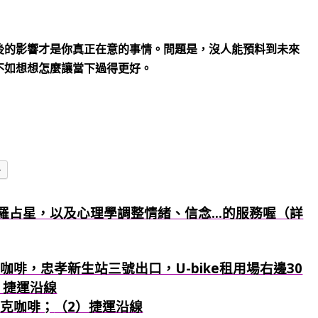
後的影響才是你真正在意的事情。問題是，沒人能預料到未來
不如想想怎麼讓當下過得更好。
多
羅占星，以及心理學調整情緒、信念...的服務喔（詳
咖啡，忠孝新生站三號出口，U-bike租用場右邊30
）捷運沿線
巴克咖啡；
（2）捷運沿線