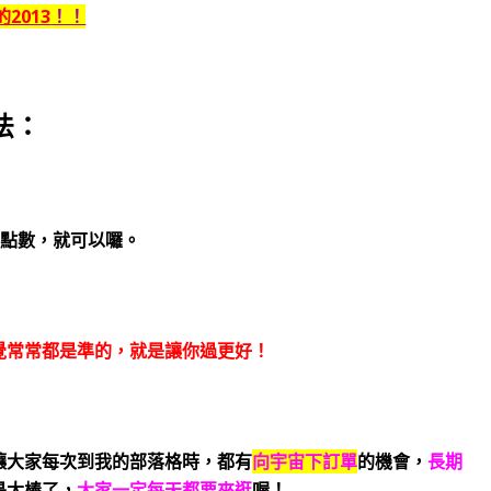
2013
！！
法：
出點數，就可以囉。
覺常常都是準的，就是讓你過更好！
讓大家每次到我的部落格時，都有
向宇宙下訂單
的機會，
長期
是太棒了，
大家一定每天都要來逛
喔！