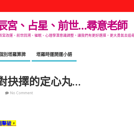
辰宮、占星、前世…尋意老師
改運、前世回溯、催眠、心理學潛意識調整，讓我們有更好選擇，更大勇氣去追尋生命的自在
個別塔羅算牌
塔羅時運開運小語
對抉擇的定心丸…
No Comment
個擊破
，