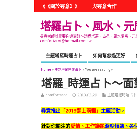
《《關於尋意》》
與尋意合作
塔羅占卜、風水、元
尋意老師就是要你過更好～透過塔羅、占星、風水陽宅、元辰宮
comfortarot@hotmail.com.tw
主題塔羅時運占卜
如何幫您過更好
Home
»
主題塔羅時運占卜
» You are reading »
塔羅_時運占卜～面
comfortarot
2013-03-20
主題塔羅時運占卜
尋意推出
「2013翻上兩翻」
主題活動，
針對你關注的
愛情、工作議題
深度傾聽、各