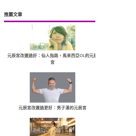
推薦文章
元辰宮改運過好：仙人指路，馬來西亞OL的元辰
宮
元辰宮改運過更好：男子漢的元辰宮