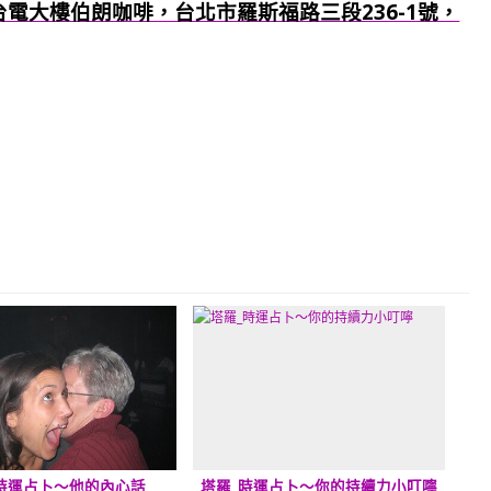
：台電大樓伯朗咖啡，台北市羅斯福路三段236-1號，
時運占卜～他的內心話
塔羅_時運占卜～你的持續力小叮嚀