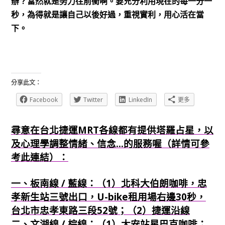
辦？當然就是努力往前衝啊。要充分利用現在的每一分一
秒，為得就是讓自己以後好過，重視實利，用心活在當
下。
分享此文：
Facebook
Twitter
LinkedIn
更多
尋意在台北捷運MRT各線都有提供塔羅占星，以
及心理學調整情緒、信念...的服務喔（詳情可參
考此連結）：
一、板南線 / 藍線：（1）北科大伯朗咖啡，忠
孝新生站三號出口，U-bike租用場右邊30秒，
台北市忠孝東路三段52號；（2）捷運沿線
二、文湖線 / 棕線：（1）大安站星巴克咖啡；