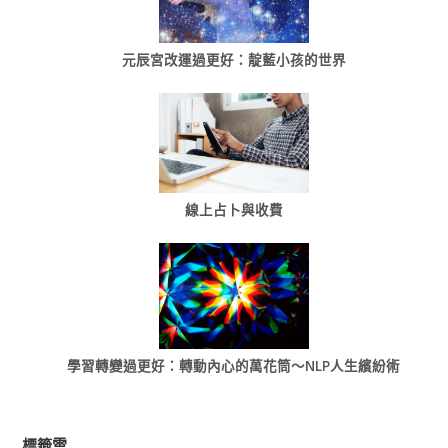
元辰宮改運過更好：靛藍小孩的世界
線上占卜與收費
學習轉變過更好：轉動內心的萬花筒～NLP人生繽紛術
標籤雲