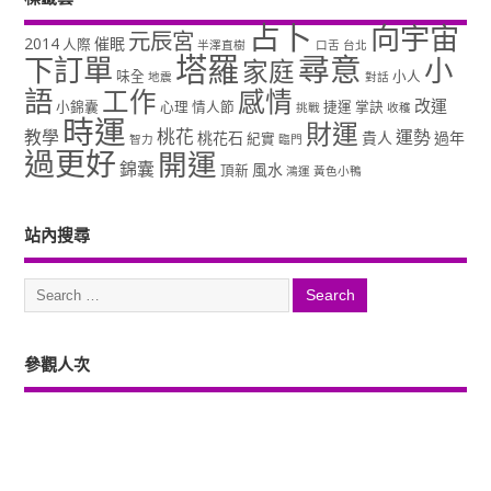
占卜
向宇宙
元辰宮
2014
催眠
人際
半澤直樹
口舌
台北
塔羅
尋意
下訂單
小
家庭
味全
小人
地震
對話
語
工作
感情
改運
小錦囊
心理
情人節
捷運
掌訣
挑戰
收穫
時運
財運
桃花
教學
運勢
桃花石
貴人
過年
紀實
智力
臨門
過更好
開運
錦囊
風水
頂新
鴻運
黃色小鴨
站內搜尋
參觀人次