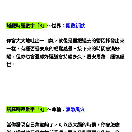
3
塔羅時運數字「
」
～世界：
開啟新猷
你會大大地吐出一口氣，就像是要把過去的鬱悶抒發出來
一樣，有種否極泰來的輕鬆感覺。接下來的時間會滿好
過，但你也會憂慮好運道會持續多久，居安思危，謹慎處
世。
4
塔羅時運數字「
」
～命輪：
無敵風火
當你發現自己集氣夠了，可以放大絕的時候，你會怎麼