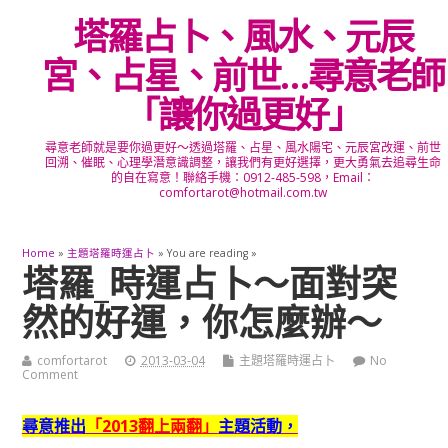
塔羅占卜、風水、元辰
宮、占星、前世…尋意老師
「讓你過更好」
尋意老師就是要你過更好～透過塔羅、占星、風水陽宅、元辰宮改運、前世
回溯、催眠、心理學潛意識調整，讓我們有更好選擇，更大勇氣去追尋生命
的自在寫意！聯絡手機：0912-485-598，Email：
comfortarot@hotmail.com.tw
Home
»
主題塔羅時運占卜
» You are reading »
塔羅_時運占卜～面對突
然的好運，你怎麼辦～
comfortarot
2013-03-04
主題塔羅時運占卜
No
Comment
尋意推出
「2013翻上兩翻」
主題活動，