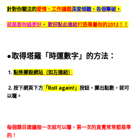
針對你關注的
愛情、工作議題
深度傾聽、各個擊破
，
就是要你過更好
，
歡迎點此連結
打造專屬你的2013
！！
●取得塔羅「時運數字」的方法：
1.
點進擲骰網站（如左連結）
2. 按下網頁下方
「Roll again!」
按鈕，擲出點數，就可
以囉。
每個題目建議做一次就可以囉，第一次的直覺常常都是準
的！