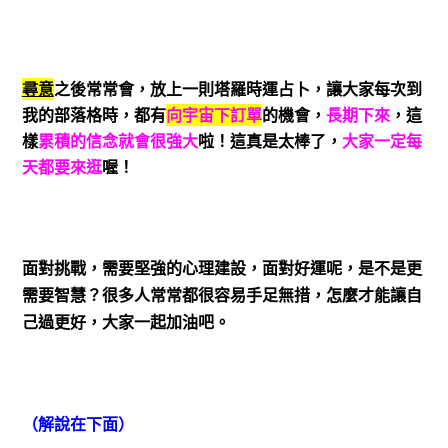
尋意
之後常常會，放上一則塔羅時運占卜，讓大家每次到
我的部落格時，都有
向宇宙下訂單
的機會，
長期下來
，這
樣
累積的信念就會很強大
啦！這真是太棒了，
大家一定每
天都要來逛
喔！
面對挑戰，需要堅強的心理建設，面對好運呢，是不是更
需要智慧？很多人常常都很容易手足無措，怎麼才能讓自
己過更好，大家一起加油吧。
（解說在下面）