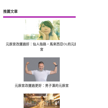
推薦文章
元辰宮改運過好：仙人指路，馬來西亞OL的元辰
宮
元辰宮改運過更好：男子漢的元辰宮