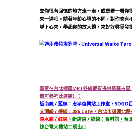
去你很有回憶的地方走一走，或是看一看你
來一遍吧。隨著年齡心境的不同，對你會有
靜下心來，舉起你的放大鏡，來好好尋覓發
尋意在台北捷運MRT各線都有提供塔羅占
情可參考此連結）：
板南線 / 藍線：忠孝復興站工作室，SOG
文湖線 / 棕線：486 Café，台北市復興
淡水線 / 紅線
、
新店線 / 綠線：香料館，
線台電大樓站二號出口