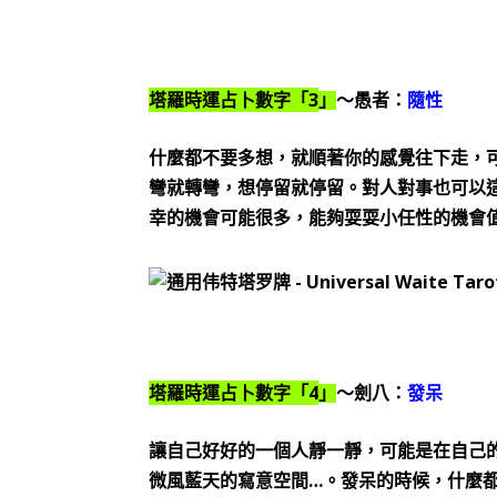
3
塔羅時運占卜數字「
」
～愚者：
隨性
什麼都不要多想，就順著你的感覺往下走，
彎就轉彎，想停留就停留。對人對事也可以
幸的機會可能很多，能夠耍耍小任性的機會
4
塔羅時運占卜數字「
」
～劍八：
發呆
讓自己好好的一個人靜一靜，可能是在自己
…
微風藍天的寫意空間
。發呆的時候，什麼