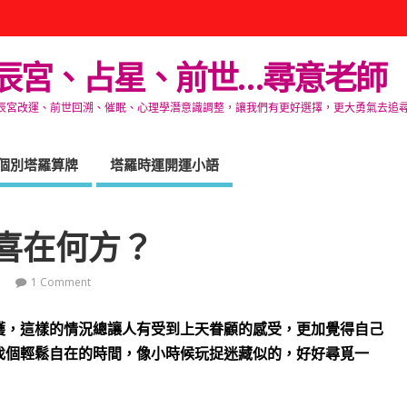
辰宮、占星、前世…尋意老師
改運、前世回溯、催眠、心理學潛意識調整，讓我們有更好選擇，更大勇氣去追尋生命的自在
個別塔羅算牌
塔羅時運開運小語
喜在何方？
1 Comment
穫，這樣的情況總讓人有受到上天眷顧的感受，更加覺得自己
找個輕鬆自在的時間，像小時候玩捉迷藏似的，好好尋覓一