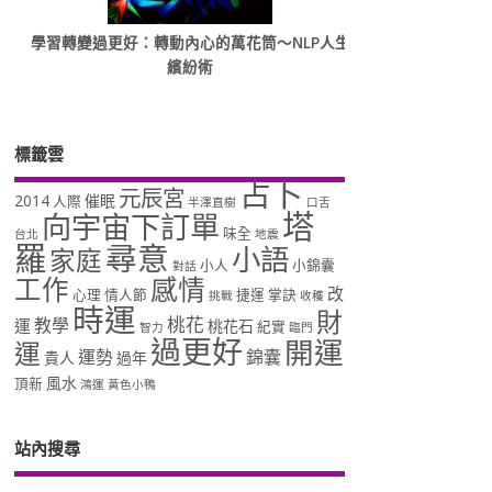
學習轉變過更好：轉動內心的萬花筒～NLP人生
繽紛術
標籤雲
占卜
元辰宮
2014
催眠
人際
半澤直樹
口舌
塔
向宇宙下訂單
味全
台北
地震
羅
尋意
小語
家庭
小人
小錦囊
對話
工作
感情
改
心理
情人節
捷運
掌訣
挑戰
收穫
時運
財
桃花
教學
運
桃花石
紀實
智力
臨門
過更好
開運
運
運勢
錦囊
貴人
過年
風水
頂新
鴻運
黃色小鴨
站內搜尋