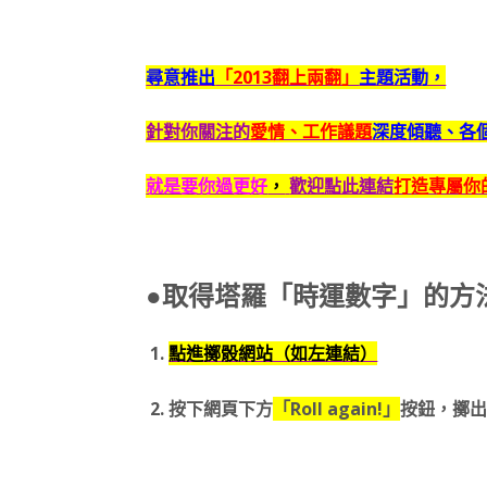
尋意推出
「2013翻上兩翻」
主題活動，
針對你關注的
愛情、工作議題
深度傾聽、各
就是要你過更好
，
歡迎點此連結
打造專屬你的
●取得塔羅「時運數字」的方
1.
點進擲骰網站（如左連結）
2. 按下網頁下方
「Roll again!」
按鈕，擲