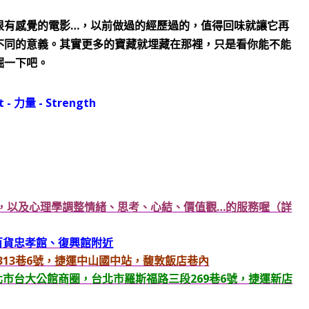
…
很有感覺的電影
，以前做過的經歷過的，值得回味就讓它再
不同的意義。其實更多的寶藏就埋藏在那裡，只是看你能不能
掘一下吧。
星，以及心理學調整情緒、思考、心結、價值觀…的服務喔（詳
O百貨忠孝館、復興館附近
北路313巷6號，捷運中山國中站，馥敦飯店巷內
台北市台大公館商圈，台北市羅斯福路三段269巷6號，捷運新店