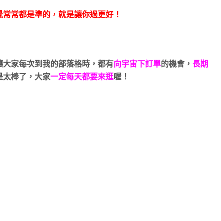
覺常常都是準的，就是讓你過更好！
讓大家每次到我的部落格時，都有
向宇宙下訂單
的機會，
長期
是太棒了，
大家
一定每天都要來逛
喔！