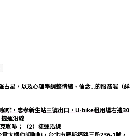
多
羅占星，以及心理學調整情緒、信念...的服務喔（詳
咖啡，忠孝新生站三號出口，U-bike租用場右邊30
）捷運沿線
巴克咖啡；
（2）捷運沿線
：台電大樓伯朗咖啡，台北市羅斯福路三段236-1號，