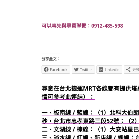
可以事先與尋意聯繫：0912-485-598
分享此文：
Facebook
Twitter
LinkedIn
更
尋意在台北捷運MRT各線都有提供塔
情可參考此連結）：
一、板南線 / 藍線：（1）北科大伯朗
秒，台北市忠孝東路三段52號；（2
二、文湖線 / 棕線：（1）大安站星
三、淡水線 / 紅線、新店線 / 綠線