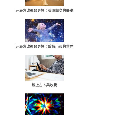
元辰宮改運過更好：香港靓女的優雅
元辰宮改運過更好：靛藍小孩的世界
線上占卜與收費