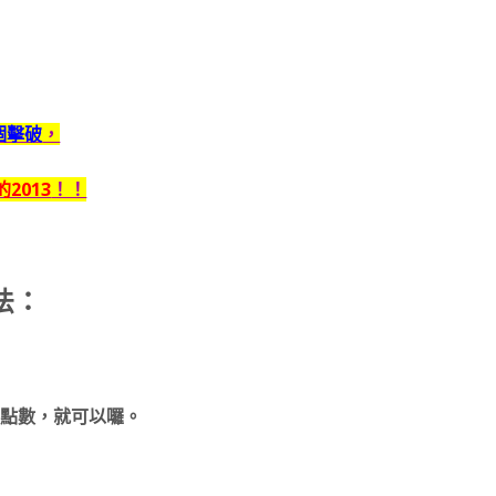
個擊破
，
2013
！！
法：
出點數，就可以囉。