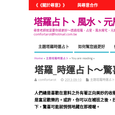
《《關於尋意》》
與尋意合作
塔羅占卜、風水、元
尋意老師就是要你過更好～透過塔羅、占星、風水陽宅、元辰宮
comfortarot@hotmail.com.tw
主題塔羅時運占卜
如何幫您過更好
Home
»
主題塔羅時運占卜
» You are reading »
塔羅_時運占卜～驚
comfortarot
2013-09-10
主題塔羅時運占卜
人們總是喜歡在意料之外有著正向美妙的收
是富足歡樂的。或許，你可以在補班之後，
下，驚喜可能就悄悄地藏在那裡喔。