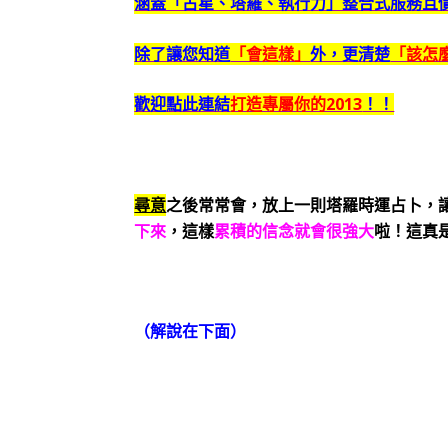
涵蓋「占星、塔羅、執行力」整合式服務且
除了讓您知道
「會這樣」
外，更清楚
「該怎
歡迎點此連結
打造專屬你的2013
！！
尋意
之後常常會，放上一則塔羅時運占卜，
下來
，這樣
累積的信念就會很強大
啦！這真
（解說在下面）