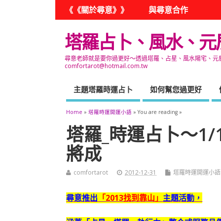
《《關於尋意》》
與尋意合作
塔羅占卜、風水、元
尋意老師就是要你過更好～透過塔羅、占星、風水陽宅、元辰宮
comfortarot@hotmail.com.tw
主題塔羅時運占卜
如何幫您過更好
Home
»
塔羅時運開運小語
» You are reading »
塔羅_時運占卜～1
將成
comfortarot
2012-12-31
塔羅時運開運小語
尋意推出
「2013找到靠山」
主題活動，