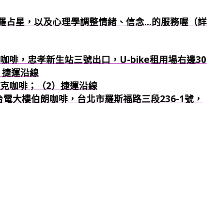
羅占星，以及心理學調整情緒、信念...的服務喔（詳
咖啡，忠孝新生站三號出口，U-bike租用場右邊30
）捷運沿線
巴克咖啡；
（2）捷運沿線
：台電大樓伯朗咖啡，台北市羅斯福路三段236-1號，