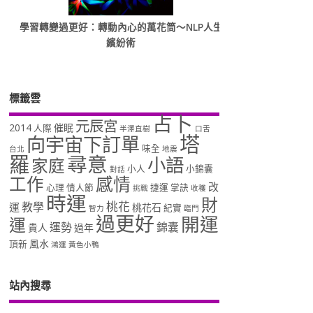
學習轉變過更好：轉動內心的萬花筒～NLP人生
繽紛術
標籤雲
占卜
元辰宮
2014
催眠
人際
半澤直樹
口舌
塔
向宇宙下訂單
味全
台北
地震
羅
尋意
小語
家庭
小人
小錦囊
對話
工作
感情
改
心理
情人節
捷運
掌訣
挑戰
收穫
時運
財
桃花
教學
運
桃花石
紀實
智力
臨門
過更好
開運
運
運勢
錦囊
貴人
過年
風水
頂新
鴻運
黃色小鴨
站內搜尋