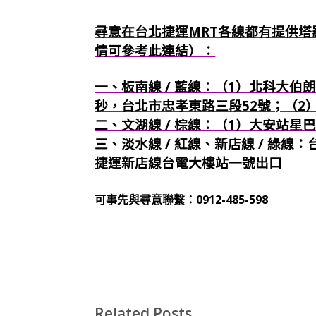
尋意在台北捷運MRT各線都有提供塔
情可參考此連結）：
一、板南線 / 藍線：（1）北科大伯朗
秒，台北市忠孝東路三段52號；（2
二、文湖線 / 棕線：（1）大安站星
三、淡水線 / 紅線、新店線 / 綠線
捷運新店線台電大樓站一號出口
可事先與尋意聯繫：0912-485-598
Related Posts