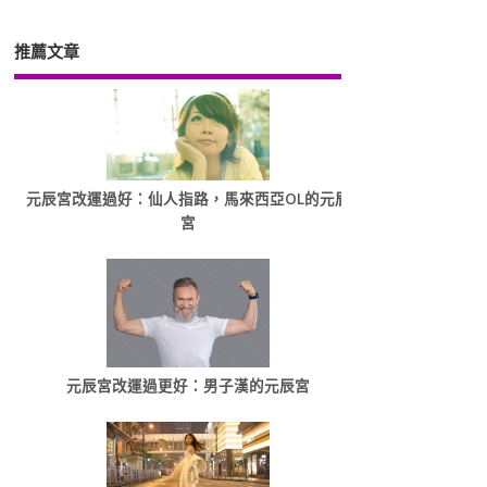
推薦文章
元辰宮改運過好：仙人指路，馬來西亞OL的元辰
宮
元辰宮改運過更好：男子漢的元辰宮