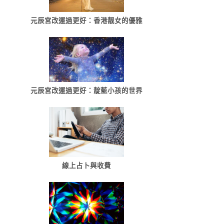
元辰宮改運過更好：香港靓女的優雅
元辰宮改運過更好：靛藍小孩的世界
線上占卜與收費