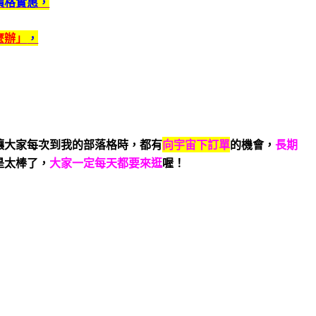
價格實惠，
麼辦」
，
讓大家每次到我的部落格時，都有
向宇宙下訂單
的機會，
長期
是太棒了，
大家一定每天都要來逛
喔！