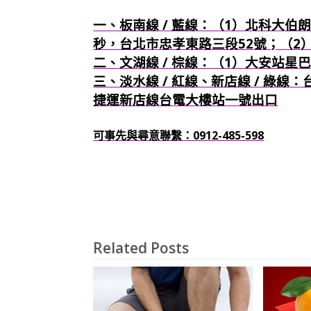
一、板南線 / 藍線：（1）北科大伯朗
秒，台北市忠孝東路三段52號；（2
二、文湖線 / 棕線：（1）大安站星
三、淡水線 / 紅線、新店線 / 綠線
捷運新店線台電大樓站一號出口
可事先與尋意聯繫：0912-485-598
Related Posts