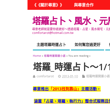
《《關於尋意》》
與尋意合作
塔羅占卜、風水、元
尋意老師就是要你過更好～透過塔羅、占星、風水陽宅、元辰宮
comfortarot@hotmail.com.tw
主題塔羅時運占卜
如何幫您過更好
Home
»
塔羅時運開運小語
» You are reading »
塔羅_時運占卜～1
comfortarot
2013-01-10
塔羅時運開運小語
尋意推出
「2013找到靠山」
主題活動，
涵蓋「占星、塔羅、執行力」整合式服務且