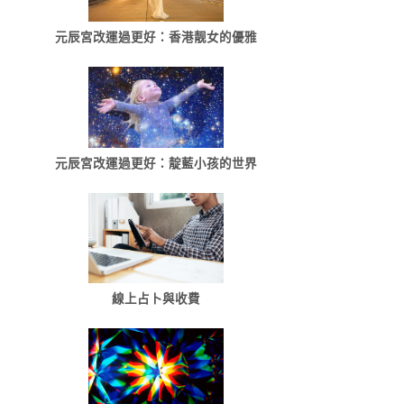
元辰宮改運過更好：香港靓女的優雅
元辰宮改運過更好：靛藍小孩的世界
線上占卜與收費