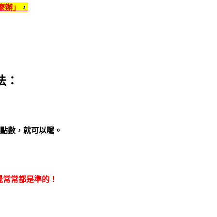
麼辦」
，
法：
出點數，就可以囉。
覺常常都是準的！