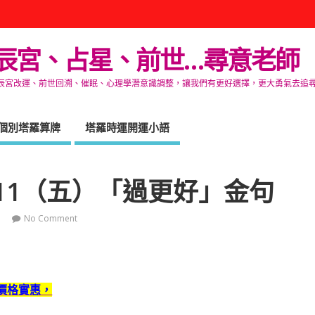
辰宮、占星、前世…尋意老師
改運、前世回溯、催眠、心理學潛意識調整，讓我們有更好選擇，更大勇氣去追尋生命的自在
個別塔羅算牌
塔羅時運開運小語
/11（五）「過更好」金句
No Comment
價格實惠，