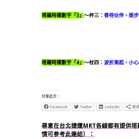
3
塔羅時運數字「
」
～杯三：
善待伙伴，逐步
4
塔羅時運數字「
」
～杖四：
波折漸起，小心
分享此文：
Facebook
Twitter
LinkedIn
更
尋意在台北捷運MRT各線都有提供塔
情可參考此連結）：