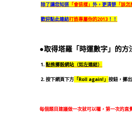
除了讓您知道
「會這樣」
外，更清楚
「該怎
歡迎點此連結
打造專屬你的2013
！！
●取得塔羅「時運數字」的方
1.
點進擲骰網站（如左連結）
2. 按下網頁下方
「Roll again!」
按鈕，擲
每個題目建議做一次就可以囉，第一次的直