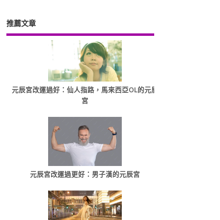
推薦文章
元辰宮改運過好：仙人指路，馬來西亞OL的元辰
宮
元辰宮改運過更好：男子漢的元辰宮