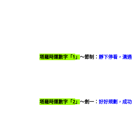
1
塔羅時運數字「
」
～節制：
靜下停看，溝通
2
塔羅時運數字「
」
～劍一：
好好規劃，成功