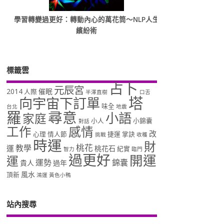
學習轉變過更好：轉動內心的萬花筒～NLP人生
繽紛術
標籤雲
占卜
元辰宮
2014
催眠
人際
半澤直樹
口舌
塔
向宇宙下訂單
味全
台北
地震
羅
尋意
小語
家庭
小人
小錦囊
對話
工作
感情
改
心理
情人節
捷運
掌訣
挑戰
收穫
時運
財
桃花
教學
運
桃花石
紀實
智力
臨門
過更好
開運
運
運勢
錦囊
貴人
過年
風水
頂新
鴻運
黃色小鴨
站內搜尋