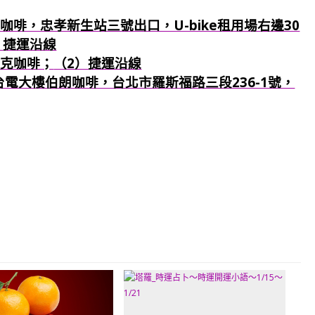
咖啡，忠孝新生站三號出口，U-bike租用場右邊30
）捷運沿線
巴克咖啡；
（2）捷運沿線
：台電大樓伯朗咖啡，台北市羅斯福路三段236-1號，